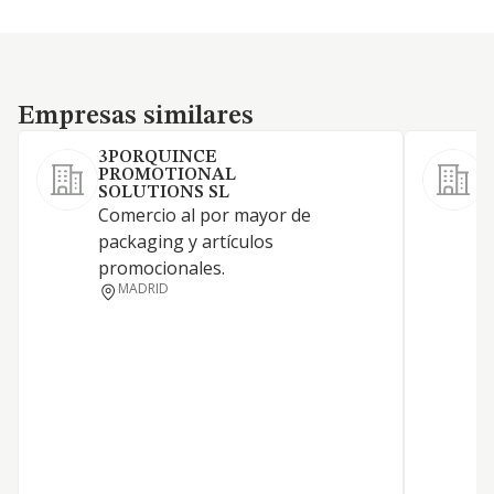
Empresas similares
Empresas similares
3PORQUINCE
PROMOTIONAL
SOLUTIONS SL
Comercio al por mayor de
packaging y artículos
B
promocionales.
MADRID
E
P
G