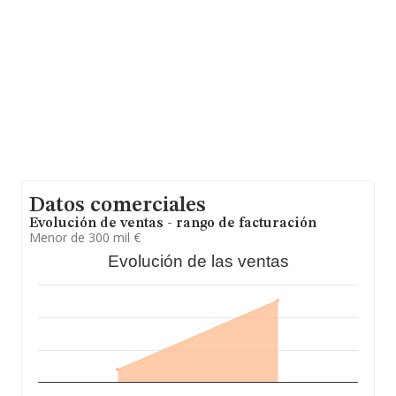
En relación con el sector y disponiendo de los datos de
hasta 35.522 empresas, en el ámbito nacional la
facturación alcanza la cifra de 14.930 millones de euros
y se calcula un promedio de facturación de 420 mil
euros entre todas las compañías, siendo la facturación
de la empresa en estudio superior a este promedio.
Teniendo en cuenta la información sobre Madrid, en la
base de datos INFORMA constan 8469 empresas, cuyas
ventas han obtenido los 6.551 millones de euros. Como
información adicional de interés, la antigüedad alcanza
los 12 años desde la constitución. La media de
empleados es de 2.
Datos comerciales
Evolución de ventas - rango de facturación
Menor de 300 mil €
Evolución de las ventas