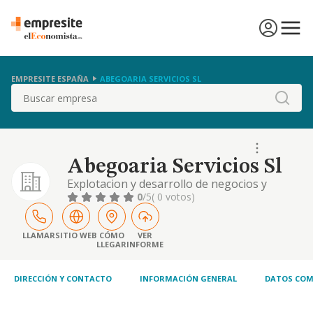
EMPRESITE ESPAÑA
ABEGOARIA SERVICIOS SL
Buscar
Abegoaria Servicios Sl
Explotacion y desarrollo de negocios y
locales dedicados a la hosteleria y
0
/5
( 0 votos)
restauracion, la compraventa, al por mayor y
detall, la comercializacion, importacion,
exportacion, distribucion y almacenaje de
LLAMAR
SITIO WEB
CÓMO
VER
LLEGAR
INFORME
productos alimen
DIRECCIÓN Y CONTACTO
INFORMACIÓN GENERAL
DATOS COM