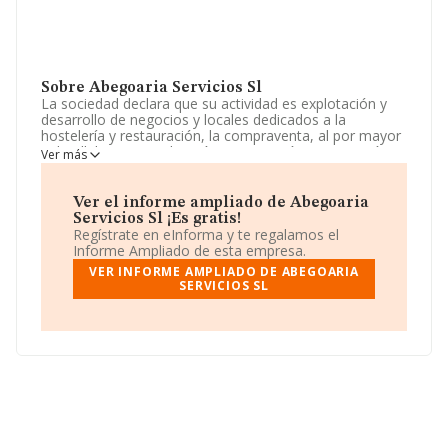
Sobre Abegoaria Servicios Sl
La sociedad declara que su actividad es explotación y
desarrollo de negocios y locales dedicados a la
hostelería y restauración, la compraventa, al por mayor
y detall, la comercialización, importación, exportación,
Ver más
distribución y almacenaje de productos alimen. La
empresa está registrada como Sociedad Limitada. La
actividad de referencia CNAE corresponde a
Ver el informe ampliado de Abegoaria
'Intermediarios del comercio de productos diversos',
Servicios Sl ¡Es gratis!
cuyo Código es 4619. No realiza actividad de
Regístrate en eInforma y te regalamos el
importación y/o exportación.
Informe Ampliado de esta empresa.
VER INFORME AMPLIADO DE ABEGOARIA
En cuanto al rendimiento de la compañía en 2017,
SERVICIOS SL
comparado con el año anterior, las ventas han crecido
un 90%.
Su email es
info@abegoaria.com
.
La empresa
Abegoaria Servicios S.L
, con número de
identificación fiscal B81047623, está situada en Avenida
Lazarejo núm. 8, (28232), en el municipio de Las Rozas
De Madrid, Madrid.