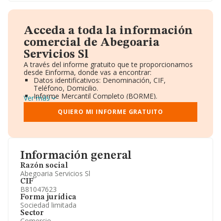
Acceda a toda la información
comercial de Abegoaria
Servicios Sl
A través del informe gratuito que te proporcionamos
desde Einforma, donde vas a encontrar:
Datos identificativos: Denominación, CIF,
Teléfono, Domicilio.
Informe Mercantil Completo (BORME).
Ver más
Gráficos de Evolución Ventas y Empleados.
Consejo de Administración y Administradores.
QUIERO MI INFORME GRATUITO
Directivos y Ejecutivos.
Accionistas.
Participaciones y Vinculaciones en otras empresas.
Artículos de prensa publicados sobre la empresa.
Información oficial y registral complementaria.
Información general
Razón social
Abegoaria Servicios Sl
CIF
B81047623
Forma jurídica
Sociedad limitada
Sector
Comercio