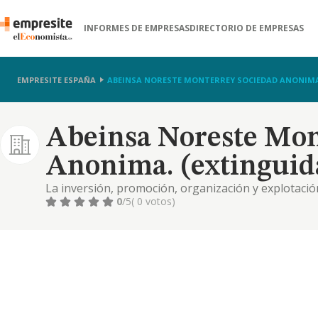
INFORMES DE EMPRESAS
DIRECTORIO DE EMPRESAS
EMPRESITE ESPAÑA
ABEINSA NORESTE MONTERREY SOCIEDAD ANONIMA
Abeinsa Noreste Mon
Anonima. (extinguid
La inversión, promoción, organización y explotaci
tipo de negocios relacionados con las actividades y
0
/5
( 0 votos)