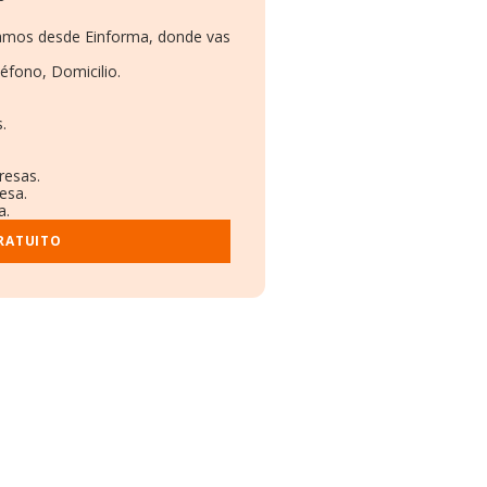
onamos desde Einforma, donde vas
léfono, Domicilio.
.
resas.
esa.
a.
RATUITO