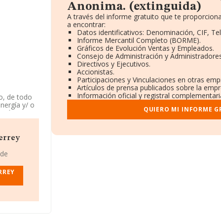
Anonima. (extinguida)
A través del informe gratuito que te proporci
a encontrar:
Datos identificativos: Denominación, CIF, Te
Informe Mercantil Completo (BORME).
Gráficos de Evolución Ventas y Empleados.
Consejo de Administración y Administradores
Directivos y Ejecutivos.
Accionistas.
Participaciones y Vinculaciones en otras emp
Artículos de prensa publicados sobre la empr
Información oficial y registral complementari
o, de todo
nergía y/ o
QUIERO MI INFORME G
 Anónima. La
 ingeniería
cuyo Código
errey
.
 de
Campus
a.
RREY
18
67 millones
mpañías
 provincia
, con