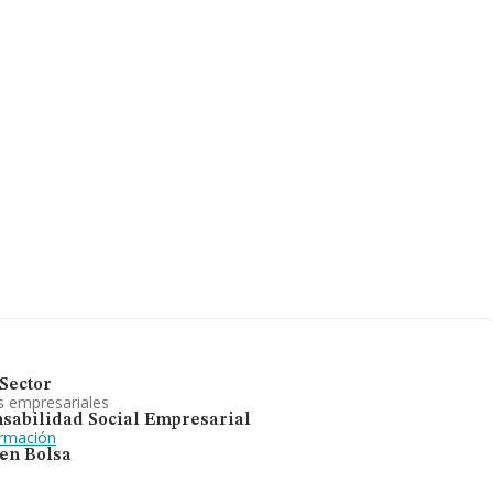
nformación
ción es de
Sector
s empresariales
sabilidad Social Empresarial
ormación
 en Bolsa