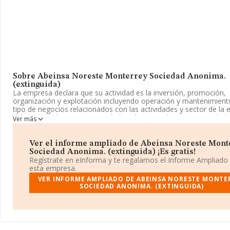
Sobre Abeinsa Noreste Monterrey Sociedad Anonima.
(extinguida)
La empresa declara que su actividad es la inversión, promoción,
organización y explotación incluyendo operación y mantenimient
tipo de negocios relacionados con las actividades y sector de la e
del medioambiente. La sociedad está registrada como Sociedad
Ver más
actividad de referencia CNAE corresponde a 'Servicios técnicos de
y otras actividades relacionadas con el asesoramiento técnico', 
es 7112. No realiza actividad de importación y/o exportación.
Ver el informe ampliado de Abeinsa Noreste Mont
Sociedad Anonima. (extinguida) ¡Es gratis!
La sociedad
Abeinsa Noreste Monterrey Sociedad Anónima
Regístrate en eInforma y te regalamos el Informe Ampliado
(extinguida)
, A90178997, está situada en Calle Energia Solar 
esta empresa.
Palmas Altas núm. 1, (41014), en el municipio de Sevilla, Andalucí
VER INFORME AMPLIADO DE ABEINSA NORESTE MONTE
SOCIEDAD ANONIMA. (EXTINGUIDA)
En base a la información de la que dispone INFORMA sobre 41.8
compañías, la facturación en el ámbito nacional alcanza los 29.6
de euros y la media de facturación de ventas entre todas las co
alcanza los 709 mil euros. En cuanto a la información relativa a la
de Sevilla, en la base de datos INFORMA constan 2003 empresas