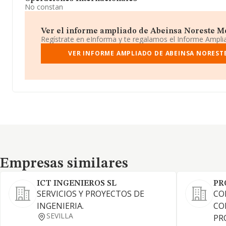
No constan
Ver el informe ampliado de Abeinsa Noreste Mo
Regístrate en eInforma y te regalamos el Informe Ampl
VER INFORME AMPLIADO DE ABEINSA NOREST
Empresas similares
Empresas similares
ICT INGENIEROS SL
PR
SERVICIOS Y PROYECTOS DE
CO
INGENIERIA.
CO
SEVILLA
PR