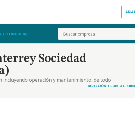
AÑA
Buscar
. (EXTINGUIDA)
terrey Sociedad
a)
ón incluyendo operación y mantenimiento, de todo
 sector de la energía y/ o del medioambiente
DIRECCIÓN Y CONTACTO
IN