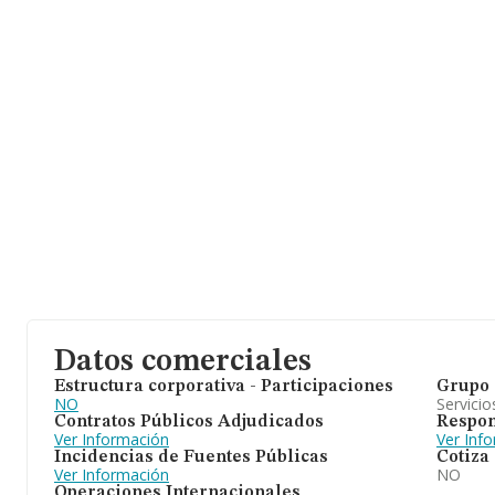
ventas de hasta 1.333 millones de euros. Para aportar ulterior i
de interés en el ámbito sectorial, la antigüedad desde la constitu
16 años. La media de empleados es de 5.
Datos comerciales
Estructura corporativa - Participaciones
Grupo 
NO
Servicio
Contratos Públicos Adjudicados
Respon
Ver Información
Ver Inf
Incidencias de Fuentes Públicas
Cotiza
Ver Información
NO
Operaciones Internacionales