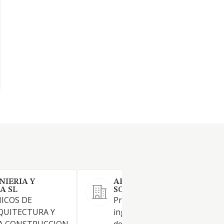
NIERIA Y
ARRAM VECTOR ANDALUC
A SL
SOCIEDAD LIMITADA.
NICOS DE
Proyectos y servicios técnicos
RQUITECTURA Y
ingenieria y arquitectura: ges