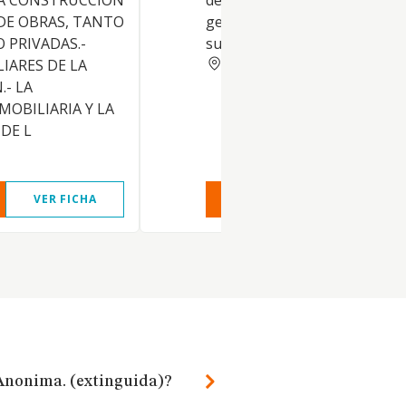
LA CONSTRUCCION
de asesoramiento de empres
DE OBRAS, TANTO
gestión y asesoramiento en
 PRIVADAS.-
subvenciones públicas y priv
SEVILLA
LIARES DE LA
- LA
OBILIARIA Y LA
DE L
VER FICHA
VER INFORME
VER FIC
Anonima. (extinguida)?