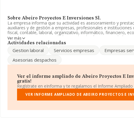
Sobre Abeiro Proyectos E Inversiones Sl.
La empresa informa que su actividad es asesoramiento y prestac
auxiliares y de gestión a empresas, profesionales e instituciones d
fiscal, contable, laboral, organizativo, informático, financiero, e
La empresa es una Sociedad Limitada. Clasifica su actividad CNA
Ver más
periódicos', código 5813. No realiza actividad de importación y/o
Actividades relacionadas
Gestion laboral
Servicios empresas
Empresas serv
Teniendo en cuenta la información a disposición de INFORMA, h
número de empleados inferior a la media de sector.
Asesorias despachos
Para más información es posible contactar a través del teléfono
La empresa española
Abeiro Proyectos e Inversiones S.L
, co
Ver el informe ampliado de Abeiro Proyectos E Inve
situada en Calle Caleruega Lc núm. 17, (28033), Madrid, Madrid.
gratis!
Regístrate en eInforma y te regalamos el Informe Ampliado
En relación con el sector y disponiendo de los datos de hasta 1.4
nacional la facturación asciende a 532 millones de euros y se ca
VER INFORME AMPLIADO DE ABEIRO PROYECTOS E IN
facturación de 369 mil euros entre todas las compañías. Teniend
información sobre Madrid, en la base de datos de INFORMA apa
cuyas ventas han obtenido los 339 millones de euros. Como info
interés, la antigüedad alcanza los 20 años desde la constitución
de las empresas es de 3.