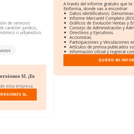
A través del informe gratuito que 
Einforma, donde vas a encontrar:
Datos identificativos: Denominaci
Informe Mercantil Completo (BO
ión de servicios
Gráficos de Evolución Ventas y 
e carácter juridico,
Consejo de Administración y Adm
conómico o urbanistico.
Directivos y Ejecutivos.
E como 'Edición de
Accionistas.
 exportación.
Participaciones y Vinculaciones 
Artículos de prensa publicados s
icios
a contado con un
Información oficial y registral c
QUIERO MI INFO
 916404021.
n CIF B85709491, está
rsiones Sl. ¡Es
 de esta empresa.
39 empresas, a nivel
lcula un promedio de
VERSIONES SL.
o en cuenta la
recen 602 empresas,
rmación adicional de
. La media de empleados