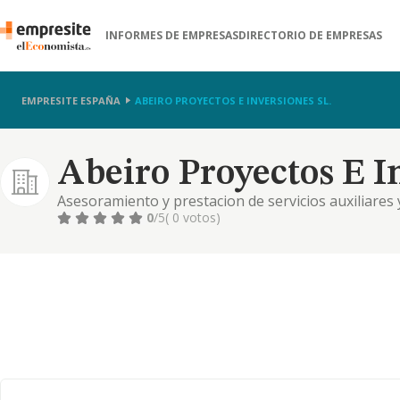
INFORMES DE EMPRESAS
DIRECTORIO DE EMPRESAS
EMPRESITE ESPAÑA
ABEIRO PROYECTOS E INVERSIONES SL.
Abeiro Proyectos E In
Asesoramiento y prestacion de servicios auxiliares
instituciones de caracter juridico, fiscal, contable, 
0
/5
( 0 votos)
economico o urbanistico.