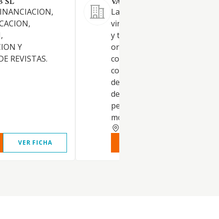
3 SL
VADEVINO EDITORIAL SL.
INANCIACION,
La comunicación en el sector 
ICACION,
vino y otras bebidas, gastro
,
y turismo, mediante: La
ION Y
organización y dirección de
DE REVISTAS.
conferencias, cursos, coloqui
congresos y otros actos públi
de formación. La edición y di
de publicaciones periódicas y
periódicas, así y como
monográficas, etc.
MADRID
VER FICHA
VER INFORME
VER FIC