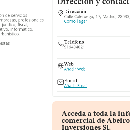
Dirección y contact
Dirección
n de servicios
Calle Caleruega, 17, Madrid, 28033
 empresas, profesionales
Como llegar
juridico, fiscal,
ativo, informatico,
rbanistico.
Teléfono
vistas
916404021
916403053
Web
Añadir Web
Email
Añadir Email
Acceda a toda la in
comercial de Abeiro
Inversiones Sl.