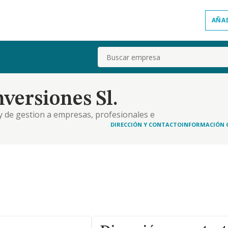
AÑA
Buscar
versiones Sl.
 y de gestion a empresas, profesionales e
laboral, organizativo, informatico, financiero,
DIRECCIÓN Y CONTACTO
INFORMACIÓN 