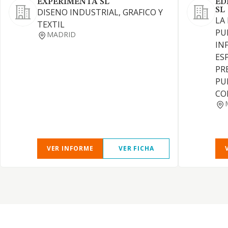
EXPERIMENTA SL
ED
SL
DISENO INDUSTRIAL, GRAFICO Y
LA
TEXTIL
PU
MADRID
IN
ES
PR
PU
CO
VER INFORME
VER FICHA