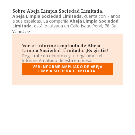
Sobre Abeja Limpia Sociedad Limitada.
Abeja Limpia Sociedad Limitada.
cuenta con 7 años
a sus espaldas. La compañía
Abeja Limpia Sociedad
Limitada.
está localizada en Calle Isaac Peral, 78. Su
actividad CNAE se ubica dentro de 0161 - Actividades de
Ver más
apoyo a la agricultura.
Abeja Limpia Sociedad
Limitada.
tiene un modelo de sociedad Sociedad
limitada.
Ver el informe ampliado de Abeja
Limpia Sociedad Limitada. ¡Es gratis!
Regístrate en eInforma y te regalamos el
Informe Ampliado de esta empresa.
VER INFORME AMPLIADO DE ABEJA
LIMPIA SOCIEDAD LIMITADA.