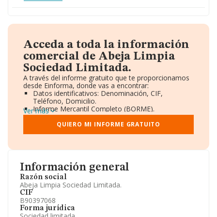
Acceda a toda la información
comercial de Abeja Limpia
Sociedad Limitada.
A través del informe gratuito que te proporcionamos
desde Einforma, donde vas a encontrar:
Datos identificativos: Denominación, CIF,
Teléfono, Domicilio.
Informe Mercantil Completo (BORME).
Ver más
Gráficos de Evolución Ventas y Empleados.
Consejo de Administración y Administradores.
QUIERO MI INFORME GRATUITO
Directivos y Ejecutivos.
Accionistas.
Participaciones y Vinculaciones en otras empresas.
Artículos de prensa publicados sobre la empresa.
Información oficial y registral complementaria.
Información general
Razón social
Abeja Limpia Sociedad Limitada.
CIF
B90397068
Forma jurídica
Sociedad limitada