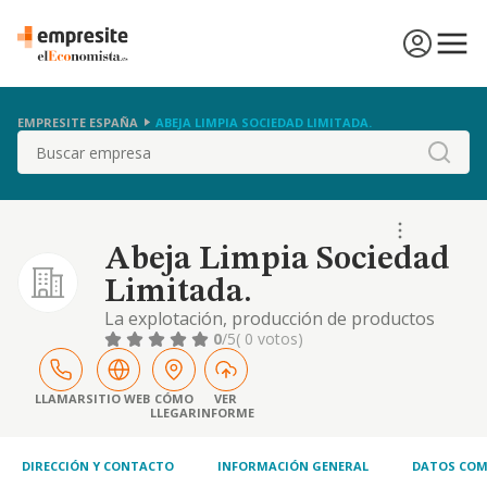
EMPRESITE ESPAÑA
ABEJA LIMPIA SOCIEDAD LIMITADA.
Buscar
Abeja Limpia Sociedad
Limitada.
La explotación, producción de productos
agrícolas
0
/5
( 0 votos)
LLAMAR
SITIO WEB
CÓMO
VER
LLEGAR
INFORME
DIRECCIÓN Y CONTACTO
INFORMACIÓN GENERAL
DATOS COM