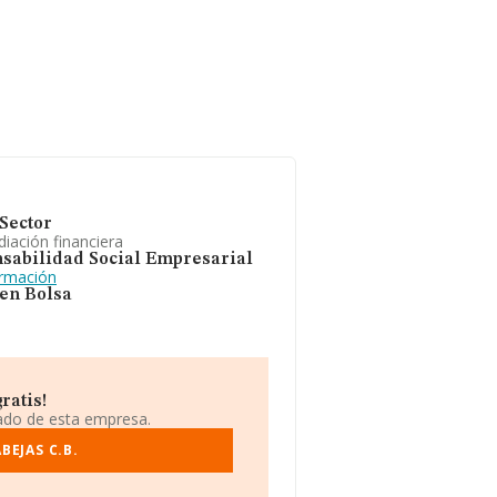
Sector
iación financiera
sabilidad Social Empresarial
ormación
 en Bolsa
ratis!
iado de esta empresa.
BEJAS C.B.