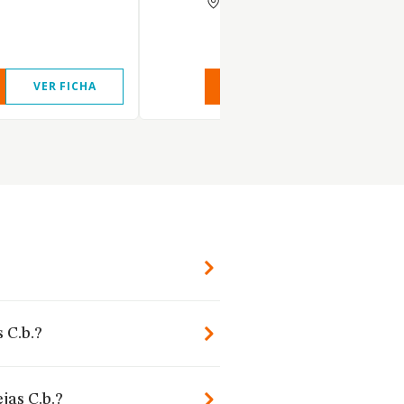
VER FICHA
VER INFORME
VER FIC
?
 C.b.?
jas C.b.?