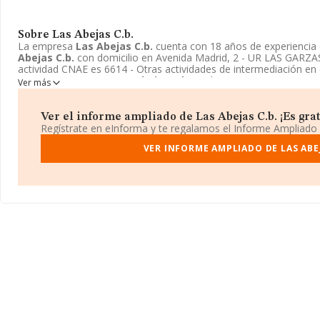
Sobre Las Abejas C.b.
La empresa
Las Abejas C.b.
cuenta con 18 años de experiencia
Abejas C.b.
con domicilio en Avenida Madrid, 2 - UR LAS GARZAS 8
actividad CNAE es 6614 - Otras actividades de intermediación en
activos. La empresa
Las Abejas C.b.
está inscrita como Comunid
Ver más
Ver el informe ampliado de Las Abejas C.b. ¡Es grat
Regístrate en eInforma y te regalamos el Informe Ampliado
VER INFORME AMPLIADO DE LAS ABEJ