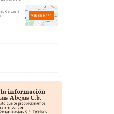
Las Garzas 8,
a
VER EN MAPA
 la información
as Abejas C.b.
tuito que te proporcionamos
s a encontrar:
: Denominación, CIF, Teléfono,