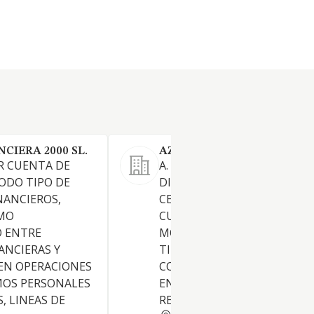
CIERA 2000 SL.
AZO INVERSIONES SL
R CUENTA DE
A. LA ADQUISICION, TENENCI
ODO TIPO DE
DISFRUTE, ADMINISTRACION
NANCIEROS,
CESION Y ENAJENACION, PO
MO
CUALQUIER TITULO, DE VAL
O ENTRE
MOBILIARIOS DE CUALQUIER
ANCIERAS Y
TIPO DE TITULOS QUE
EN OPERACIONES
CONCEDAN UNA PARTICIPA
OS PERSONALES
EN SOCIEDADES, PUDIENDO
, LINEAS DE
REALIZAR TODA
RIOJA