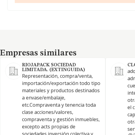
Empresas similares
Empresas similares
RIOJAPACK SOCIEDAD
CL
LIMITADA. (EXTINGUIDA)
adq
Representación, compra/venta,
adm
importación/exportación todo tipo
cue
materiales y productos destinados
int
a envase/embalaje,
otr
etc.Compraventa y tenencia toda
el 
clase acciones/valores,
cap
compraventa y gestión inmuebles,
otr
excepto acts propias de
ser
sociedades inversión colectiva y