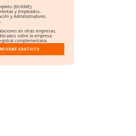
mpleto (BORME).
 Ventas y Empleados.
ción y Administradores.
.
culaciones en otras empresas.
ublicados sobre la empresa.
registral complementaria.
INFORME GRATUITO