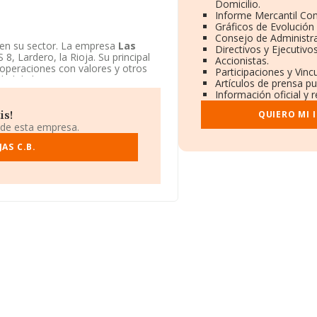
Domicilio.
Informe Mercantil Co
Gráficos de Evolución
Consejo de Administra
 en su sector. La empresa
Las
Directivos y Ejecutivos
, Lardero, la Rioja. Su principal
Accionistas.
 operaciones con valores y otros
Participaciones y Vin
ad de bienes.
Artículos de prensa p
Información oficial y 
QUIERO MI 
is!
 de esta empresa.
AS C.B.