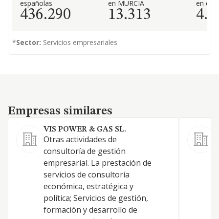
españolas
en MURCIA
en el 
436.290
13.313
4.8
*
Sector:
Servicios empresariales
Empresas similares
Empresas similares
VIS POWER & GAS SL.
Otras actividades de
L
consultoría de gestión
empresarial. La prestación de
servicios de consultoría
económica, estratégica y
política; Servicios de gestión,
C
formación y desarrollo de
S