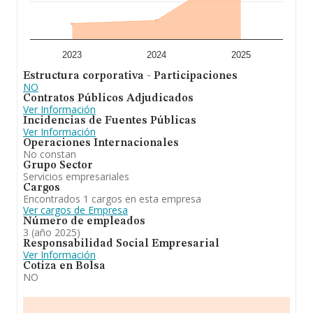
INFORMA constan 1263 empresas, cuyas ventas en
2025 han alcanzado los 91 millones de euros.
Finalmente, para completar los datos de sector, en
2025, la antigüedad desde la constitución es de 13 años.
Los empleados de media son 2.
2023
2024
2025
Estructura corporativa - Participaciones
En conclusión,
Abek Economistas S.L
se dedica a el
NO
objeto social, lo constituye: las actividades de
Contratos Públicos Adjudicados
intermediación de consultoría y otros servicios
Ver Información
complementarios de gestión empresarial. cnae de la
Incidencias de Fuentes Públicas
actividad principal de la sociedad 7022. en todo caso, se
Ver Información
entenderán excluidos del mismo aquellas actividades
Operaciones Internacionales
que por su objeto deban desarrolla. Se ha posicionado
No constan
más abajo en el ranking de provincia frente al 2024.
Grupo Sector
Servicios empresariales
Cargos
Encontrados 1 cargos en esta empresa
Ver cargos de Empresa
Número de empleados
3 (año 2025)
Responsabilidad Social Empresarial
Ver Información
Cotiza en Bolsa
NO