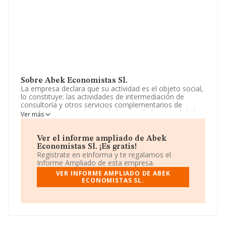
Sobre Abek Economistas Sl.
La empresa declara que su actividad es el objeto social,
lo constituye: las actividades de intermediación de
consultoría y otros servicios complementarios de
gestión empresarial. cnae de la actividad principal de la
Ver más
sociedad 7022. en todo caso, se entenderán excluidos
del mismo aquellas actividades que por su objeto deban
desarrolla. La empresa es una Sociedad Limitada. Tiene
Ver el informe ampliado de Abek
CNAE: 7020 - '%cnae%'. No realiza actividad de
Economistas Sl. ¡Es gratis!
importación y/o exportación.
Regístrate en eInforma y te regalamos el
Informe Ampliado de esta empresa.
La plantilla ha crecido un 50% y atendiendo a los datos
VER INFORME AMPLIADO DE ABEK
disponibles en INFORMA, ese número ha estado por
ECONOMISTAS SL.
encima de la media de sector.
Dentro del ranking de empresas elaborado por
INFORMA, atendiendo a los niveles de facturación de la
compañía, se destaca que: en 2025, la compañía ha
perdido 442 puestos en el ranking sectorial, pasando del