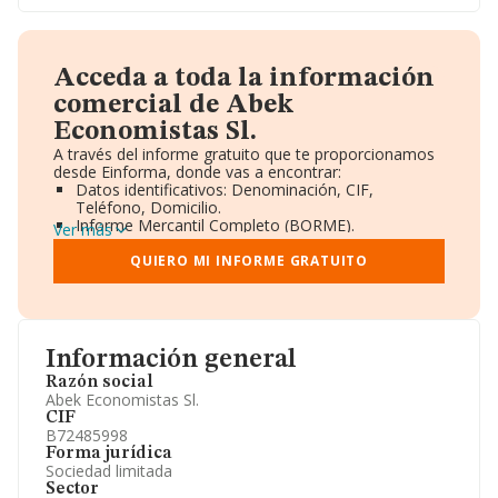
Acceda a toda la información
comercial de Abek
Economistas Sl.
A través del informe gratuito que te proporcionamos
desde Einforma, donde vas a encontrar:
Datos identificativos: Denominación, CIF,
Teléfono, Domicilio.
Informe Mercantil Completo (BORME).
Ver más
Gráficos de Evolución Ventas y Empleados.
Consejo de Administración y Administradores.
QUIERO MI INFORME GRATUITO
Directivos y Ejecutivos.
Accionistas.
Participaciones y Vinculaciones en otras empresas.
Artículos de prensa publicados sobre la empresa.
Información oficial y registral complementaria.
Información general
Razón social
Abek Economistas Sl.
CIF
B72485998
Forma jurídica
Sociedad limitada
Sector