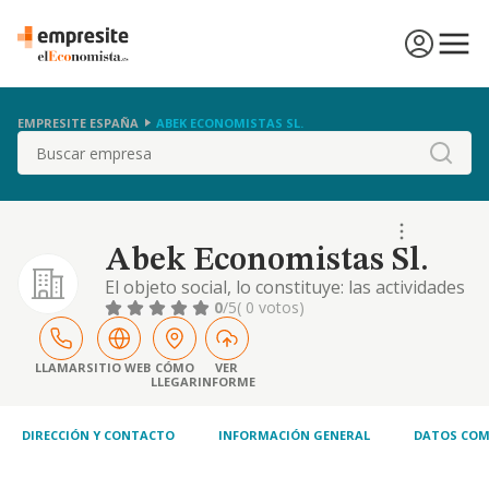
EMPRESITE ESPAÑA
ABEK ECONOMISTAS SL.
Buscar
Abek Economistas Sl.
El objeto social, lo constituye: las actividades
de intermediación de consultoria y otros
0
/5
( 0 votos)
servicios complementarios de gestión
empresarial. cnae de la actividad principal de
la sociedad 7022. en todo caso, se
LLAMAR
SITIO WEB
CÓMO
VER
LLEGAR
INFORME
entenderán excluidos del mismo aquellas
actividades que por su objeto deban
desarrolla
DIRECCIÓN Y CONTACTO
INFORMACIÓN GENERAL
DATOS COM