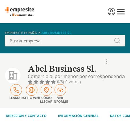
EMPRESITE ESPAÑA
ABEL BUSINESS SL.
Buscar
Abel Business Sl.
Comercio al por menor por correspondencia
o internet
0
/5
( 0 votos)
LLAMAR
SITIO WEB
CÓMO
VER
LLEGAR
INFORME
DIRECCIÓN Y CONTACTO
INFORMACIÓN GENERAL
DATOS COM