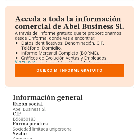
Acceda a toda la información
comercial de Abel Business Sl.
A través del informe gratuito que te proporcionamos
desde Einforma, donde vas a encontrar:
Datos identificativos: Denominación, CIF,
Teléfono, Domicilio.
Informe Mercantil Completo (BORME).
Gráficos de Evolución Ventas y Empleados.
Ver más
Consejo de Administración y Administradores.
Directivos y Ejecutivos.
QUIERO MI INFORME GRATUITO
Accionistas.
Participaciones y Vinculaciones en otras empresas.
Artículos de prensa publicados sobre la empresa.
Información oficial y registral complementaria.
Información general
Razón social
Abel Business Sl.
CIF
B56850183
Forma jurídica
Sociedad limitada unipersonal
Sector
Comercio