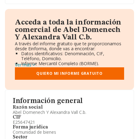
Acceda a toda la información
comercial de Abel Domenech
Y Alexandra Vall C.b.
A través del informe gratuito que te proporcionamos
desde Einforma, donde vas a encontrar:
Datos identificativos: Denominación, CIF,
Teléfono, Domicilio.
Informe Mercantil Completo (BORME).
Ver más
Gráficos de Evolución Ventas y Empleados.
Consejo de Administración y Administradores.
QUIERO MI INFORME GRATUITO
Directivos y Ejecutivos.
Accionistas.
Participaciones y Vinculaciones en otras empresas.
Artículos de prensa publicados sobre la empresa.
Información oficial y registral complementaria.
Información general
Razón social
Abel Domenech Y Alexandra Vall C.b.
CIF
E25647421
Forma jurídica
Comunidad de bienes
Sector