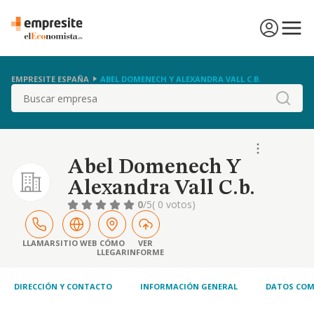
EMPRESITE ESPAÑA
ABEL DOMENECH Y ALEXANDRA VALL C.B.
Buscar
Abel Domenech Y
Alexandra Vall C.b.
0
/5
( 0 votos)
LLAMAR
SITIO WEB
CÓMO
VER
LLEGAR
INFORME
DIRECCIÓN Y CONTACTO
INFORMACIÓN GENERAL
DATOS COM