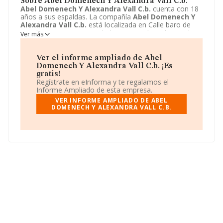
Sobre Abel Domenech Y Alexandra Vall C.b.
Abel Domenech Y Alexandra Vall C.b.
cuenta con 18
años a sus espaldas. La compañía
Abel Domenech Y
Alexandra Vall C.b.
está localizada en Calle baro de
Maials, 13 - 3 2. Su actividad CNAE se ubica dentro de
Ver más
6820 - Alquiler de bienes inmobiliarios por cuenta propia.
Abel Domenech Y Alexandra Vall C.b.
tiene un
modelo de sociedad Comunidad de bienes.
Ver el informe ampliado de Abel
Domenech Y Alexandra Vall C.b. ¡Es
gratis!
Regístrate en eInforma y te regalamos el
Informe Ampliado de esta empresa.
VER INFORME AMPLIADO DE ABEL
DOMENECH Y ALEXANDRA VALL C.B.