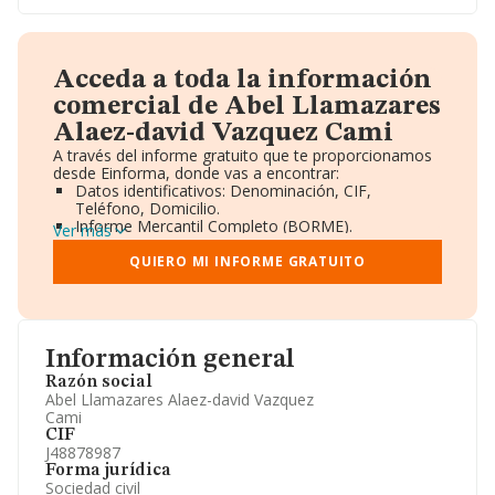
Acceda a toda la información
comercial de Abel Llamazares
Alaez-david Vazquez Cami
A través del informe gratuito que te proporcionamos
desde Einforma, donde vas a encontrar:
Datos identificativos: Denominación, CIF,
Teléfono, Domicilio.
Informe Mercantil Completo (BORME).
Ver más
Gráficos de Evolución Ventas y Empleados.
Consejo de Administración y Administradores.
QUIERO MI INFORME GRATUITO
Directivos y Ejecutivos.
Accionistas.
Participaciones y Vinculaciones en otras empresas.
Artículos de prensa publicados sobre la empresa.
Información oficial y registral complementaria.
Información general
Razón social
Abel Llamazares Alaez-david Vazquez
Cami
CIF
J48878987
Forma jurídica
Sociedad civil