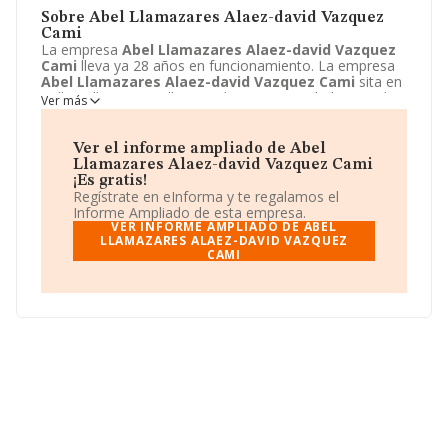
Sobre Abel Llamazares Alaez-david Vazquez
Cami
La empresa
Abel Llamazares Alaez-david Vazquez
Cami
lleva ya 28 años en funcionamiento. La empresa
Abel Llamazares Alaez-david Vazquez Cami
sita en
Calle Telleria, 16, Bilbao, Bizkaia. La actividad CNAE de
Ver más
esta compañía es 9329 - Actividades recreativas y de
entretenimiento n.c.o.p.. La emprea
Abel Llamazares
Alaez-david Vazquez Cami
se registra como
Ver el informe ampliado de Abel
Sociedad civil.
Llamazares Alaez-david Vazquez Cami
¡Es gratis!
Regístrate en eInforma y te regalamos el
Informe Ampliado de esta empresa.
VER INFORME AMPLIADO DE ABEL
LLAMAZARES ALAEZ-DAVID VAZQUEZ
CAMI