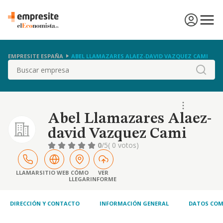
EMPRESITE ESPAÑA
ABEL LLAMAZARES ALAEZ-DAVID VAZQUEZ CAMI
Buscar
Abel Llamazares Alaez-
david Vazquez Cami
0
/5
( 0 votos)
LLAMAR
SITIO WEB
CÓMO
VER
LLEGAR
INFORME
DIRECCIÓN Y CONTACTO
INFORMACIÓN GENERAL
DATOS COM