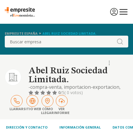
EMPRESITE ESPAÑA
ABEL RUIZ SOCIEDAD LIMITADA.
Buscar
Abel Ruiz Sociedad
Limitada.
-compra-venta, importacion-exportacion,
comercio menor y mayor de articulos usados
0
/5
( 0 votos)
de todas clases, entre ellos: mobiliario,
monedas, sellos, tapices, cuadros,
esculturas, objetos de arte y coleccion,
LLAMAR
SITIO WEB
CÓMO
VER
LLEGAR
INFORME
vehiculos, embarcac
DIRECCIÓN Y CONTACTO
INFORMACIÓN GENERAL
DATOS COM