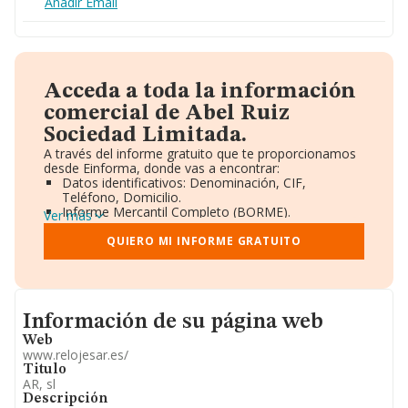
Añadir Email
Acceda a toda la información
comercial de Abel Ruiz
Sociedad Limitada.
A través del informe gratuito que te proporcionamos
desde Einforma, donde vas a encontrar:
Datos identificativos: Denominación, CIF,
Teléfono, Domicilio.
Informe Mercantil Completo (BORME).
Ver más
Gráficos de Evolución Ventas y Empleados.
Consejo de Administración y Administradores.
QUIERO MI INFORME GRATUITO
Directivos y Ejecutivos.
Accionistas.
Participaciones y Vinculaciones en otras empresas.
Artículos de prensa publicados sobre la empresa.
Informacion de su página web
Información oficial y registral complementaria.
Información de su página web
Web
www.relojesar.es/
Titulo
AR, sl
Descripción