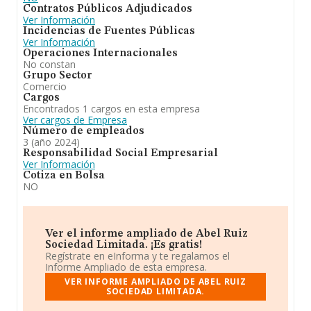
Contratos Públicos Adjudicados
joyería en establecimientos especializados). En cuanto a
Ver Información
la posición en el ranking nacional, la empresa ha perdido
Incidencias de Fuentes Públicas
posiciones frente al 2023.
Ver Información
Operaciones Internacionales
No constan
Grupo Sector
Comercio
Cargos
Encontrados 1 cargos en esta empresa
Ver cargos de Empresa
Número de empleados
3 (año 2024)
Responsabilidad Social Empresarial
Ver Información
Cotiza en Bolsa
NO
Ver el informe ampliado de Abel Ruiz
Sociedad Limitada. ¡Es gratis!
Regístrate en eInforma y te regalamos el
Informe Ampliado de esta empresa.
VER INFORME AMPLIADO DE ABEL RUIZ
SOCIEDAD LIMITADA.