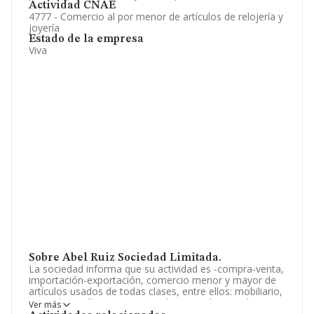
Actividad CNAE
4777 - Comercio al por menor de artículos de relojería y
joyería
Estado de la empresa
Viva
Sobre Abel Ruiz Sociedad Limitada.
La sociedad informa que su actividad es -compra-venta,
importación-exportación, comercio menor y mayor de
artículos usados de todas clases, entre ellos: mobiliario,
monedas, sellos, tapices, cuadros, esculturas, objetos
Ver más
de arte y coleccion, vehículos, embarcac. La empresa es