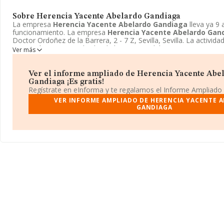
Sobre Herencia Yacente Abelardo Gandiaga
La empresa
Herencia Yacente Abelardo Gandiaga
lleva ya 9
funcionamiento. La empresa
Herencia Yacente Abelardo Gan
Doctor Ordoñez de la Barrera, 2 - 7 Z, Sevilla, Sevilla. La activid
compañía es 6820 - Alquiler de bienes inmobiliarios por cuenta p
Ver más
Herencia Yacente Abelardo Gandiaga
se registra como Heren
Ver el informe ampliado de Herencia Yacente Abe
Gandiaga ¡Es gratis!
Regístrate en eInforma y te regalamos el Informe Ampliado
VER INFORME AMPLIADO DE HERENCIA YACENTE 
GANDIAGA