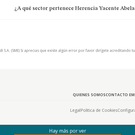
¿A qué sector pertenece Herencia Yacente Abel
.A. (SME) Si aprecias que existe algún error por favor dirígete acreditando t
QUIENES SOMOS
CONTACTO EM
Legal
Politica de Cookies
Configur
Hay más por ver