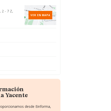
 2 - 7 Z,
VER EN MAPA
ormación
ia Yacente
 proporcionamos desde Einforma,