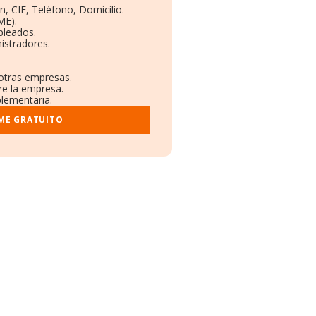
n, CIF, Teléfono, Domicilio.
ME).
pleados.
istradores.
 otras empresas.
re la empresa.
plementaria.
ME GRATUITO