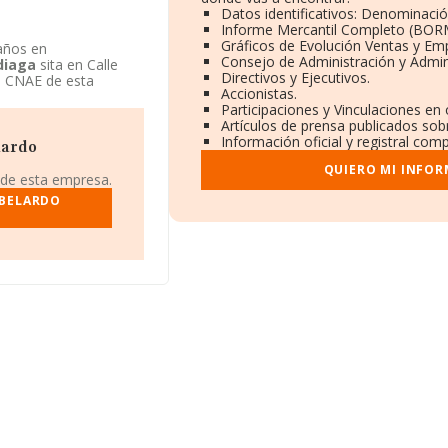
Datos identificativos: Denominació
Informe Mercantil Completo (BOR
Gráficos de Evolución Ventas y Em
 años en
Consejo de Administración y Admin
diaga
sita en Calle
Directivos y Ejecutivos.
ad CNAE de esta
Accionistas.
ropia. La emprea
Participaciones y Vinculaciones en
cia yacente.
Artículos de prensa publicados sob
Información oficial y registral com
lardo
QUIERO MI INFOR
 de esta empresa.
ABELARDO