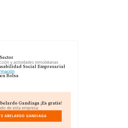
Sector
ción y actividades inmobiliarias
sabilidad Social Empresarial
ormación
 en Bolsa
belardo Gandiaga ¡Es gratis!
iado de esta empresa.
TE ABELARDO GANDIAGA