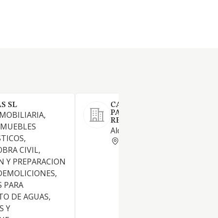
S SL
CABELLO VAZQUEZ
PATRIMONIAL SOCIEDAD D
OBILIARIA,
RESPONSABILIDAD LIMITA
NMUEBLES
Alquiler de locales comerciale
TICOS,
SEVILLA
OBRA CIVIL,
N Y PREPARACION
DEMOLICIONES,
S PARA
O DE AGUAS,
S Y