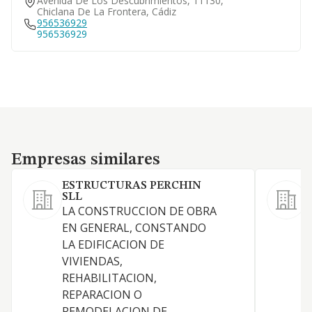
Avenida De Los Descubrimientos, 11130,
Chiclana De La Frontera, Cádiz
956536929
956536929
Empresas similares
Empresas similares
ESTRUCTURAS PERCHIN
SLL
LA CONSTRUCCION DE OBRA
EN GENERAL, CONSTANDO
LA EDIFICACION DE
VIVIENDAS,
T
REHABILITACION,
O
REPARACION O
REMODELACION DE
D