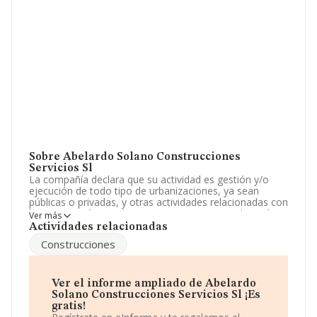
Sobre Abelardo Solano Construcciones
Servicios Sl
La compañía declara que su actividad es gestión y/o
ejecución de todo tipo de urbanizaciones, ya sean
públicas o privadas, y otras actividades relacionadas con
la construcción y su licito comercio, en particular: 1. la
Ver más
programacion, desarrollo, ejecución y exp. La empresa
Actividades relacionadas
está registrada como Sociedad Limitada. Su actividad
Construcciones
CNAE es '%cnae%' con código 4101. La compañía no
tiene actividad en mercados exteriores.
El número de empleados ha crecido un 70% y según las
Ver el informe ampliado de Abelardo
cifras existentes en la base de datos de INFORMA, el
Solano Construcciones Servicios Sl ¡Es
número de empleados ha estado por encima de la
gratis!
media de sector.