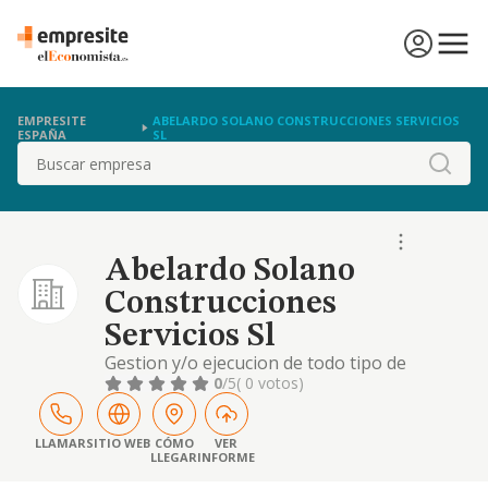
EMPRESITE
ABELARDO SOLANO CONSTRUCCIONES SERVICIOS
ESPAÑA
SL
Buscar
Abelardo Solano
Construcciones
Servicios Sl
Gestion y/o ejecucion de todo tipo de
urbanizaciones, ya sean publicas o privadas,
0
/5
( 0 votos)
y otras actividades relacionadas con la
construccion y su licito comercio, en
particular: 1. la programacion, desarrollo,
LLAMAR
SITIO WEB
CÓMO
VER
LLEGAR
INFORME
ejecucion y exp