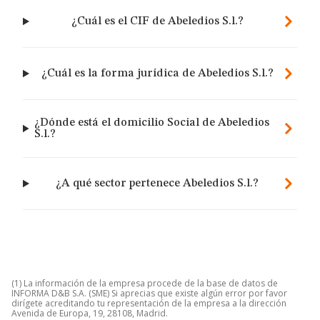
¿Cuál es el CIF de Abeledios S.l.?
¿Cuál es la forma jurídica de Abeledios S.l.?
¿Dónde está el domicilio Social de Abeledios
S.l.?
¿A qué sector pertenece Abeledios S.l.?
(1) La información de la empresa procede de la base de datos de
INFORMA D&B S.A. (SME) Si aprecias que existe algún error por favor
dirígete acreditando tu representación de la empresa a la dirección
Avenida de Europa, 19, 28108, Madrid.