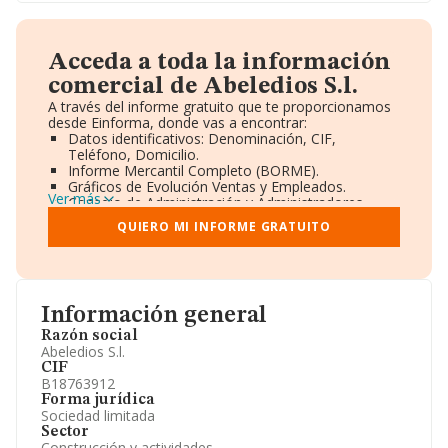
Acceda a toda la información
comercial de Abeledios S.l.
A través del informe gratuito que te proporcionamos
desde Einforma, donde vas a encontrar:
Datos identificativos: Denominación, CIF,
Teléfono, Domicilio.
Informe Mercantil Completo (BORME).
Gráficos de Evolución Ventas y Empleados.
Ver más
Consejo de Administración y Administradores.
Directivos y Ejecutivos.
QUIERO MI INFORME GRATUITO
Accionistas.
Participaciones y Vinculaciones en otras empresas.
Artículos de prensa publicados sobre la empresa.
Información oficial y registral complementaria.
Información general
Razón social
Abeledios S.l.
CIF
B18763912
Forma jurídica
Sociedad limitada
Sector
Construcción y actividades