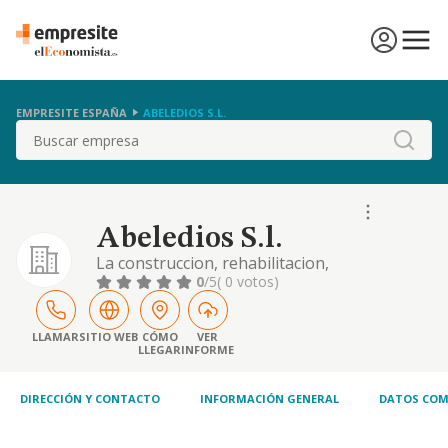
EMPRESITE ESPAÑA
ABELEDIOS S.L.
Buscar
Abeledios S.l.
La construccion, rehabilitacion,
compraventa, arrendamiento,
0
/5
( 0 votos)
administracion y gestion de bienes
inmuebles. las actividades integrantes del
objeto social podran ser desarrolladas por la
LLAMAR
SITIO WEB
CÓMO
VER
LLEGAR
INFORME
sociedad total o parcialmente de fo
DIRECCIÓN Y CONTACTO
INFORMACIÓN GENERAL
DATOS COM