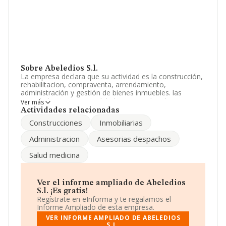
Sobre Abeledios S.l.
La empresa declara que su actividad es la construcción,
rehabilitacion, compraventa, arrendamiento,
administración y gestión de bienes inmuebles. las
actividades integrantes del objeto social podran ser
Ver más
desarrolladas por la sociedad total o parcialmente de fo.
Actividades relacionadas
La empresa aparece inscrita en el Registro Mercantil
Construcciones
Inmobiliarias
como Sociedad Limitada. Su actividad CNAE es
'%cnae%' con código 4335. La empresa no tiene
Administracion
Asesorias despachos
actividad en mercados exteriores.
Salud medicina
La empresa
Abeledios S.L
, con CIF B18763912, está
situada en Calle Santa Fe núm. 2, (18100), Armilla, en
Granada, Andalucía.
Ver el informe ampliado de Abeledios
En base a la información de la que dispone INFORMA
S.l. ¡Es gratis!
sobre 13.290 compañías, en el ámbito nacional la
Regístrate en eInforma y te regalamos el
facturación alcanza la cifra de 1.658 millones de euros y
Informe Ampliado de esta empresa.
la media de facturación de ventas entre todas las
VER INFORME AMPLIADO DE ABELEDIOS
compañías alcanza los 124 mil euros. Teniendo en
S.L.