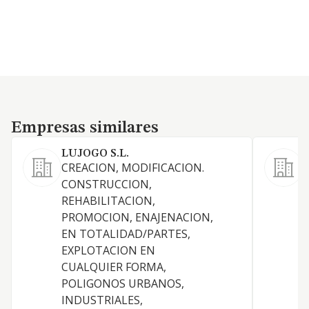
Empresas similares
Empresas similares
LUJOGO S.L.
CREACION, MODIFICACION.
C
CONSTRUCCION,
b
REHABILITACION,
t
PROMOCION, ENAJENACION,
p
EN TOTALIDAD/PARTES,
b
EXPLOTACION EN
g
CUALQUIER FORMA,
d
POLIGONOS URBANOS,
u
INDUSTRIALES,