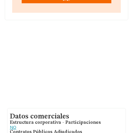
cuenta la información sobre Granada, en la base de
datos INFORMA constan 211 empresas, cuyas ventas
han alcanzado los 5 millones de euros. Por último, con
el fin de ampliar la información relativa al ámbito de la
empresa, la media de antigüedad desde la constitución
es de 20 años. Los empleados de media son 2.
Datos comerciales
Estructura corporativa - Participaciones
NO
Contratos Públicos Adjudicados