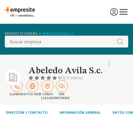
EMPRESITE ESPAÑA
ABELEDO AVILA S.C.
Buscar
Abeledo Avila S.c.
0
/5
( 0 votos)
LLAMAR
SITIO WEB
CÓMO
VER
LLEGAR
INFORME
DIRECCIÓN Y CONTACTO
INFORMACIÓN GENERAL
DATOS COM