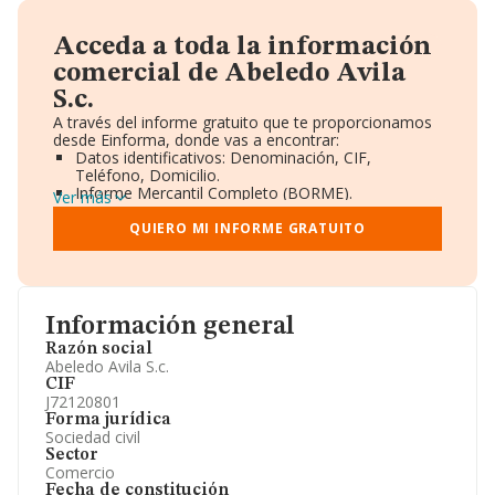
Acceda a toda la información
comercial de Abeledo Avila
S.c.
A través del informe gratuito que te proporcionamos
desde Einforma, donde vas a encontrar:
Datos identificativos: Denominación, CIF,
Teléfono, Domicilio.
Informe Mercantil Completo (BORME).
Ver más
Gráficos de Evolución Ventas y Empleados.
Consejo de Administración y Administradores.
QUIERO MI INFORME GRATUITO
Directivos y Ejecutivos.
Accionistas.
Participaciones y Vinculaciones en otras empresas.
Artículos de prensa publicados sobre la empresa.
Información oficial y registral complementaria.
Información general
Razón social
Abeledo Avila S.c.
CIF
J72120801
Forma jurídica
Sociedad civil
Sector
Comercio
Fecha de constitución