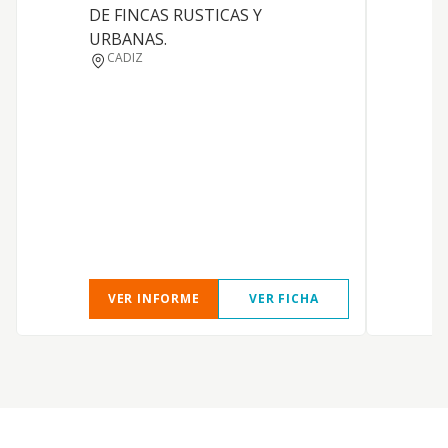
I
DE FINCAS RUSTICAS Y
URBANAS.
P
CADIZ
VER INFORME
VER FICHA