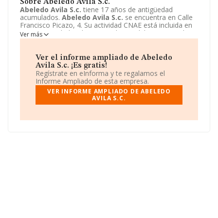
Sobre Abeledo Avila S.c.
Abeledo Avila S.c.
tiene 17 años de antigüedad
acumulados.
Abeledo Avila S.c.
se encuentra en Calle
Francisco Picazo, 4. Su actividad CNAE está incluida en
4611 - Actividades de intermediarios del comercio al por
Ver más
mayor de materias primas agrarias, animales vivos,
materias primas textiles y productos semielaborados.
Abeledo Avila S.c.
está registrada como Sociedad civil.
Ver el informe ampliado de Abeledo
Avila S.c. ¡Es gratis!
Regístrate en eInforma y te regalamos el
Informe Ampliado de esta empresa.
VER INFORME AMPLIADO DE ABELEDO
AVILA S.C.