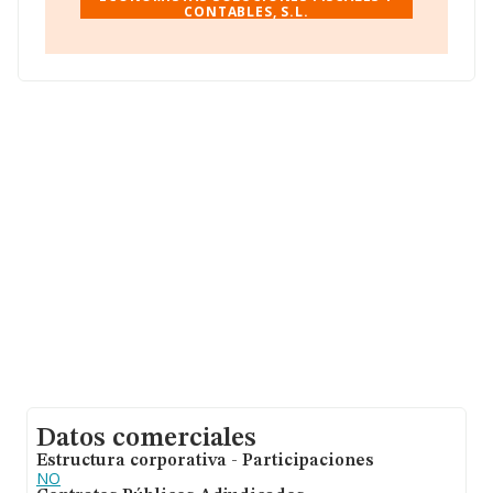
CONTABLES, S.L.
La empresa
Abeledo Economistas Soluciones
Fiscales y Contables, S.L
, con número de
identificación fiscal B22689459, está situada en Lugar
Reboredo núm. 23, (15167), en el municipio de Ouces
(san Xoan), A Coruña, Galicia.
Con los datos a disposición de INFORMA sobre 56.819
empresas pertenecientes al sector, a nivel nacional la
facturación asciende a 14.430 millones de euros y la
media entre todas las compañías es de 253 mil euros
de ventas. Respecto a la información de la provincia
(hablamos de A Coruña), en la base de datos de
INFORMA aparecen 1178 empresas, cuyas ventas han
alcanzado los 173 millones de euros. Con el fin de
ampliar la información relativa a las compañías, la
media de empleados es de 3; la media de antigüedad
desde la constitución es de 19 años.
Datos comerciales
Estructura corporativa - Participaciones
NO