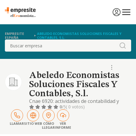
EMPRESITE
ABELEDO ECONOMISTAS SOLUCIONES FISCALES Y
ESPAÑA
CONTABLES, S.L.
Buscar
Abeledo Economistas
Soluciones Fiscales Y
Contables, S.l.
Cnae 6920: actividades de contabilidad y
teneduría de libros (principal) - cnae 7022:
0
/5
( 0 votos)
otros servicios de consultoría de gestión
empresarial - cnae 8559: otros servicios de
educación/formación n.c.o.p - cnae 4613 :
LLAMAR
SITIO WEB
CÓMO
VER
LLEGAR
INFORME
intermediarios de comercio de madera - cnae
6831: servicios de intermediación de act