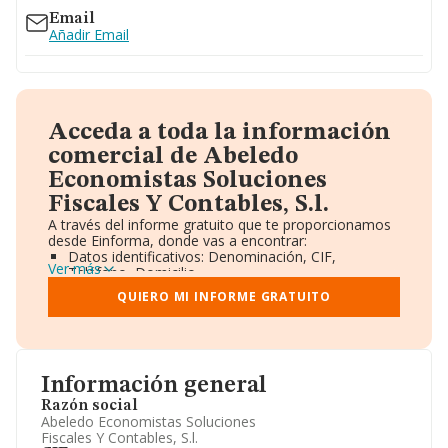
Email
Añadir Email
Acceda a toda la información
comercial de Abeledo
Economistas Soluciones
Fiscales Y Contables, S.l.
A través del informe gratuito que te proporcionamos
desde Einforma, donde vas a encontrar:
Datos identificativos: Denominación, CIF,
Ver más
Teléfono, Domicilio.
Informe Mercantil Completo (BORME).
QUIERO MI INFORME GRATUITO
Gráficos de Evolución Ventas y Empleados.
Consejo de Administración y Administradores.
Directivos y Ejecutivos.
Accionistas.
Participaciones y Vinculaciones en otras empresas.
Información general
Artículos de prensa publicados sobre la empresa.
Información oficial y registral complementaria.
Razón social
Abeledo Economistas Soluciones
Fiscales Y Contables, S.l.