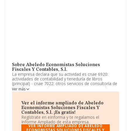
Sobre Abeledo Economistas Soluciones
Fiscales Y Contables, S.l.
La empresa declara que su actividad es cnae 6920:
actividades de contabilidad y teneduría de libros
(principal) - cnae 7022: otros servicios de consultoría de
gestión empresarial - cnae 8559: otros servicios de
Ver más
educación/formación n.c.o.p - cnae 4613 :
intermediarios de comercio de madera - cnae 6831:
servicios de intermediación de act. La empresa aparece
Ver el informe ampliado de Abeledo
inscrita en el Registro Mercantil como Sociedad
Economistas Soluciones Fiscales Y
Limitada. Tiene CNAE: 6920 - 'Actividades de
Contables, S.l. ¡Es gratis!
contabilidad, teneduría de libros, auditoría y asesoría
Regístrate en eInforma y te regalamos el
fiscal'. La empresa no tiene actividad en mercados
Informe Ampliado de esta empresa.
exteriores.
VER INFORME AMPLIADO DE ABELEDO
ECONOMISTAS SOLUCIONES FISCALES Y