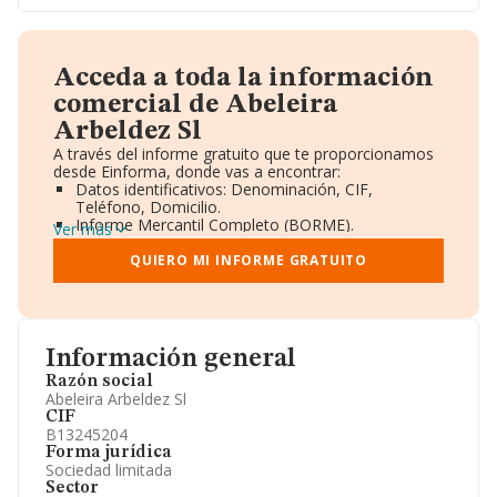
Acceda a toda la información
comercial de Abeleira
Arbeldez Sl
A través del informe gratuito que te proporcionamos
desde Einforma, donde vas a encontrar:
Datos identificativos: Denominación, CIF,
Teléfono, Domicilio.
Informe Mercantil Completo (BORME).
Ver más
Gráficos de Evolución Ventas y Empleados.
Consejo de Administración y Administradores.
QUIERO MI INFORME GRATUITO
Directivos y Ejecutivos.
Accionistas.
Participaciones y Vinculaciones en otras empresas.
Artículos de prensa publicados sobre la empresa.
Información oficial y registral complementaria.
Información general
Razón social
Abeleira Arbeldez Sl
CIF
B13245204
Forma jurídica
Sociedad limitada
Sector