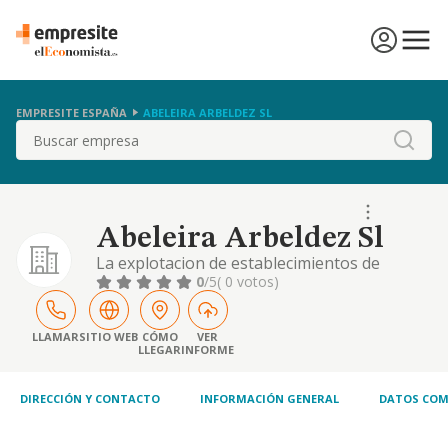
EMPRESITE ESPAÑA
ABELEIRA ARBELDEZ SL
Buscar
Abeleira Arbeldez Sl
La explotacion de establecimientos de
hosteleria, cafeterias. bares y ventas de
0
/5
( 0 votos)
articulos de regalo.
LLAMAR
SITIO WEB
CÓMO
VER
LLEGAR
INFORME
DIRECCIÓN Y CONTACTO
INFORMACIÓN GENERAL
DATOS COM