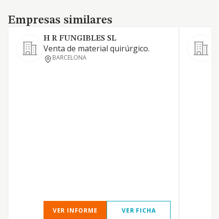
Empresas similares
Empresas similares
H R FUNGIBLES SL
Venta de material quirúrgico.
A
BARCELONA
VER INFORME
VER FICHA