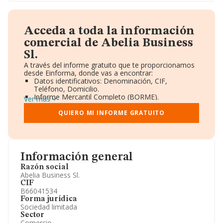
Acceda a toda la información
comercial de Abelia Business
Sl.
A través del informe gratuito que te proporcionamos
desde Einforma, donde vas a encontrar:
Datos identificativos: Denominación, CIF,
Teléfono, Domicilio.
Informe Mercantil Completo (BORME).
Ver más
Gráficos de Evolución Ventas y Empleados.
Consejo de Administración y Administradores.
QUIERO MI INFORME GRATUITO
Directivos y Ejecutivos.
Accionistas.
Participaciones y Vinculaciones en otras empresas.
Artículos de prensa publicados sobre la empresa.
Información oficial y registral complementaria.
Información general
Razón social
Abelia Business Sl.
CIF
B66041534
Forma jurídica
Sociedad limitada
Sector
Comercio