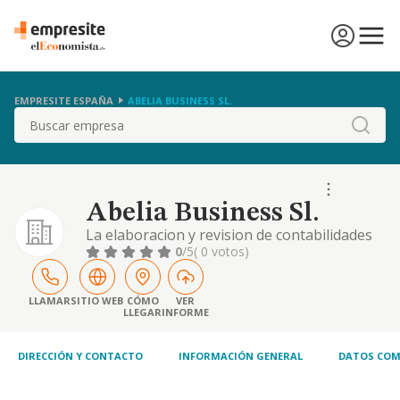
EMPRESITE ESPAÑA
ABELIA BUSINESS SL.
Buscar
Abelia Business Sl.
La elaboracion y revision de contabilidades
de sociedades, tenedor de libros,
0
/5
( 0 votos)
asesoramiento empresarial en sus areas
fiscales, laborales, economicas y gestion por
cuenta de terceros. el comercio al mayor y al
LLAMAR
SITIO WEB
CÓMO
VER
LLEGAR
INFORME
por menor...
DIRECCIÓN Y CONTACTO
INFORMACIÓN GENERAL
DATOS COM