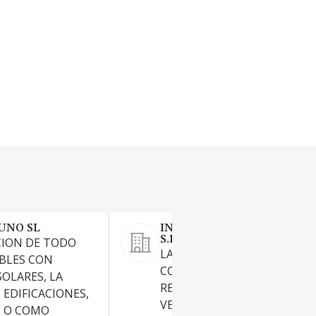
UNO SL
INVERSIONES FERRER DEL 
S.L.
CION DE TODO
LA PROMOCION,
BLES CON
CONSTRUCCION,
SOLARES, LA
REHABILITACION, ADQUISIC
EDIFICACIONES,
VENTA, ARRENDAMIENTO,
 O COMO