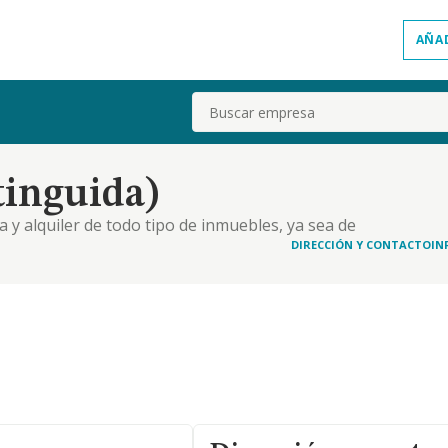
AÑA
Buscar
tinguida)
 y alquiler de todo tipo de inmuebles, ya sea de
os, locales chalets, apartamentos garajes....
DIRECCIÓN Y CONTACTO
IN