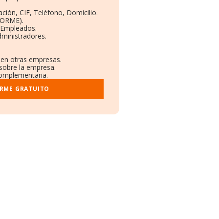
ción, CIF, Teléfono, Domicilio.
BORME).
 Empleados.
ministradores.
s en otras empresas.
 sobre la empresa.
 complementaria.
ORME GRATUITO