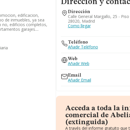
Dirección y contac
Dirección
mocion, edificacion,
Calle General Margallo, 25 - Piso
ipo de inmuebles, ya sea
28020, Madrid
o no, edificios completos,
Como llegar
artamentos garajes....
Teléfono
Añadir Teléfono
iaria
Web
Añadir Web
Email
Añadir Email
Acceda a toda la i
comercial de Abeli
(extinguida)
A través del informe gratuito que