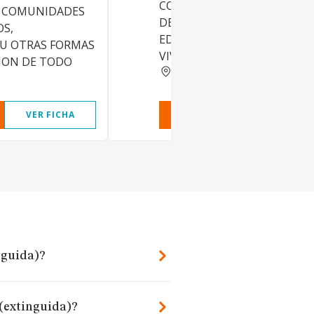
CONSERVACION Y EXPLOTA
 COMUNIDADES
DE TODA CLASE DE INMUEBL
OS,
EDIFICACIONES DESTINADOS
 U OTRAS FORMAS
VIVIENDAS, Y OTROS
ION DE TODO
MADRID
VER FICHA
VER INFORME
VER FIC
nguida)?
 (extinguida)?