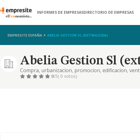
INFORMES DE EMPRESAS
DIRECTORIO DE EMPRESAS
EMPRESITE ESPAÑA
ABELIA GESTION SL (EXTINGUIDA)
Abelia Gestion Sl (ex
Compra, urbanizacion, promocion, edificacion, venta
parcelas urbanizables o no, edificios completos, pis
0
/5
( 0 votos)