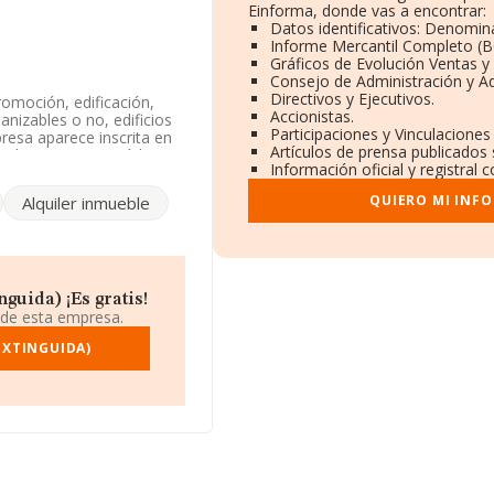
Einforma, donde vas a encontrar:
Datos identificativos: Denomina
Informe Mercantil Completo (
Gráficos de Evolución Ventas y
Consejo de Administración y Ad
Directivos y Ejecutivos.
omoción, edificación,
Accionistas.
anizables o no, edificios
Participaciones y Vinculacione
resa aparece inscrita en
Artículos de prensa publicados
onde a 6812 con código
Información oficial y registral
QUIERO MI INF
Alquiler inmueble
5738425, está situada en
 de Madrid, Madrid.
 pertenecientes al
illones de euros y se
as es de 128 mil euros. En
guida) ¡Es gratis!
se de datos INFORMA
 de esta empresa.
. Finalmente, para
resas es de 1; la media
EXTINGUIDA)