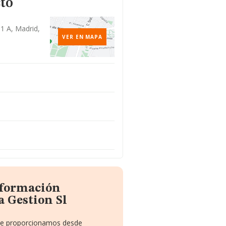
to
 1 A, Madrid,
VER EN MAPA
nformación
a Gestion Sl
 te proporcionamos desde