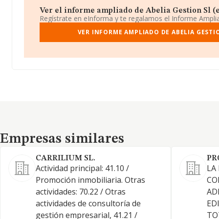
Ver el informe ampliado de Abelia Gestion Sl (ex
Regístrate en eInforma y te regalamos el Informe Ampl
VER INFORME AMPLIADO DE ABELIA GESTIO
Empresas similares
Empresas similares
CARRILIUM SL.
PR
Actividad principal: 41.10 /
LA
Promoción inmobiliaria. Otras
CO
actividades: 70.22 / Otras
AD
actividades de consultoría de
ED
gestión empresarial, 41.21 /
TO