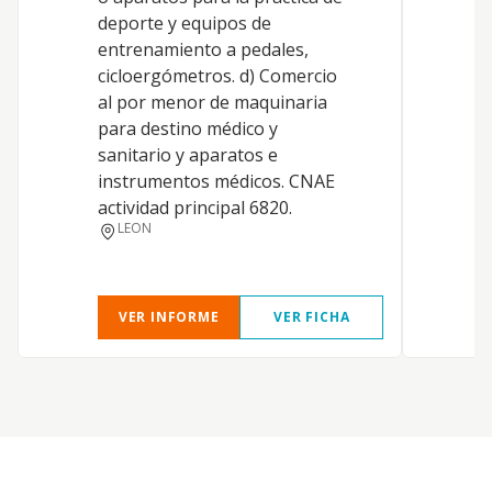
deporte y equipos de
L
entrenamiento a pedales,
a
cicloergómetros. d) Comercio
e
al por menor de maquinaria
a
para destino médico y
i
sanitario y aparatos e
t
instrumentos médicos. CNAE
r
actividad principal 6820.
c
LEON
b
VER INFORME
VER FICHA