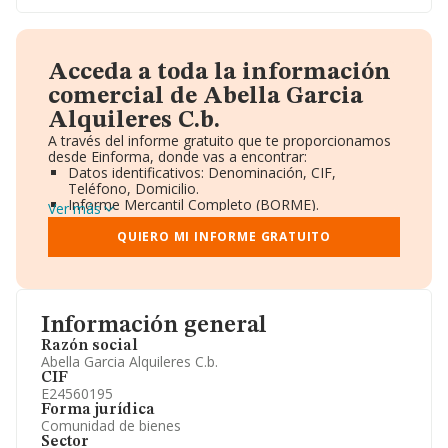
Acceda a toda la información
comercial de Abella Garcia
Alquileres C.b.
A través del informe gratuito que te proporcionamos
desde Einforma, donde vas a encontrar:
Datos identificativos: Denominación, CIF,
Teléfono, Domicilio.
Informe Mercantil Completo (BORME).
Ver más
Gráficos de Evolución Ventas y Empleados.
Consejo de Administración y Administradores.
QUIERO MI INFORME GRATUITO
Directivos y Ejecutivos.
Accionistas.
Participaciones y Vinculaciones en otras empresas.
Artículos de prensa publicados sobre la empresa.
Información oficial y registral complementaria.
Información general
Razón social
Abella Garcia Alquileres C.b.
CIF
E24560195
Forma jurídica
Comunidad de bienes
Sector