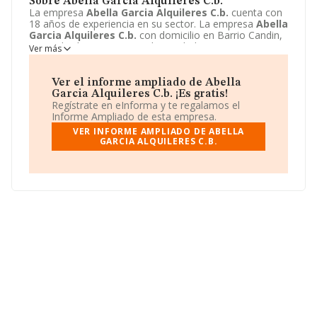
Sobre Abella Garcia Alquileres C.b.
La empresa
Abella Garcia Alquileres C.b.
cuenta con
18 años de experiencia en su sector. La empresa
Abella
Garcia Alquileres C.b.
con domicilio en Barrio Candin,
9, Candin, leon. Su principal actividad CNAE es 6820 -
Ver más
Alquiler de bienes inmobiliarios por cuenta propia. La
empresa
Abella Garcia Alquileres C.b.
está inscrita
como Comunidad de bienes.
Ver el informe ampliado de Abella
Garcia Alquileres C.b. ¡Es gratis!
Regístrate en eInforma y te regalamos el
Informe Ampliado de esta empresa.
VER INFORME AMPLIADO DE ABELLA
GARCIA ALQUILERES C.B.