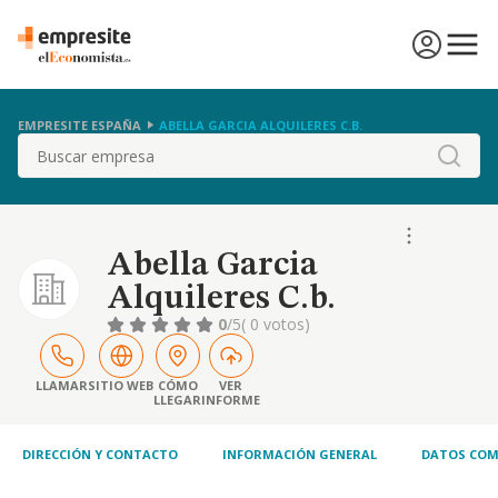
EMPRESITE ESPAÑA
ABELLA GARCIA ALQUILERES C.B.
Buscar
Abella Garcia
Alquileres C.b.
0
/5
( 0 votos)
LLAMAR
SITIO WEB
CÓMO
VER
LLEGAR
INFORME
DIRECCIÓN Y CONTACTO
INFORMACIÓN GENERAL
DATOS COM