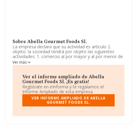
Sobre Abella Gourmet Foods Sl.
La empresa declara que su actividad es artículo 2.
objeto. la sociedad tendrá por objeto las siguientes
actividades: 1. comercio al por mayor y al por menor de
alimentos y bebidas. su distribución comercial e
Ver más
importación y exportación de los mismos. La empresa
aparece inscrita en el Registro Mercantil como Sociedad
Limitada. Su CNAE corresponde a 4639 con código
Ver el informe ampliado de Abella
'Comercio al por mayor, no especializado, de productos
Gourmet Foods Sl. ¡Es gratis!
alimenticios, bebidas y tabaco'. La compañía es
Regístrate en eInforma y te regalamos el
importadora y exportadora.
Informe Ampliado de esta empresa.
VER INFORME AMPLIADO DE ABELLA
La dirección de correo es
info@abellahoney.com
. Su
GOURMET FOODS SL.
página web es
www.abellagourmet.com
.
La sociedad española
Abella Gourmet Foods S.L
, CIF
B86225430, se encuentra en Lugar Soidade núm. 1,
(15960), Ribeira, en A Coruña, Galicia.
En relación con el sector y disponiendo de los datos de