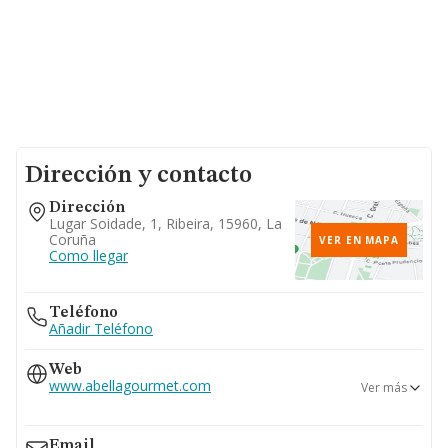
Dirección y contacto
Dirección
Lugar Soidade, 1, Ribeira, 15960, La
Coruña
VER EN MAPA
Como llegar
Teléfono
Añadir Teléfono
Web
www.abellagourmet.com
Ver más
www.abellamiel.com
Email