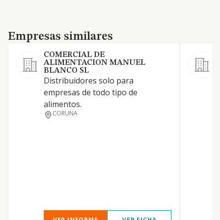
Empresas similares
Empresas similares
COMERCIAL DE
D
ALIMENTACION MANUEL
C
BLANCO SL
v
Distribuidores solo para
z
empresas de todo tipo de
g
alimentos.
CORUNA
VER INFORME
VER FICHA