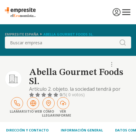
EMPRESITE ESPAÑA
ABELLA GOURMET FOODS SL.
Buscar
Abella Gourmet Foods
Sl.
Artículo 2. objeto. la sociedad tendrá por
objeto las siguientes actividades: 1. comercio
0
/5
( 0 votos)
al por mayor y al por menor de alimentos y
bebidas. su distribución comercial e
importación y exportación de los mismos
LLAMAR
SITIO WEB
CÓMO
VER
LLEGAR
INFORME
DIRECCIÓN Y CONTACTO
INFORMACIÓN GENERAL
DATOS COM