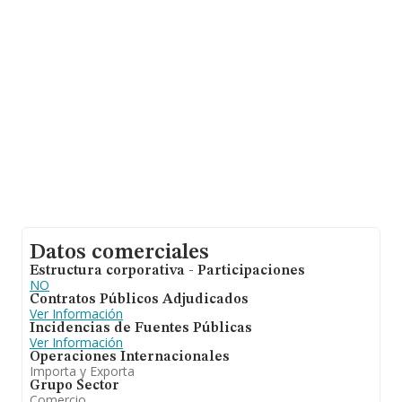
hasta 23.763 empresas, a nivel nacional la facturación
asciende a 35.026 millones de euros y se estima que el
promedio de la facturación entre todas las empresas es
de 1 millón de euros. En cuanto a la información relativa
a la provincia de A Coruña, en la base de datos de
INFORMA aparecen 321 empresas, con ventas de 1.477
millones de euros. Por último, con el fin de ampliar la
información relativa al ámbito de la empresa, los
empleados de media son 4. La antigüedad desde la
constitución es de 16 años.
Datos comerciales
Estructura corporativa - Participaciones
NO
Contratos Públicos Adjudicados
Ver Información
Incidencias de Fuentes Públicas
Ver Información
Operaciones Internacionales
Importa y Exporta
Grupo Sector
Comercio