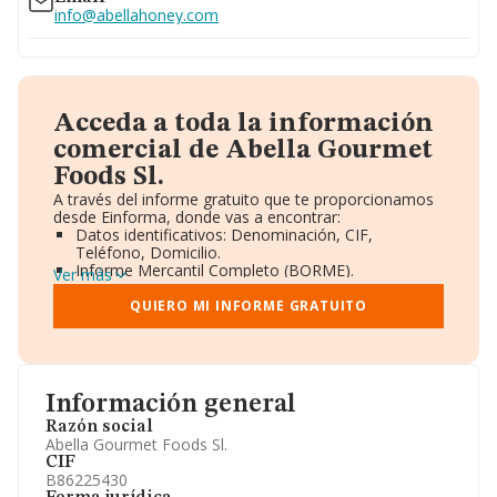
info@abellahoney.com
Acceda a toda la información
comercial de Abella Gourmet
Foods Sl.
A través del informe gratuito que te proporcionamos
desde Einforma, donde vas a encontrar:
Datos identificativos: Denominación, CIF,
Teléfono, Domicilio.
Informe Mercantil Completo (BORME).
Ver más
Gráficos de Evolución Ventas y Empleados.
Consejo de Administración y Administradores.
QUIERO MI INFORME GRATUITO
Directivos y Ejecutivos.
Accionistas.
Participaciones y Vinculaciones en otras empresas.
Artículos de prensa publicados sobre la empresa.
Información oficial y registral complementaria.
Información general
Razón social
Abella Gourmet Foods Sl.
CIF
B86225430