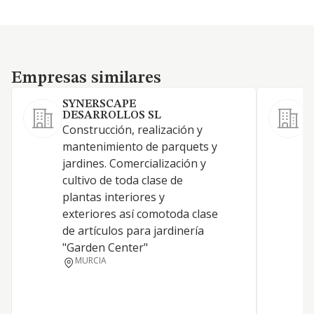
Empresas similares
Empresas similares
SYNERSCAPE
C
DESARROLLOS SL
Construcción, realización y
L
mantenimiento de parquets y
a
jardines. Comercialización y
s
cultivo de toda clase de
p
plantas interiores y
c
exteriores así comotoda clase
e
de artículos para jardinería
d
"Garden Center"
a
MURCIA
e
r
p