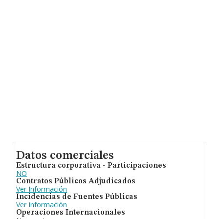
asciende a 3.208 millones de euros y se estima que el
promedio de la facturación entre todas las empresas es
de 231 mil euros. Teniendo en cuenta la información
sobre Murcia, en la base de datos de INFORMA
aparecen 1058 empresas, con ventas de 318 millones
de euros. Con el fin de ampliar la información relativa a
las compañías, la media de antigüedad desde la
constitución es de 13 años. La media de empleados es
de 2.
Datos comerciales
Estructura corporativa - Participaciones
NO
Contratos Públicos Adjudicados
Ver Información
Incidencias de Fuentes Públicas
Ver Información
Operaciones Internacionales