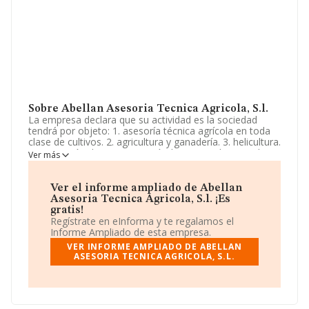
Sobre Abellan Asesoria Tecnica Agricola, S.l.
La empresa declara que su actividad es la sociedad
tendrá por objeto: 1. asesoría técnica agrícola en toda
clase de cultivos. 2. agricultura y ganadería. 3. helicultura.
4. prestación de servicios agrícolas y ganaderos, y de
Ver más
jardinería. 5. cultivo ecológico de las distintas especies
vegetales cultivadas (horticolas, frutales, ol. La empresa
aparece inscrita en el Registro Mercantil como Sociedad
Ver el informe ampliado de Abellan
Limitada. Su CNAE corresponde a 0161 con código
Asesoria Tecnica Agricola, S.l. ¡Es
'Actividades de apoyo a la agricultura'. La empresa no
gratis!
tiene actividad en mercados exteriores.
Regístrate en eInforma y te regalamos el
Informe Ampliado de esta empresa.
La sociedad española
Abellan Asesoría Tecnica
VER INFORME AMPLIADO DE ABELLAN
Agrícola, S.L
, CIF B30922298, tiene su domicilio social
ASESORIA TECNICA AGRICOLA, S.L.
establecido en Calle Reina Sofia San Cayetano núm. 17,
(30700), en el municipio de Torre-pacheco, Murcia.
En base a la información de la que dispone INFORMA
sobre 13.853 compañías, a nivel nacional la facturación