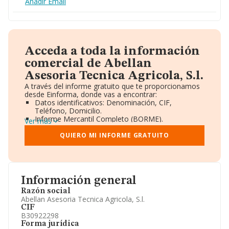
Añadir Email
Acceda a toda la información
comercial de Abellan
Asesoria Tecnica Agricola, S.l.
A través del informe gratuito que te proporcionamos
desde Einforma, donde vas a encontrar:
Datos identificativos: Denominación, CIF,
Teléfono, Domicilio.
Informe Mercantil Completo (BORME).
Ver más
Gráficos de Evolución Ventas y Empleados.
Consejo de Administración y Administradores.
QUIERO MI INFORME GRATUITO
Directivos y Ejecutivos.
Accionistas.
Participaciones y Vinculaciones en otras empresas.
Artículos de prensa publicados sobre la empresa.
Información oficial y registral complementaria.
Información general
Razón social
Abellan Asesoria Tecnica Agricola, S.l.
CIF
B30922298
Forma jurídica