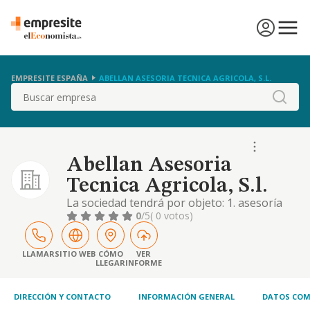
EMPRESITE ESPAÑA
ABELLAN ASESORIA TECNICA AGRICOLA, S.L.
Buscar
Abellan Asesoria
Tecnica Agricola, S.l.
La sociedad tendrá por objeto: 1. asesoría
técnica agrícola en toda clase de cultivos. 2.
0
/5
( 0 votos)
agricultura y ganadería. 3. helicultura. 4.
prestación de servicios agrícolas y
ganaderos, y de jardinería. 5. cultivo
LLAMAR
SITIO WEB
CÓMO
VER
LLEGAR
INFORME
ecológico de las distintas especies vegetales
cultivadas (horticolas, frutales, ol
DIRECCIÓN Y CONTACTO
INFORMACIÓN GENERAL
DATOS COM