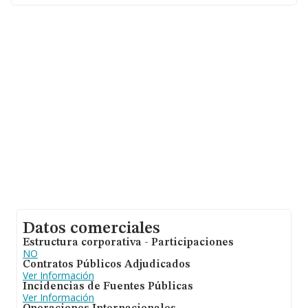
En relación con el sector y disponiendo de los datos de
hasta 17.872 empresas, a nivel nacional la facturación
asciende a 5.569 millones de euros y se estima que el
promedio de la facturación entre todas las empresas es
de 311 mil euros. En relación con la información de la
provincia de Murcia, en la base de datos INFORMA
constan 612 empresas, cuyas ventas han alcanzado los
67 millones de euros. Finalmente, para completar los
datos de sector la antigüedad desde la constitución es
de 17 años. Los empleados de media son 3.
Datos comerciales
Estructura corporativa - Participaciones
NO
Contratos Públicos Adjudicados
Ver Información
Incidencias de Fuentes Públicas
Ver Información