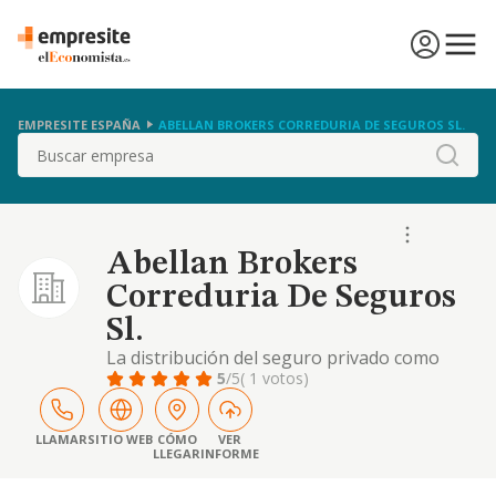
EMPRESITE ESPAÑA
ABELLAN BROKERS CORREDURIA DE SEGUROS SL.
Buscar
Abellan Brokers
Correduria De Seguros
Sl.
La distribución del seguro privado como
correduría de seguros, con sometimiento a
5
/5
( 1 votos)
la legislación específica que regula esta
materia.
LLAMAR
SITIO WEB
CÓMO
VER
LLEGAR
INFORME