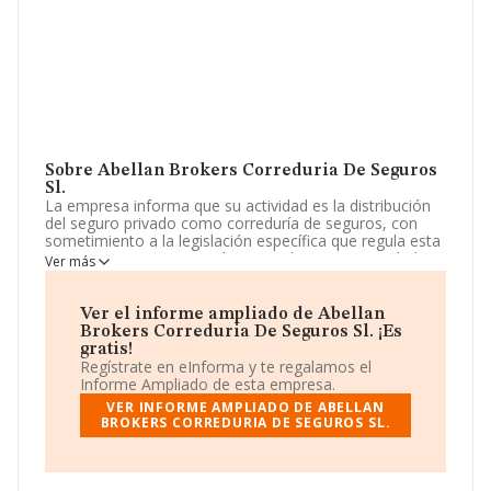
Sobre Abellan Brokers Correduria De Seguros
Sl.
La empresa informa que su actividad es la distribución
del seguro privado como correduría de seguros, con
sometimiento a la legislación específica que regula esta
materia. La empresa está registrada como Sociedad
Ver más
Limitada. La actividad de referencia CNAE corresponde
a 'Actividades de agentes y corredores de seguros',
cuyo Código es 6622. La compañía no tiene actividad en
Ver el informe ampliado de Abellan
mercados exteriores.
Brokers Correduria De Seguros Sl. ¡Es
gratis!
Para comunicarse con sus oficinas, el número de
Regístrate en eInforma y te regalamos el
teléfono es 968307395.
Informe Ampliado de esta empresa.
VER INFORME AMPLIADO DE ABELLAN
La empresa
Abellan Brokers Correduria de Seguros
BROKERS CORREDURIA DE SEGUROS SL.
S.L
, con CIF B73411886, se encuentra en Avenida
Murcia (cabezo De Torres) Ed Borja Ii núm. 7 Bajo 2º,
(30110), en el municipio de Murcia, Murcia.