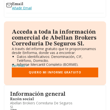
Email
Añadir Email
Acceda a toda la información
comercial de Abellan Brokers
Correduria De Seguros Sl.
A través del informe gratuito que te proporcionamos
desde Einforma, donde vas a encontrar:
Datos identificativos: Denominación, CIF,
Teléfono, Domicilio.
Informe Mercantil Completo (BORME).
Ver más
Gráficos de Evolución Ventas y Empleados.
Consejo de Administración y Administradores.
QUIERO MI INFORME GRATUITO
Directivos y Ejecutivos.
Accionistas.
Participaciones y Vinculaciones en otras empresas.
Artículos de prensa publicados sobre la empresa.
Información oficial y registral complementaria.
Información general
Razón social
Abellan Brokers Correduria De Seguros
Sl.