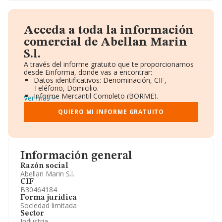
Acceda a toda la información
comercial de Abellan Marin
S.l.
A través del informe gratuito que te proporcionamos
desde Einforma, donde vas a encontrar:
Datos identificativos: Denominación, CIF,
Teléfono, Domicilio.
Informe Mercantil Completo (BORME).
Ver más
Gráficos de Evolución Ventas y Empleados.
Consejo de Administración y Administradores.
QUIERO MI INFORME GRATUITO
Directivos y Ejecutivos.
Accionistas.
Participaciones y Vinculaciones en otras empresas.
Artículos de prensa publicados sobre la empresa.
Información oficial y registral complementaria.
Información general
Razón social
Abellan Marin S.l.
CIF
B30464184
Forma jurídica
Sociedad limitada
Sector
Industria