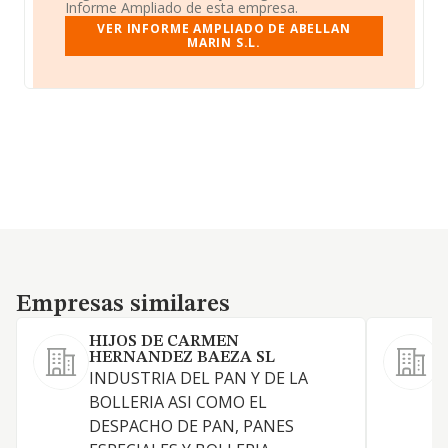
Informe Ampliado de esta empresa.
VER INFORME AMPLIADO DE ABELLAN
MARIN S.L.
Empresas similares
Empresas similares
HIJOS DE CARMEN
HERNANDEZ BAEZA SL
INDUSTRIA DEL PAN Y DE LA
BOLLERIA ASI COMO EL
P
DESPACHO DE PAN, PANES
C