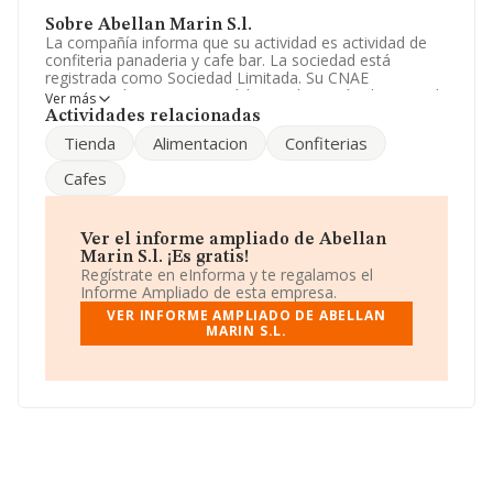
Sobre Abellan Marin S.l.
La compañía informa que su actividad es actividad de
confiteria panaderia y cafe bar. La sociedad está
registrada como Sociedad Limitada. Su CNAE
corresponde a 1071 con código 'Fabricación de pan y de
Ver más
productos frescos de panadería y pastelería'. La
Actividades relacionadas
empresa no tiene actividad en mercados exteriores.
Tienda
Alimentacion
Confiterias
La empresa española
Abellan Marin S.L
, NIF
Cafes
B30464184, tiene domicilio fiscal en Avenida San Javier
(el Secano) El Secano Ed Cibeles Bj, (30579), en el
municipio de Torreagüera, Murcia.
Ver el informe ampliado de Abellan
Con los datos a disposición de INFORMA sobre 9.764
Marin S.l. ¡Es gratis!
empresas pertenecientes al sector, la facturación en el
Regístrate en eInforma y te regalamos el
ámbito nacional alcanza los 5.539 millones de euros y el
Informe Ampliado de esta empresa.
promedio de la facturación de ventas entre todas las
VER INFORME AMPLIADO DE ABELLAN
compañías asciende a los 567 mil euros. Teniendo en
MARIN S.L.
cuenta la información sobre Murcia, en la base de datos
de INFORMA aparecen 301 empresas, con ventas en
2006 de hasta 78 millones de euros. Como información
adicional de interés, la media de empleados es de 6; la
media de antigüedad desde la constitución es de 20
años.