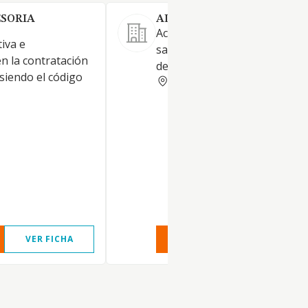
SORIA
ADESTRA2 SPORTS SL.
Actividades deportivas, activi
iva e
sanitarias relacionadas con el
n la contratación
deporte y educación deportiv
 siendo el código
PONTEVEDRA
VER FICHA
VER INFORME
VER FIC