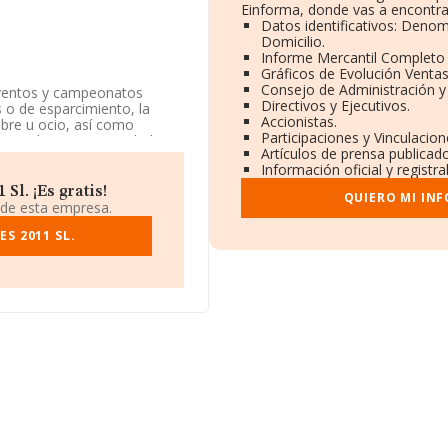
Einforma, donde vas a encontra
Datos identificativos: Denom
Domicilio.
Informe Mercantil Completo
Gráficos de Evolución Venta
Consejo de Administración y
eventos y campeonatos
Directivos y Ejecutivos.
s o de esparcimiento, la
Accionistas.
libre u ocio, así como
Participaciones y Vinculacio
egistrada como Sociedad
Artículos de prensa publicad
ortivas', código 9319. La
Información oficial y registr
Sl. ¡Es gratis!
QUIERO MI IN
a información disponible en
 de esta empresa.
e la media de sector.
S 2011 SL.
ene su domicilio social
002), en el municipio de
339 empresas, la facturación
alcula un promedio de
 a la información relativa a
arecen 138 empresas, con
adicional de interés, los
sde la constitución.