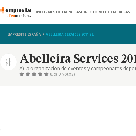
INFORMES DE EMPRESAS
DIRECTORIO DE EMPRESAS
EMPRESITE ESPAÑA
ABELLEIRA SERVICES 2011 SL.
Abelleira Services 201
A) la organización de eventos y campeonatos deport
educativos o de esparcimiento, la realización y orga
0
/5
( 0 votos)
libre u ocio, asi como laorganización de exposicio