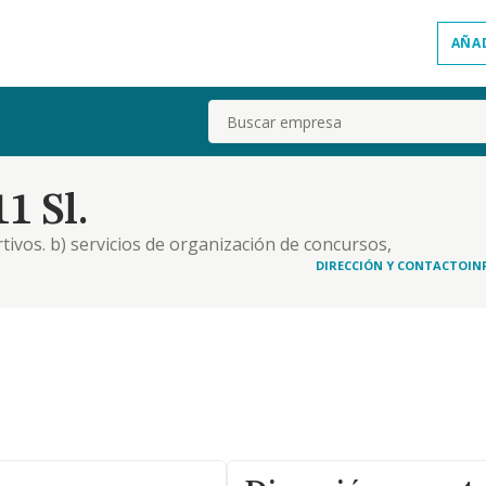
AÑA
Buscar
1 Sl.
ivos. b) servicios de organización de concursos,
nización de actividades culturales y, de tiempo
DIRECCIÓN Y CONTACTO
IN
nes y congresos