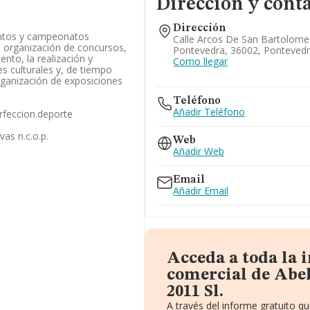
Dirección y cont
Dirección
entos y campeonatos
Calle Arcos De San Bartolome,
de organización de concursos,
Pontevedra, 36002, Ponteved
nto, la realización y
Como llegar
es culturales y, de tiempo
organización de exposiciones
Teléfono
Añadir Teléfono
erfeccion.deporte
vas n.c.o.p.
Web
Añadir Web
Email
Añadir Email
Acceda a toda la
comercial de Abel
2011 Sl.
A través del informe gratuito 