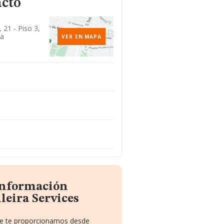
acto
 21 - Piso 3,
ra
VER EN MAPA
 información
leira Services
que te proporcionamos desde