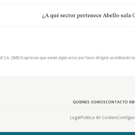
¿A qué sector pertenece Abello-sala C
.A. (SME) Si aprecias que existe algún error por favor dirígete acreditando t
QUIENES SOMOS
CONTACTO EM
Legal
Politica de Cookies
Configur