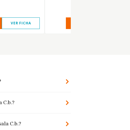
VER FICHA
VER INFORME
VER FIC
?
a C.b.?
ala C.b.?