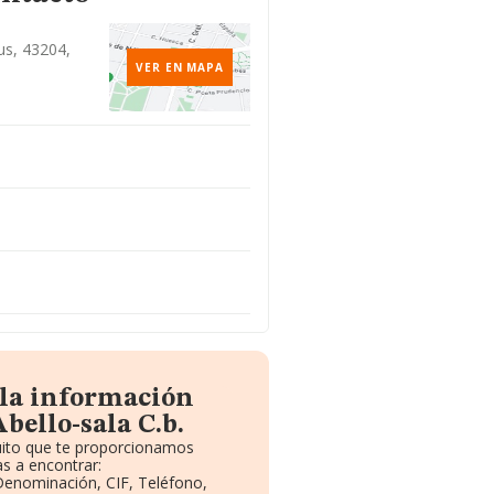
eus, 43204,
VER EN MAPA
 la información
bello-sala C.b.
tuito que te proporcionamos
s a encontrar:
 Denominación, CIF, Teléfono,