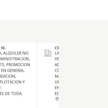
 SL
CEL ESTELAT SL
, ALQUILER NO
LA PROMOCION, COMPRA,
DMINISTRACION,
VENTA, ALQUILER,
TO, PROMOCION
ADMINISTRACION,
 EN GENERAL.
CONSTRUCCION, TENENCIA,
REACION,
MANTENIMIENTO,
PLOTACION Y
URBANIZACION Y EXPLOTAC
E
EN GENERAL DE INMUEBLES
ES DE TODA
EDIFICACIONES.
TARRAGONA