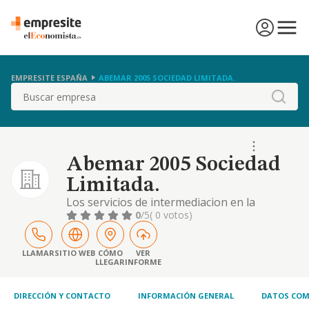
EMPRESITE ESPAÑA
ABEMAR 2005 SOCIEDAD LIMITADA.
Buscar
Abemar 2005 Sociedad
Limitada.
Los servicios de intermediacion en la
compraventa o arrendamiento de terrenos,
0
/5
( 0 votos)
asi como la compra venta o arrendamiento
de inmuebles o partes de inmuebles, no
asumiendo riesgos propios y operando por
LLAMAR
SITIO WEB
CÓMO
VER
LLEGAR
INFORME
cuenta de terceros,
DIRECCIÓN Y CONTACTO
INFORMACIÓN GENERAL
DATOS COM