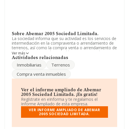
Sobre Abemar 2005 Sociedad Limitada.
La sociedad informa que su actividad es los servicios de
intermediación en la compraventa o arrendamiento de
terrenos, así como la compra venta o arrendamiento de
inmuebles o partes de inmuebles, no asumiendo riesgos
Ver más
propios y operando por cuenta de terceros,. La
Actividades relacionadas
empresa es una Sociedad Limitada. Su CNAE
Inmobiliarias
Terrenos
corresponde a 6820 con código 'Alquiler de bienes
inmobiliarios por cuenta propia'. No realiza actividad de
Compra venta inmuebles
importación y/o exportación.
La empresa española
Abemar 2005 Sociedad
Limitada
, con CIF B26402255, tiene su domicilio social
Ver el informe ampliado de Abemar
establecido en Avenida Nuestra Señora De Valvanera
2005 Sociedad Limitada. ¡Es gratis!
núm. 32 Bj, (26500), Calahorra, La Rioja.
Regístrate en eInforma y te regalamos el
Informe Ampliado de esta empresa.
En base a la información de la que dispone INFORMA
VER INFORME AMPLIADO DE ABEMAR
sobre 132.555 compañías, la facturación en el ámbito
2005 SOCIEDAD LIMITADA.
nacional alcanza los 22.737 millones de euros y la media
de facturación de ventas entre todas las compañías
alcanza los 171 mil euros. Respecto a la información de