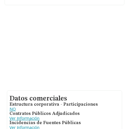
la provincia (hablamos de La Rioja), en la base de datos
INFORMA constan 640 empresas, con ventas de 55
millones de euros. Para aportar ulterior información de
interés en el ámbito sectorial, la media de empleados es
de 1. La antigüedad alcanza los 24 años desde la
constitución.
Datos comerciales
Estructura corporativa - Participaciones
NO
Contratos Públicos Adjudicados
Ver Información
Incidencias de Fuentes Públicas
Ver Información