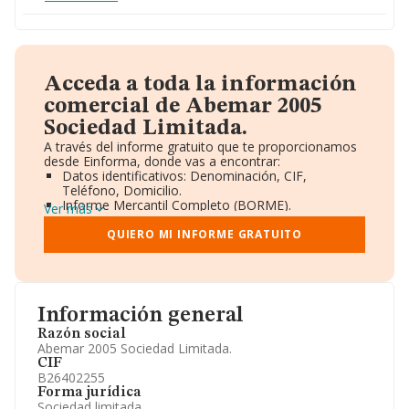
Acceda a toda la información
comercial de Abemar 2005
Sociedad Limitada.
A través del informe gratuito que te proporcionamos
desde Einforma, donde vas a encontrar:
Datos identificativos: Denominación, CIF,
Teléfono, Domicilio.
Informe Mercantil Completo (BORME).
Ver más
Gráficos de Evolución Ventas y Empleados.
Consejo de Administración y Administradores.
QUIERO MI INFORME GRATUITO
Directivos y Ejecutivos.
Accionistas.
Participaciones y Vinculaciones en otras empresas.
Artículos de prensa publicados sobre la empresa.
Información oficial y registral complementaria.
Información general
Razón social
Abemar 2005 Sociedad Limitada.
CIF
B26402255
Forma jurídica
Sociedad limitada