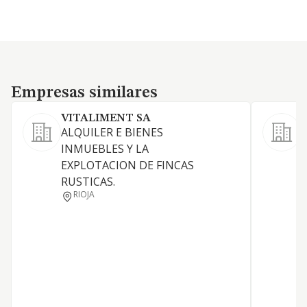
Empresas similares
Empresas similares
VITALIMENT SA
ALQUILER E BIENES
INMUEBLES Y LA
A
EXPLOTACION DE FINCAS
t
RUSTICAS.
v
RIOJA
f
t
s
a
d
a
t