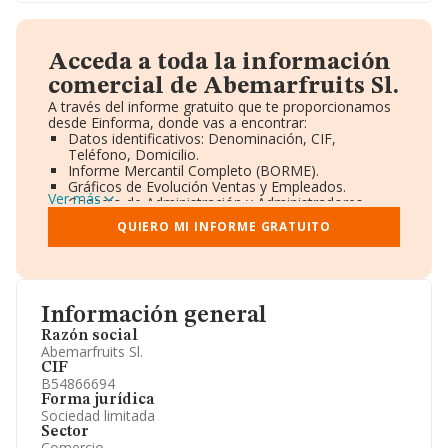
Acceda a toda la información
comercial de Abemarfruits Sl.
A través del informe gratuito que te proporcionamos
desde Einforma, donde vas a encontrar:
Datos identificativos: Denominación, CIF,
Teléfono, Domicilio.
Informe Mercantil Completo (BORME).
Gráficos de Evolución Ventas y Empleados.
Ver más
Consejo de Administración y Administradores.
Directivos y Ejecutivos.
QUIERO MI INFORME GRATUITO
Accionistas.
Participaciones y Vinculaciones en otras empresas.
Artículos de prensa publicados sobre la empresa.
Información oficial y registral complementaria.
Información general
Razón social
Abemarfruits Sl.
CIF
B54866694
Forma jurídica
Sociedad limitada
Sector
Comercio