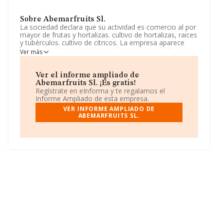
Sobre Abemarfruits Sl.
La sociedad declara que su actividad es comercio al por
mayor de frutas y hortalizas. cultivo de hortalizas, raices
y tubérculos. cultivo de cítricos. La empresa aparece
inscrita en el Registro Mercantil como Sociedad
Ver más
Limitada. Su CNAE corresponde a 4631 con código
'Comercio al por mayor de frutas y hortalizas'. La
compañía no tiene actividad en mercados exteriores.
Ver el informe ampliado de
Abemarfruits Sl. ¡Es gratis!
La compañía
Abemarfruits S.L
, con CIF B54866694,
Regístrate en eInforma y te regalamos el
tiene domicilio fiscal en Calle Francisco Peñalver Arroniz
Informe Ampliado de esta empresa.
núm. 30 Piso 1 C, (03370), Redovan, Alicante,
VER INFORME AMPLIADO DE
Comunidad Valenciana.
ABEMARFRUITS SL.
En relación con el sector y disponiendo de los datos de
hasta 17.576 empresas, a nivel nacional la facturación
asciende a 46.240 millones de euros y se calcula un
promedio de facturación de 2 millones de euros entre
todas las compañías. Por último, con el fin de ampliar la
información relativa al ámbito de la empresa, la media
de antigüedad desde la constitución es de 18 años. La
media de empleados es de 9.