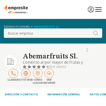
EMPRESITE ESPAÑA
ABEMARFRUITS SL.
Buscar
Abemarfruits Sl.
Comercio al por mayor de frutas y
hortalizas. cultivo de hortalizas, raices y
0
/5
( 0 votos)
tubérculos. cultivo de cítricos
LLAMAR
SITIO WEB
CÓMO
VER
LLEGAR
INFORME
DIRECCIÓN Y CONTACTO
INFORMACIÓN GENERAL
DATOS COM