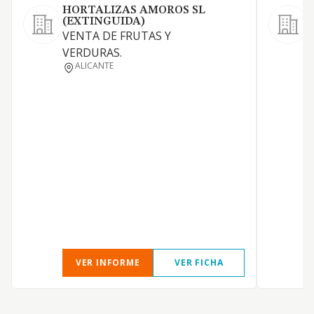
HORTALIZAS AMOROS SL
(EXTINGUIDA)
VENTA DE FRUTAS Y
VERDURAS.
Y
ALICANTE
F
Y
E
VER INFORME
VER FICHA