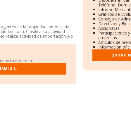
Datos identificat
Teléfono, Domicil
Informe Mercant
Gráficos de Evol
Consejo de Admin
Directivos y Ejecu
/ agentes de la propiedad inmobiliaria.
Accionistas.
ad Limitada. Clasifica su actividad
Participaciones y
o realiza actividad de importación y/o
empresas.
Artículos de pre
Información ofici
 en Calle Marine núm. 48 P. 1 Pta. 2,
Cataluña.
QUIERO M
!
 de esta empresa.
122 empresas, a nivel nacional la
la facturación de ventas entre todas las
AMI S.L.
ormación de interés en el ámbito
 media de empleados de las empresas es