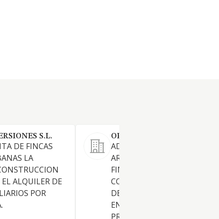
RSIONES S.L.
OPEN FINQUES SL
TA DE FINCAS
ADMINISTRACION,
BANAS LA
ARRENDAMIENTO NO
CONSTRUCCION
FINANCIERO, GESTION Y
 EL ALQUILER DE
COMPRAVENTA DE TODA CL
LIARIOS POR
DE FINCAS URBANAS Y RUSTI
.
EN INTERES Y MANDATO DE
PROPIETARIOS COMPRAVEN