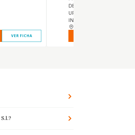
DE TODA CLASE DE FINCAS
URBANAS Y RUSTICAS EN
INTERES PR
BARCELONA
VER FICHA
VER INFORME
VER FIC
S.l.?