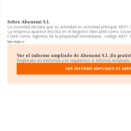
Sobre Abenami S.l.
La sociedad declara que su actividad es actividad principal: 6831 
La empresa aparece inscrita en el Registro Mercantil como Socied
CNAE como 'Agentes de la propiedad inmobiliaria', código 6831. N
exportación.
Ver más
La sociedad española
Abenami S.L
, NIF B56182017, está situada
(08172), en el municipio de Sant Cugat Del Vallés, en Barcelona, 
Ver el informe ampliado de Abenami S.l. ¡Es gratis
Regístrate en eInforma y te regalamos el Informe Ampliado
En relación con el sector y disponiendo de los datos de hasta 54.
facturación asciende a 4.318 millones de euros y el promedio de 
VER INFORME AMPLIADO DE ABEN
compañías asciende a los 79 mil euros. Para aportar ulterior inf
sectorial, la antigüedad desde la constitución es de 7 años. La
de 1.