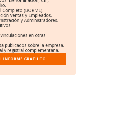
ivos: Denominación, CIF,
io.
il Completo (BORME).
ución Ventas y Empleados.
istración y Administradores.
tivos.
 Vinculaciones en otras
nsa publicados sobre la empresa.
al y registral complementaria.
I INFORME GRATUITO