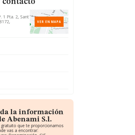
 contacto
. 1 Pta. 2, Sant
08172,
VER EN MAPA
oda la información
de Abenami S.l.
e gratuito que te proporcionamos
de vas a encontrar: