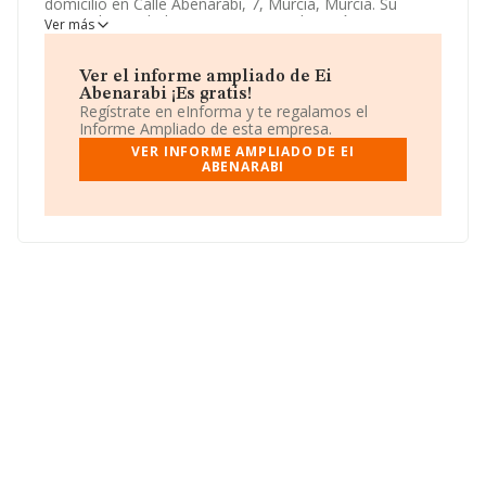
domicilio en Calle Abenarabi, 7, Murcia, Murcia. Su
principal actividad CNAE es 8510 - Educación
Ver más
preprimaria. La empresa
Ei Abenarabi
está inscrita
como Comunidad de bienes.
Ver el informe ampliado de Ei
Abenarabi ¡Es gratis!
Regístrate en eInforma y te regalamos el
Informe Ampliado de esta empresa.
VER INFORME AMPLIADO DE EI
ABENARABI