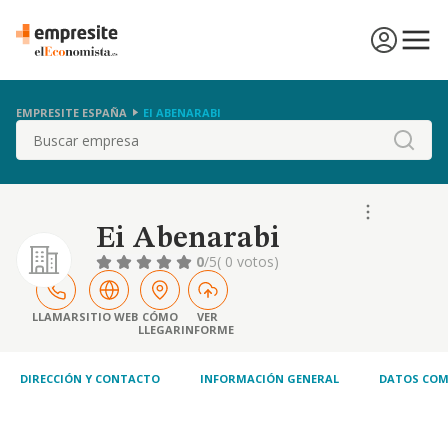
EMPRESITE ESPAÑA
EI ABENARABI
Buscar
Ei Abenarabi
0
/5
( 0 votos)
LLAMAR
SITIO WEB
CÓMO
VER
LLEGAR
INFORME
DIRECCIÓN Y CONTACTO
INFORMACIÓN GENERAL
DATOS COM