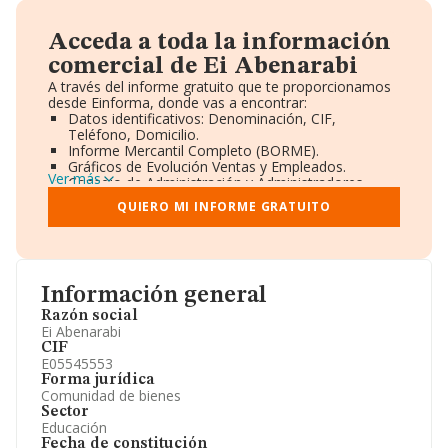
Acceda a toda la información
comercial de Ei Abenarabi
A través del informe gratuito que te proporcionamos
desde Einforma, donde vas a encontrar:
Datos identificativos: Denominación, CIF,
Teléfono, Domicilio.
Informe Mercantil Completo (BORME).
Gráficos de Evolución Ventas y Empleados.
Ver más
Consejo de Administración y Administradores.
Directivos y Ejecutivos.
QUIERO MI INFORME GRATUITO
Accionistas.
Participaciones y Vinculaciones en otras empresas.
Artículos de prensa publicados sobre la empresa.
Información oficial y registral complementaria.
Información general
Razón social
Ei Abenarabi
CIF
E05545553
Forma jurídica
Comunidad de bienes
Sector
Educación
Fecha de constitución