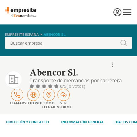
EMPRESITE ESPAÑA
ABENCOR SL.
Buscar
Abencor Sl.
Transporte de mercancias por carretera.
transporte y comercio al por mayor y al por
0
/5
( 0 votos)
menor de toda clase de materias primas
ganaderas y agrarias, productos de
alimentacion, bebidas y tabacos, frutas y
LLAMAR
SITIO WEB
CÓMO
VER
LLEGAR
INFORME
verduras, patatas, l
DIRECCIÓN Y CONTACTO
INFORMACIÓN GENERAL
DATOS COM