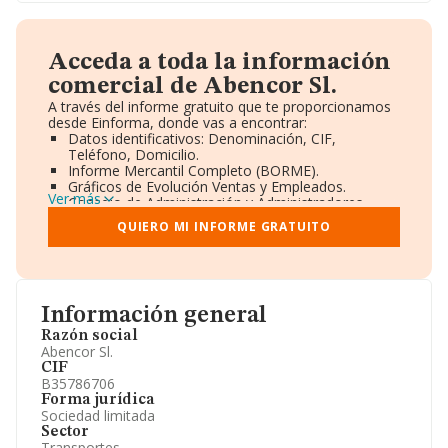
Acceda a toda la información
comercial de Abencor Sl.
A través del informe gratuito que te proporcionamos
desde Einforma, donde vas a encontrar:
Datos identificativos: Denominación, CIF,
Teléfono, Domicilio.
Informe Mercantil Completo (BORME).
Gráficos de Evolución Ventas y Empleados.
Ver más
Consejo de Administración y Administradores.
Directivos y Ejecutivos.
QUIERO MI INFORME GRATUITO
Accionistas.
Participaciones y Vinculaciones en otras empresas.
Artículos de prensa publicados sobre la empresa.
Información oficial y registral complementaria.
Información general
Razón social
Abencor Sl.
CIF
B35786706
Forma jurídica
Sociedad limitada
Sector
Transportes