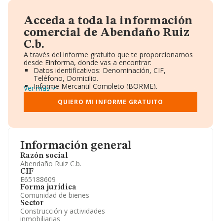
Acceda a toda la información
comercial de Abendaño Ruiz
C.b.
A través del informe gratuito que te proporcionamos
desde Einforma, donde vas a encontrar:
Datos identificativos: Denominación, CIF,
Teléfono, Domicilio.
Informe Mercantil Completo (BORME).
Ver más
Gráficos de Evolución Ventas y Empleados.
Consejo de Administración y Administradores.
QUIERO MI INFORME GRATUITO
Directivos y Ejecutivos.
Accionistas.
Participaciones y Vinculaciones en otras empresas.
Artículos de prensa publicados sobre la empresa.
Información oficial y registral complementaria.
Información general
Razón social
Abendaño Ruiz C.b.
CIF
E65188609
Forma jurídica
Comunidad de bienes
Sector
Construcción y actividades
inmobiliarias