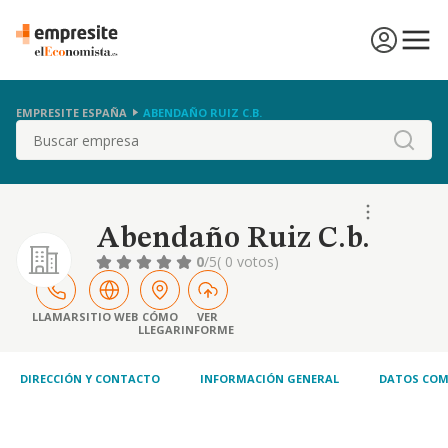
EMPRESITE ESPAÑA
ABENDAÑO RUIZ C.B.
Buscar
Abendaño Ruiz C.b.
0
/5
( 0 votos)
LLAMAR
SITIO WEB
CÓMO
VER
LLEGAR
INFORME
DIRECCIÓN Y CONTACTO
INFORMACIÓN GENERAL
DATOS COM