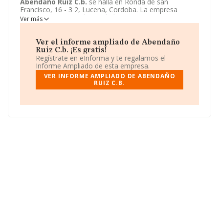
Abendaño Ruiz C.b.
se halla en Ronda de san
Francisco, 16 - 3 2, Lucena, Cordoba. La empresa
enmarca su principal actividad CNAE como 6820 -
Ver más
Alquiler de bienes inmobiliarios por cuenta propia.
Abendaño Ruiz C.b.
toma la forma jurídica de
Comunidad de bienes.
Ver el informe ampliado de Abendaño
Ruiz C.b. ¡Es gratis!
Regístrate en eInforma y te regalamos el
Informe Ampliado de esta empresa.
VER INFORME AMPLIADO DE ABENDAÑO
RUIZ C.B.