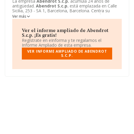
La empresa
Abendrot S.c.p.
acumula 24 años de
antigüedad.
Abendrot S.c.p.
está emplazada en Calle
Sicilia, 253 - SA 1, Barcelona, Barcelona. Centra su
actividad CNAE como 4334 - Pintura y acristalamiento.
Ver más
La empresa
Abendrot S.c.p.
es Sociedad civil.
Ver el informe ampliado de Abendrot
S.c.p. ¡Es gratis!
Regístrate en eInforma y te regalamos el
Informe Ampliado de esta empresa.
VER INFORME AMPLIADO DE ABENDROT
S.C.P.