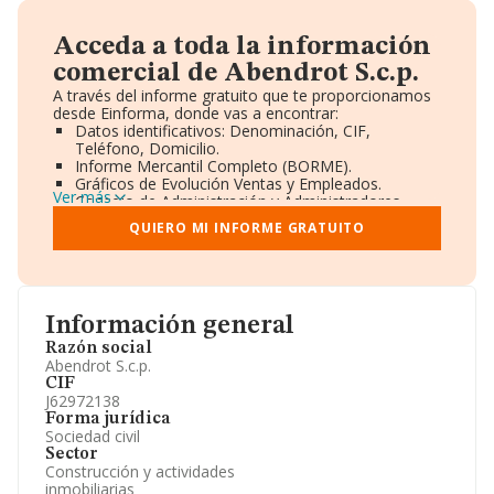
Acceda a toda la información
comercial de Abendrot S.c.p.
A través del informe gratuito que te proporcionamos
desde Einforma, donde vas a encontrar:
Datos identificativos: Denominación, CIF,
Teléfono, Domicilio.
Informe Mercantil Completo (BORME).
Gráficos de Evolución Ventas y Empleados.
Ver más
Consejo de Administración y Administradores.
Directivos y Ejecutivos.
QUIERO MI INFORME GRATUITO
Accionistas.
Participaciones y Vinculaciones en otras empresas.
Artículos de prensa publicados sobre la empresa.
Información oficial y registral complementaria.
Información general
Razón social
Abendrot S.c.p.
CIF
J62972138
Forma jurídica
Sociedad civil
Sector
Construcción y actividades
inmobiliarias