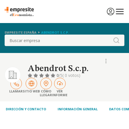
EMPRESITE ESPAÑA
ABENDROT S.C.P.
Buscar
Abendrot S.c.p.
0
/5
( 0 votos)
LLAMAR
SITIO WEB
CÓMO
VER
LLEGAR
INFORME
DIRECCIÓN Y CONTACTO
INFORMACIÓN GENERAL
DATOS COM