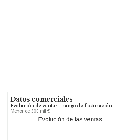
La empresa
Abener Argelia Sociedad Limitada
, NIF
B91594515, está situada en Calle Energia Campus
Palmas Altas núm. 1, (41006), en el municipio de Sevilla,
Andalucía.
Con los datos a disposición de INFORMA sobre 41.135
empresas pertenecientes al sector, la facturación en el
ámbito nacional alcanza los 15.864 millones de euros y
en 2018 la media de facturación de ventas entre todas
las compañías alcanza los 385 mil euros,
encontrándose la facturación de la empresa por encima
del promedio. Teniendo en cuenta la información sobre
Sevilla, en la base de datos de INFORMA aparecen 1229
empresas, cuyas ventas en 2018 han alcanzado los 266
millones de euros. Para aportar ulterior información de
interés en el ámbito sectorial, los empleados de media
son 3; la antigüedad desde la constitución es de 16
años.
Datos comerciales
Evolución de ventas - rango de facturación
Menor de 300 mil €
Evolución de las ventas