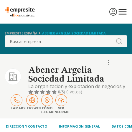
EMPRESITE ESPAÑA
ABENER ARGELIA SOCIEDAD LIMITADA
Buscar
Abener Argelia
Sociedad Limitada
La organizacion y explotacion de negocios y
actividades tanto en espana como en el
0
/5
( 0 votos)
extranjero, que guarden relacion con la
promocion o utilizacion de fuentes de
energia renovables o mejoras de eficiencia
LLAMAR
SITIO WEB
CÓMO
VER
LLEGAR
INFORME
energetica de pr
DIRECCIÓN Y CONTACTO
INFORMACIÓN GENERAL
DATOS COM