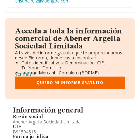
cristina.ruiz@abengoa.com
Acceda a toda la información
comercial de Abener Argelia
Sociedad Limitada
A través del informe gratuito que te proporcionamos
desde Einforma, donde vas a encontrar:
Datos identificativos: Denominación, CIF,
Teléfono, Domicilio.
Informe Mercantil Completo (BORME).
Ver más
Gráficos de Evolución Ventas y Empleados.
Consejo de Administración y Administradores.
QUIERO MI INFORME GRATUITO
Directivos y Ejecutivos.
Accionistas.
Participaciones y Vinculaciones en otras empresas.
Artículos de prensa publicados sobre la empresa.
Información oficial y registral complementaria.
Información general
Razón social
Abener Argelia Sociedad Limitada
CIF
B91594515
Forma jurídica