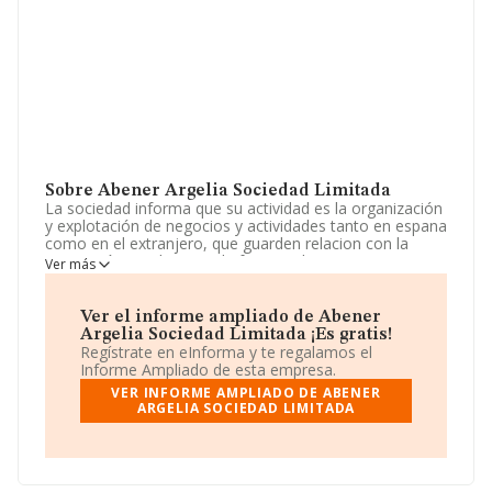
Sobre Abener Argelia Sociedad Limitada
La sociedad informa que su actividad es la organización
y explotación de negocios y actividades tanto en espana
como en el extranjero, que guarden relacion con la
promoción o utilizacion de fuentes de energia
Ver más
renovables o mejoras de eficiencia energetica de pr. La
sociedad está registrada como Sociedad Limitada.
Tiene CNAE: 4399 - 'Otras actividades de construcción
Ver el informe ampliado de Abener
especializada n.c.o.p.'. No realiza actividad de
Argelia Sociedad Limitada ¡Es gratis!
importación y/o exportación.
Regístrate en eInforma y te regalamos el
Informe Ampliado de esta empresa.
En relación con el rendimiento en 2018, el total de
VER INFORME AMPLIADO DE ABENER
ventas registradas ha sido igual que el año anterior.
ARGELIA SOCIEDAD LIMITADA
Para más información es posible contactar a través del
teléfono 954937000 y su email es
cristina.ruiz@abengoa.com
.