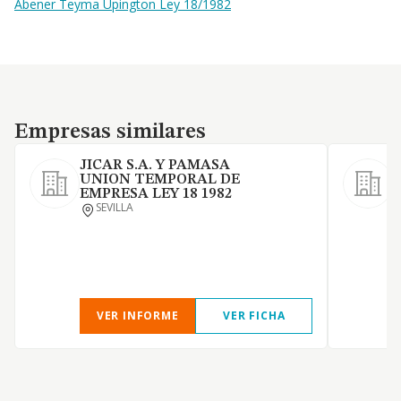
Abener Teyma Upington Ley 18/1982
Empresas similares
Empresas similares
JICAR S.A. Y PAMASA
UNION TEMPORAL DE
S
EMPRESA LEY 18 1982
O
SEVILLA
c
VER INFORME
VER FICHA