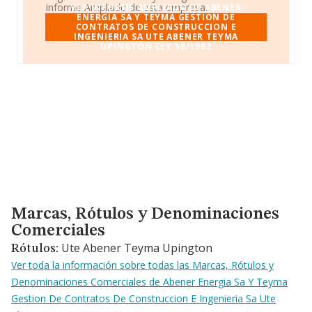
Informe Ampliado de esta empresa.
VER INFORME AMPLIADO DE ABENER
ENERGIA SA Y TEYMA GESTION DE
CONTRATOS DE CONSTRUCCION E
INGENIERIA SA UTE ABENER TEYMA
UPINGTON LEY 18/1982
Marcas, Rótulos y Denominaciones Comerciales
Marcas, Rótulos y Denominaciones
Comerciales
Ute Abener Teyma Upington
Rótulos:
Ver toda la información sobre todas las Marcas, Rótulos y
Denominaciones Comerciales de Abener Energia Sa Y Teyma
Gestion De Contratos De Construccion E Ingenieria Sa Ute