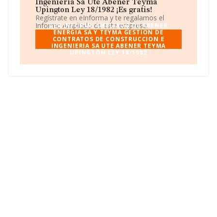
Teyma Gestion De Contratos De Construccion E
Ingenieria Sa Ute Abener Teyma
Ingenieria Sa Ute Abener Teyma Upington Ley
Upington Ley 18/1982 ¡Es gratis!
18/1982
toma la forma jurídica de Unión temporal de
Regístrate en eInforma y te regalamos el
empresas.
Informe Ampliado de esta empresa.
VER INFORME AMPLIADO DE ABENER
ENERGIA SA Y TEYMA GESTION DE
CONTRATOS DE CONSTRUCCION E
INGENIERIA SA UTE ABENER TEYMA
UPINGTON LEY 18/1982