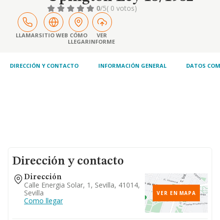
0
/5
( 0 votos)
LLAMAR
SITIO WEB
CÓMO
VER
LLEGAR
INFORME
DIRECCIÓN Y CONTACTO
INFORMACIÓN GENERAL
DATOS COM
Dirección y contacto
Dirección
Calle Energia Solar, 1, Sevilla, 41014,
Sevilla
VER EN MAPA
Como llegar