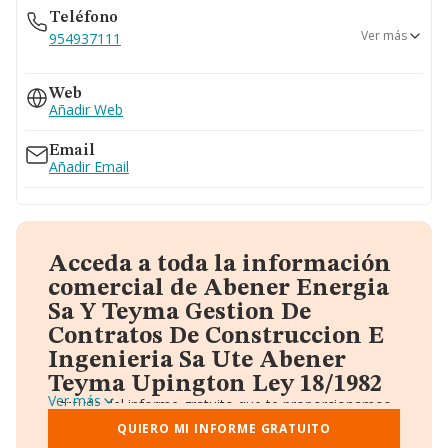
Teléfono
Ver más
954937111
954936152
Web
954937000
Añadir Web
955404696
Email
Añadir Email
Acceda a toda la información
comercial de Abener Energia
Sa Y Teyma Gestion De
Contratos De Construccion E
Ingenieria Sa Ute Abener
Teyma Upington Ley 18/1982
Ver más
A través del informe gratuito que te proporcionamos
desde Einforma, donde vas a encontrar:
QUIERO MI INFORME GRATUITO
Datos identificativos: Denominación, CIF,