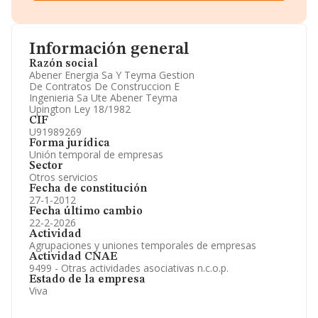
Teléfono, Domicilio.
Informe Mercantil Completo (BORME).
Gráficos de Evolución Ventas y Empleados.
Consejo de Administración y Administradores.
Información general
Directivos y Ejecutivos.
Accionistas.
Razón social
Participaciones y Vinculaciones en otras empresas.
Abener Energia Sa Y Teyma Gestion
Artículos de prensa publicados sobre la empresa.
De Contratos De Construccion E
Información oficial y registral complementaria.
Ingenieria Sa Ute Abener Teyma
Upington Ley 18/1982
CIF
U91989269
Forma jurídica
Unión temporal de empresas
Sector
Otros servicios
Fecha de constitución
27-1-2012
Fecha último cambio
22-2-2026
Actividad
Agrupaciones y uniones temporales de empresas
Actividad CNAE
9499 - Otras actividades asociativas n.c.o.p.
Estado de la empresa
Viva