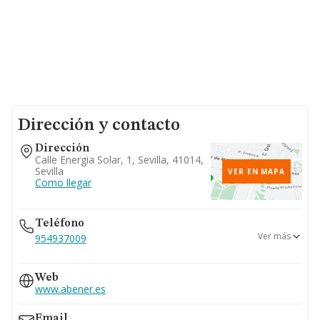
Dirección y contacto
Dirección
Calle Energia Solar, 1, Sevilla, 41014,
Sevilla
VER EN MAPA
Como llegar
Teléfono
Ver más
954937009
954937000
Web
954937111
www.abener.es
955404512
Email