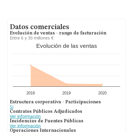
asciende a los 2 millones de euros, la facturación de la
empresa ha triplicado el promedio del sector. En cuanto
a la información relativa a la provincia de Sevilla, en la
base de datos INFORMA constan 138 empresas, con
ventas en el año 2020 de 113 millones de euros. Por
Datos comerciales
último, con el fin de ampliar la información relativa al
ámbito de la empresa, los empleados de media son 10.
Evolución de ventas - rango de facturación
La antigüedad desde la constitución es de 19 años.
Entre 6 y 30 millones €
Evolución de las ventas
2018
2019
2020
Estructura corporativa - Participaciones
SI
Contratos Públicos Adjudicados
Ver Información
Incidencias de Fuentes Públicas
Ver Información
Operaciones Internacionales