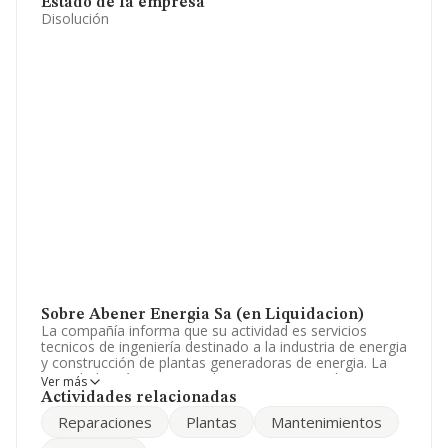
Estado de la empresa
Disolución
Sobre Abener Energia Sa (en Liquidacion)
La compañía informa que su actividad es servicios
tecnicos de ingeniería destinado a la industria de energia
y construcción de plantas generadoras de energia. La
sociedad está inscrita en el Registro Mercantil como
Ver más
Sociedad Anónima. La actividad de referencia CNAE
Actividades relacionadas
corresponde a 'Construcción de otros proyectos de
Reparaciones
Plantas
Mantenimientos
ingeniería civil n.c.o.p.', cuyo Código es 4299. La
empresa realiza actividad internacional tanto de