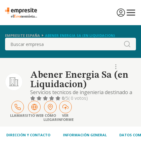
EMPRESITE ESPAÑA
ABENER ENERGIA SA (EN LIQUIDACION)
Buscar
Abener Energia Sa (en
Liquidacion)
Servicios tecnicos de ingenieria destinado a
la industria de energia y construccion de
0
/5
( 0 votos)
plantas generadoras de energia.
LLAMAR
SITIO WEB
CÓMO
VER
LLEGAR
INFORME
DIRECCIÓN Y CONTACTO
INFORMACIÓN GENERAL
DATOS COM