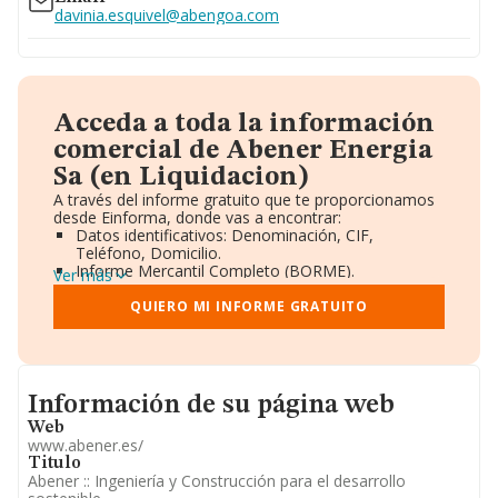
davinia.esquivel@abengoa.com
Acceda a toda la información
comercial de Abener Energia
Sa (en Liquidacion)
A través del informe gratuito que te proporcionamos
desde Einforma, donde vas a encontrar:
Datos identificativos: Denominación, CIF,
Teléfono, Domicilio.
Informe Mercantil Completo (BORME).
Ver más
Gráficos de Evolución Ventas y Empleados.
Consejo de Administración y Administradores.
QUIERO MI INFORME GRATUITO
Directivos y Ejecutivos.
Accionistas.
Participaciones y Vinculaciones en otras empresas.
Artículos de prensa publicados sobre la empresa.
Informacion de su página web
Información oficial y registral complementaria.
Información de su página web
Web
www.abener.es/
Titulo
Abener :: Ingeniería y Construcción para el desarrollo