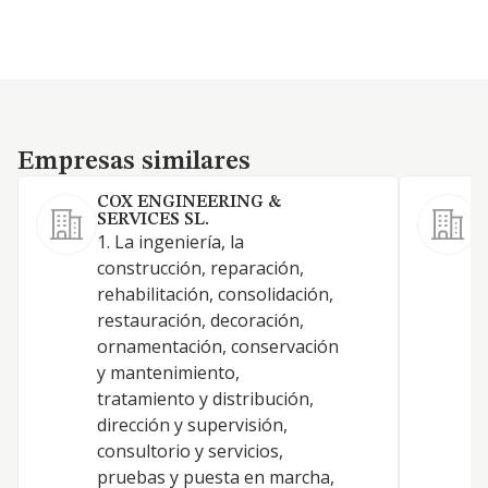
Empresas similares
Empresas similares
COX ENGINEERING &
SERVICES SL.
S
1. La ingeniería, la
L
construcción, reparación,
s
rehabilitación, consolidación,
p
restauración, decoración,
o
ornamentación, conservación
c
y mantenimiento,
y
tratamiento y distribución,
d
dirección y supervisión,
L
consultorio y servicios,
c
pruebas y puesta en marcha,
o