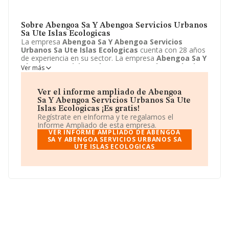
Sobre Abengoa Sa Y Abengoa Servicios Urbanos
Sa Ute Islas Ecologicas
La empresa
Abengoa Sa Y Abengoa Servicios
Urbanos Sa Ute Islas Ecologicas
cuenta con 28 años
de experiencia en su sector. La empresa
Abengoa Sa Y
Abengoa Servicios Urbanos Sa Ute Islas Ecologicas
Ver más
con domicilio en Avenida la Buhaira, 2, Sevilla, Sevilla. Su
principal actividad CNAE es 9499 - Otras actividades
asociativas n.c.o.p.. La empresa
Abengoa Sa Y
Ver el informe ampliado de Abengoa
Abengoa Servicios Urbanos Sa Ute Islas Ecologicas
Sa Y Abengoa Servicios Urbanos Sa Ute
está inscrita como Unión temporal de empresas. La
Islas Ecologicas ¡Es gratis!
cantidad de ventas de la empresa es Menor de 300 mil
Regístrate en eInforma y te regalamos el
€.
Informe Ampliado de esta empresa.
VER INFORME AMPLIADO DE ABENGOA
SA Y ABENGOA SERVICIOS URBANOS SA
UTE ISLAS ECOLOGICAS