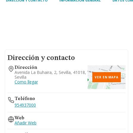
DIRECCIÓN Y CONTACTO
INFORMACIÓN GENERAL
DATOS COM
Dirección y contacto
Dirección
Avenida La Buhaira, 2, Sevilla, 41018,
Sevilla
VER EN MAPA
Como llegar
Teléfono
954937000
Web
Añadir Web