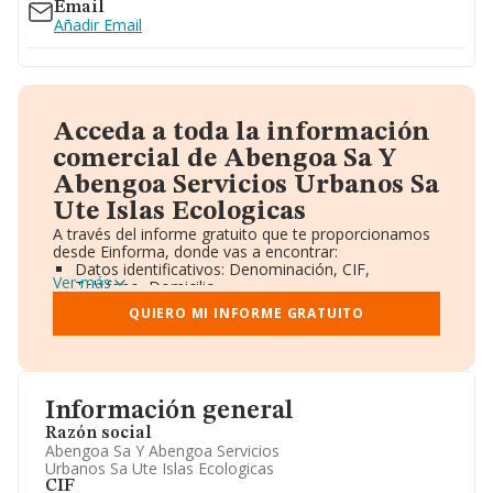
Email
Añadir Email
Acceda a toda la información
comercial de Abengoa Sa Y
Abengoa Servicios Urbanos Sa
Ute Islas Ecologicas
A través del informe gratuito que te proporcionamos
desde Einforma, donde vas a encontrar:
Datos identificativos: Denominación, CIF,
Ver más
Teléfono, Domicilio.
Informe Mercantil Completo (BORME).
QUIERO MI INFORME GRATUITO
Gráficos de Evolución Ventas y Empleados.
Consejo de Administración y Administradores.
Directivos y Ejecutivos.
Accionistas.
Participaciones y Vinculaciones en otras empresas.
Información general
Artículos de prensa publicados sobre la empresa.
Información oficial y registral complementaria.
Razón social
Abengoa Sa Y Abengoa Servicios
Urbanos Sa Ute Islas Ecologicas
CIF