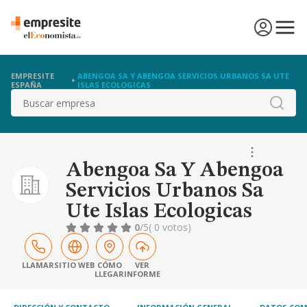
EMPRESITE
ABENGOA SA Y ABENGOA SERVICIOS URBANOS SA UTE
ESPAÑA
ISLAS ECOLOGICAS
Buscar
Abengoa Sa Y Abengoa
Servicios Urbanos Sa
Ute Islas Ecologicas
0
/5
( 0 votos)
LLAMAR
SITIO WEB
CÓMO
VER
LLEGAR
INFORME