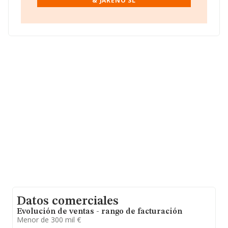
& JAREÑO SL
Las Acacias núm. 49, (19200), en el municipio de
Azuqueca De Henares, en Guadalajara, Castilla-la
Mancha.
En base a la información de la que dispone INFORMA
sobre 188.948 compañías, en el ámbito nacional la
facturación alcanza la cifra de 36.783 millones de euros
y en 2009 la media de facturación de ventas entre todas
las compañías alcanza los 194 mil euros. Teniendo en
cuenta la información sobre Guadalajara, en la base de
datos INFORMA constan 907 empresas, con ventas en
2009 de hasta 360 millones de euros. Por último, con el
fin de ampliar la información relativa al ámbito de la
empresa, los empleados de media son 2. La media de
antigüedad desde la constitución es de 17 años.
Datos comerciales
Evolución de ventas - rango de facturación
Menor de 300 mil €