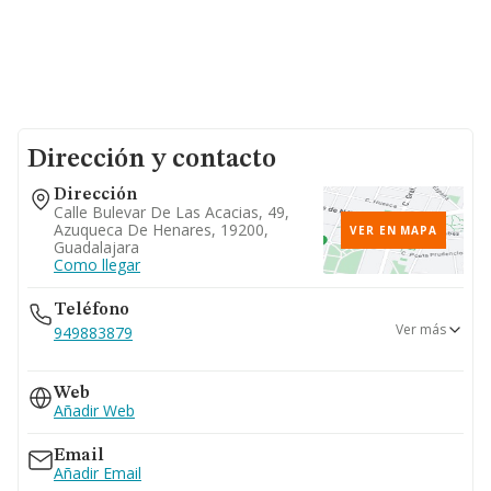
Dirección y contacto
Dirección
Calle Bulevar De Las Acacias, 49,
Azuqueca De Henares, 19200,
VER EN MAPA
Guadalajara
Como llegar
Teléfono
Ver más
949883879
651...
Web
Ver teléfono 651...
Añadir Web
Email
Añadir Email