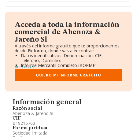
Acceda a toda la información
comercial de Abenoza &
Jareño Sl
A través del informe gratuito que te proporcionamos
desde Einforma, donde vas a encontrar:
Datos identificativos: Denominación, CIF,
Teléfono, Domicilio.
Informe Mercantil Completo (BORME).
Ver más
Gráficos de Evolución Ventas y Empleados.
Consejo de Administración y Administradores.
QUIERO MI INFORME GRATUITO
Directivos y Ejecutivos.
Accionistas.
Participaciones y Vinculaciones en otras empresas.
Artículos de prensa publicados sobre la empresa.
Información oficial y registral complementaria.
Información general
Razón social
Abenoza & Jareño Sl
CIF
B19215763
Forma jurídica
Sociedad limitada