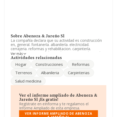
Sobre Abenoza & Jareño Sl
La compañía declara que su actividad es construcción
en, general. fontanería. albanilería. electricidad.
cerrajeria. reformas y rehabilitacion. carpintería.
movimiento y consolidacion de terrenos. academia de
Ver más
enseñanza no reglada. comercio al por menor de mate.
Actividades relacionadas
La sociedad está inscrita en el Registro Mercantil como
Hogar
Construcciones
Reformas
Sociedad Limitada. Su actividad CNAE es '%cnae%' con
código 4101. La sociedad no tiene actividad en
Terrenos
Albanileria
Carpinterias
mercados exteriores.
Salud medicina
Ha contado con el mismo número de profesionales y
atendiendo a los datos disponibles en INFORMA, ese
número ha estado por encima de la media de sector.
Ver el informe ampliado de Abenoza &
Es posible ponerse en contacto con la empresa a través
Jareño Sl ¡Es gratis!
del teléfono 949883879.
Regístrate en eInforma y te regalamos el
Informe Ampliado de esta empresa.
La compañía
Abenoza & Jareño S.L
, CIF B19215763,
VER INFORME AMPLIADO DE ABENOZA
tiene su domicilio social establecido en Calle Bulevar De