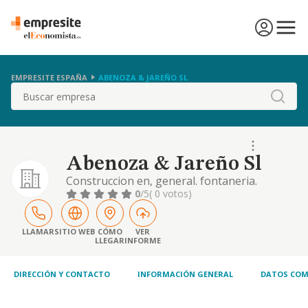
EMPRESITE ESPAÑA
ABENOZA & JAREÑO SL
Buscar
Abenoza & Jareño Sl
Construccion en, general. fontaneria.
albanileria. electricidad. cerrajeria. reformas
0
/5
( 0 votos)
y rehabilitacion. carpinteria. movimiento y
consolidacion de terrenos. academia de
ensenanza no reglada. comercio al por
LLAMAR
SITIO WEB
CÓMO
VER
LLEGAR
INFORME
menor de mate
DIRECCIÓN Y CONTACTO
INFORMACIÓN GENERAL
DATOS COM