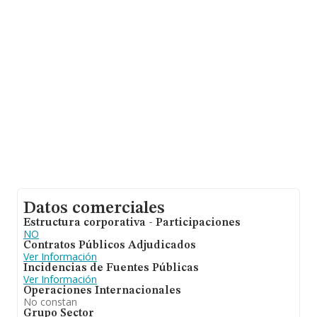
entre todas las compañías es de 128 mil euros de
ventas. En cuanto a la información relativa a la provincia
de Murcia, en la base de datos INFORMA constan 8482
empresas, con ventas de hasta 495 millones de euros.
Por último, con el fin de ampliar la información relativa
al ámbito de la empresa, la media de empleados es de
1; la antigüedad alcanza los 20 años desde la
constitución.
Datos comerciales
Estructura corporativa - Participaciones
NO
Contratos Públicos Adjudicados
Ver Información
Incidencias de Fuentes Públicas
Ver Información
Operaciones Internacionales
No constan
Grupo Sector