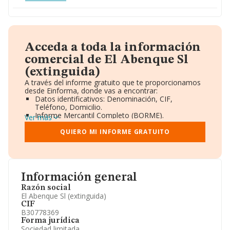
Acceda a toda la información
comercial de El Abenque Sl
(extinguida)
A través del informe gratuito que te proporcionamos
desde Einforma, donde vas a encontrar:
Datos identificativos: Denominación, CIF,
Teléfono, Domicilio.
Informe Mercantil Completo (BORME).
Ver más
Gráficos de Evolución Ventas y Empleados.
Consejo de Administración y Administradores.
QUIERO MI INFORME GRATUITO
Directivos y Ejecutivos.
Accionistas.
Participaciones y Vinculaciones en otras empresas.
Artículos de prensa publicados sobre la empresa.
Información oficial y registral complementaria.
Información general
Razón social
El Abenque Sl (extinguida)
CIF
B30778369
Forma jurídica
Sociedad limitada