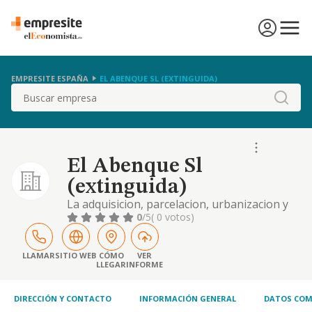
EMPRESITE ESPAÑA
EL ABENQUE SL (EXTINGUIDA)
Buscar
El Abenque Sl
(extinguida)
La adquisicion, parcelacion, urbanizacion y
venta de terrenos, la promocion,
0
/5
( 0 votos)
construccion, venta y arrendamiento de
viviendas, incluso de proteccion oficial en
todas sus modalidades, naves industriales y
LLAMAR
SITIO WEB
CÓMO
VER
LLEGAR
INFORME
locales comercia
DIRECCIÓN Y CONTACTO
INFORMACIÓN GENERAL
DATOS COM