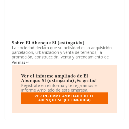
Sobre El Abenque Sl (extinguida)
La sociedad declara que su actividad es la adquisición,
parcelacion, urbanización y venta de terrenos, la
promoción, construcción, venta y arrendamiento de
viviendas, incluso de proteccion oficial en todas sus
Ver más
modalidades, naves industriales y locales comercia. La
empresa está registrada como Sociedad Limitada.
Clasifica su actividad CNAE como '%cnae%', código
Ver el informe ampliado de El
6812. La compañía no tiene actividad en mercados
Abenque Sl (extinguida) ¡Es gratis!
exteriores.
Regístrate en eInforma y te regalamos el
Informe Ampliado de esta empresa.
La sociedad española
El Abenque S.L (extinguida)
,
VER INFORME AMPLIADO DE EL
B30778369, tiene domicilio fiscal en Calle Cartagena
ABENQUE SL (EXTINGUIDA)
núm. 8 Piso 2 J, (30710), en el municipio de Los
Alcazares, Murcia.
En base a la información de la que dispone INFORMA
sobre 231.218 compañías, la facturación en el ámbito
nacional alcanza los 29.817 millones de euros y la media