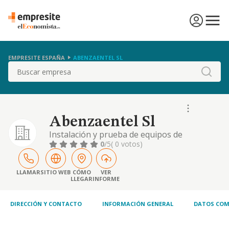
EMPRESITE ESPAÑA
ABENZAENTEL SL
Buscar
Abenzaentel Sl
Instalación y prueba de equipos de
transmisión, radio y energía
0
/5
( 0 votos)
LLAMAR
SITIO WEB
CÓMO
VER
LLEGAR
INFORME
DIRECCIÓN Y CONTACTO
INFORMACIÓN GENERAL
DATOS COM