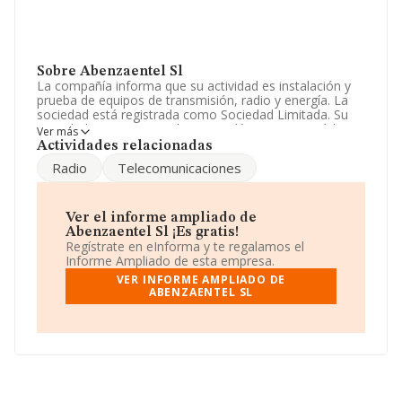
Sobre Abenzaentel Sl
La compañía informa que su actividad es instalación y
prueba de equipos de transmisión, radio y energía. La
sociedad está registrada como Sociedad Limitada. Su
actividad CNAE es 'Instalaciones eléctricas' con código
Ver más
4321. No realiza actividad de importación y/o
Actividades relacionadas
exportación.
Radio
Telecomunicaciones
Para más información es posible contactar a través del
teléfono 968671133.
Ver el informe ampliado de
La sociedad
Abenzaentel S.L
, con número de
Abenzaentel Sl ¡Es gratis!
identificación fiscal B73697898, tiene domicilio fiscal en
Regístrate en eInforma y te regalamos el
Calle Agustina De Aragon núm. 1, (30600), Archena,
Informe Ampliado de esta empresa.
Murcia.
VER INFORME AMPLIADO DE
ABENZAENTEL SL
En base a la información de la que dispone INFORMA
sobre 45.460 compañías, la facturación en el ámbito
nacional alcanza los 25.317 millones de euros y el
promedio de la facturación de ventas entre todas las
compañías asciende a los 556 mil euros. En relación con
la información de la provincia de Murcia, en la base de
datos INFORMA constan 1463 empresas, cuyas ventas
han obtenido los 410 millones de euros. Con el fin de