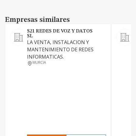
Empresas similares
Empresas similares
S21 REDES DE VOZ Y DATOS
D
SL
a
LA VENTA, INSTALACION Y
c
MANTENIMIENTO DE REDES
a
INFORMATICAS.
b
MURCIA
d
n
i
s
a
m
s
d