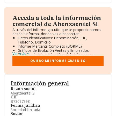
Acceda a toda la información
comercial de Abenzaentel Sl
A través del informe gratuito que te proporcionamos
desde Einforma, donde vas a encontrar:
Datos identificativos: Denominación, CIF,
Teléfono, Domicilio.
Informe Mercantil Completo (BORME).
Gráficos de Evolución Ventas y Empleados.
Ver más
Consejo de Administración y Administradores.
Directivos y Ejecutivos.
QUIERO MI INFORME GRATUITO
Accionistas.
Participaciones y Vinculaciones en otras empresas.
Artículos de prensa publicados sobre la empresa.
Información oficial y registral complementaria.
Información general
Razón social
Abenzaentel Sl
CIF
B73697898
Forma jurídica
Sociedad limitada
Sector