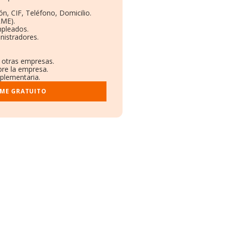
ón, CIF, Teléfono, Domicilio.
RME).
mpleados.
nistradores.
n otras empresas.
bre la empresa.
mplementaria.
RME GRATUITO