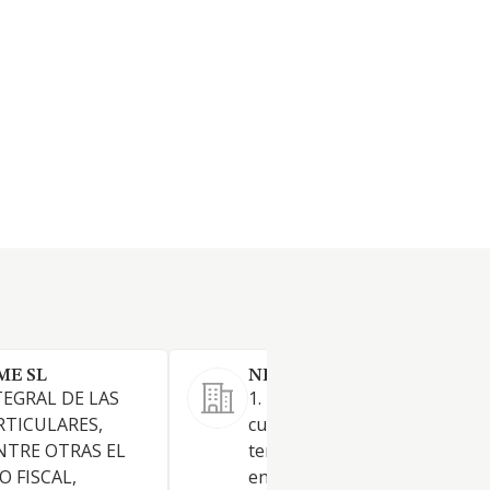
ME SL
NEW INVERSIA SL.
TEGRAL DE LAS
1. La suscripción o adquisició
RTICULARES,
cualquier medio lítito, y la
NTRE OTRAS EL
tenencia, administración y
 FISCAL,
enajenación de acciones y