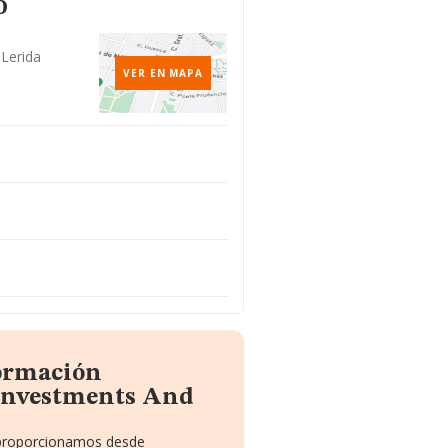
o
 Lerida
VER EN MAPA
formación
 Investments And
e proporcionamos desde