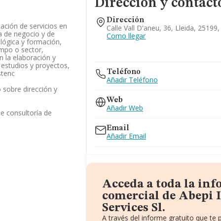
Dirección y contact
Dirección
tación de servicios en
Calle Vall D'aneu, 36, Lleida, 25199,
a de negocio y de
Como llegar
ológica y formación,
ampo o sector,
n la elaboración y
 estudios y proyectos,
Teléfono
stenc
Añadir Teléfono
 sobre dirección y
Web
Añadir Web
de consultoría de
Email
Añadir Email
Acceda a toda la in
comercial de Abepi
Services Sl.
A través del informe gratuito que t