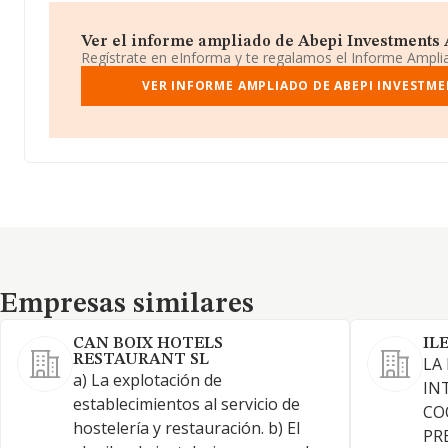
Ver el informe ampliado de Abepi Investments An
Regístrate en eInforma y te regalamos el Informe Ampl
VER INFORME AMPLIADO DE ABEPI INVESTMEN
Empresas similares
Empresas similares
CAN BOIX HOTELS
IL
RESTAURANT SL
LA
a) La explotación de
IN
establecimientos al servicio de
CO
hostelería y restauración. b) El
PR