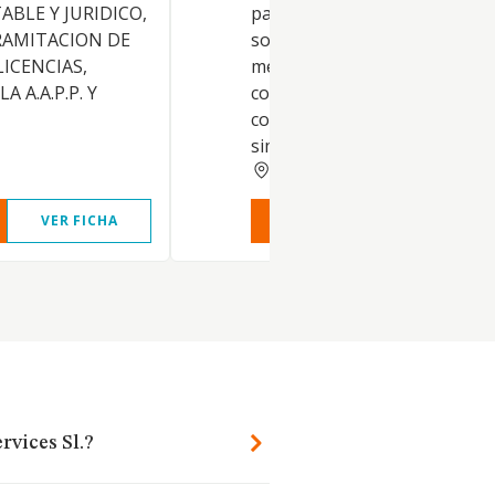
ABLE Y JURIDICO,
participaciones en el activo de
RAMITACION DE
sociedades de toda clase, civil
ICENCIAS,
mercantiles, industriales,
 A.A.P.P. Y
cooperativas y mutualidades, 
como de bonos, obligaciones
simples o hipotecarias
LERIDA
VER FICHA
VER INFORME
VER FIC
rvices Sl.?