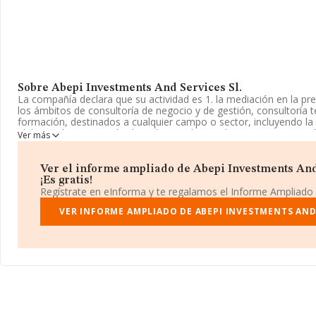
Sobre Abepi Investments And Services Sl.
La compañía declara que su actividad es 1. la mediación en la pre
los ámbitos de consultoría de negocio y de gestión, consultoría t
formación, destinados a cualquier campo o sector, incluyendo la
elaboración y ejecución de todo tipo de estudios y proyectos, así
Ver más
asistenc. La empresa aparece inscrita en el Registro Mercantil c
Clasifica su actividad CNAE como '%cnae%', código 7020. La com
actividad en mercados exteriores.
Ver el informe ampliado de Abepi Investments And
¡Es gratis!
La sociedad española
Abepi Investments And Services S.L
, c
Regístrate en eInforma y te regalamos el Informe Ampliado
encuentra en Calle Vall D'aneu núm. 36, (25199), Lleida, Cataluña.
VER INFORME AMPLIADO DE ABEPI INVESTMENTS AND 
En base a la información de la que dispone INFORMA sobre 72.2
ámbito nacional la facturación alcanza la cifra de 15.184 millone
que el promedio de la facturación entre todas las empresas es de
Respecto a la información de la provincia (hablamos de Lleida), 
INFORMA aparecen 327 empresas, cuyas ventas han alcanzado l
euros. Para aportar ulterior información de interés en el ámbito s
antigüedad desde la constitución es de 13 años. La media de em
empresas es de 2.