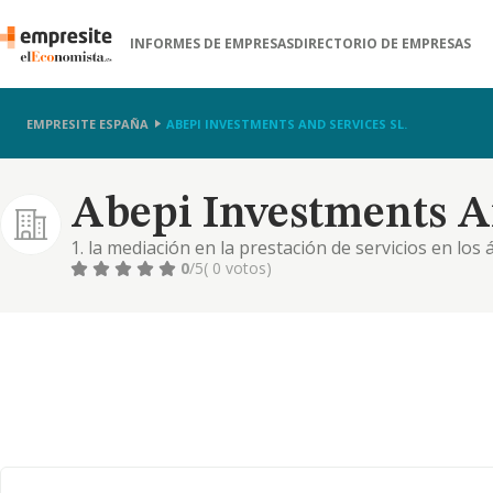
INFORMES DE EMPRESAS
DIRECTORIO DE EMPRESAS
EMPRESITE ESPAÑA
ABEPI INVESTMENTS AND SERVICES SL.
Abepi Investments An
1. la mediación en la prestación de servicios en los
consultoría tecnológica y formación, destinados a 
0
/5
( 0 votos)
en la elaboración y ejecución de todo tipo de estudi