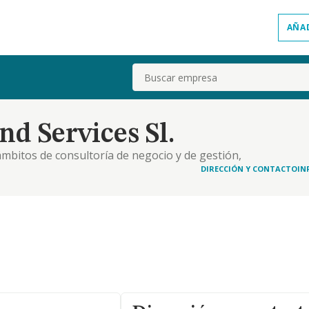
AÑA
Buscar
d Services Sl.
 ámbitos de consultoría de negocio y de gestión,
cualquier campo o sector, incluyendo la mediación
DIRECCIÓN Y CONTACTO
IN
os y proyectos, así como la dirección, asistenc