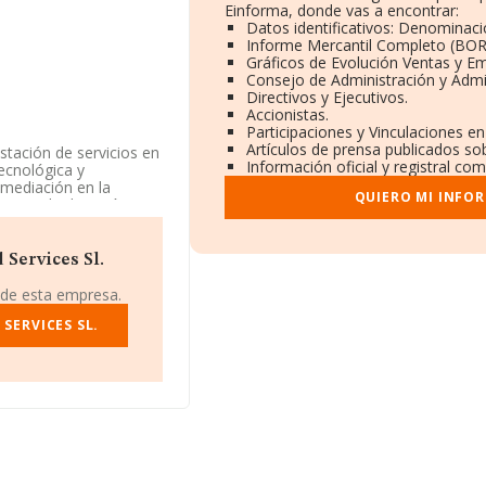
Einforma, donde vas a encontrar:
Datos identificativos: Denominaci
Informe Mercantil Completo (BO
Gráficos de Evolución Ventas y E
Consejo de Administración y Admi
Directivos y Ejecutivos.
Accionistas.
Participaciones y Vinculaciones e
Artículos de prensa publicados so
stación de servicios en
Información oficial y registral co
ecnológica y
 mediación en la
QUIERO MI INFO
 como la dirección,
omo Sociedad Limitada.
pañía no tiene
 Services Sl.
on CIF B44564920, se
 de esta empresa.
SERVICES SL.
71 compañías, en el
s de euros y se estima
 210 mil euros.
en la base de datos de
os 46 millones de
ectorial, la media de
pleados de las