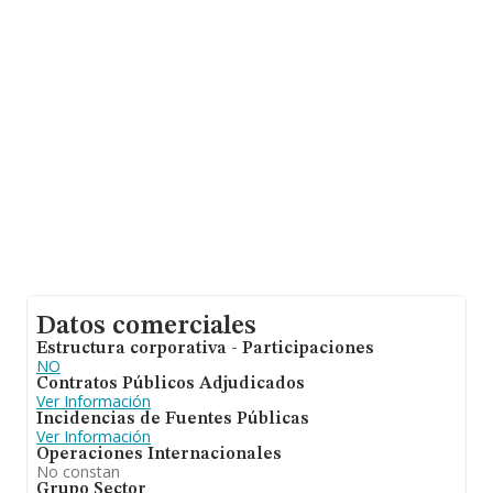
que el promedio de la facturación entre todas las
empresas es de 105 mil euros. En cuanto a la
información relativa a la provincia de Madrid, en la base
de datos INFORMA constan 16384 empresas, cuyas
ventas han obtenido los 4.260 millones de euros. Para
aportar ulterior información de interés en el ámbito
sectorial, la media de antigüedad desde la constitución
es de 13 años. Los empleados de media son 1.
Datos comerciales
Estructura corporativa - Participaciones
NO
Contratos Públicos Adjudicados
Ver Información
Incidencias de Fuentes Públicas
Ver Información
Operaciones Internacionales
No constan
Grupo Sector