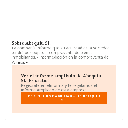
Sobre Abequiu Sl.
La compañía informa que su actividad es la sociedad
tendrá por objeto: - compraventa de bienes
inmobiliarios. - intermediación en la compraventa de
inmuebles. - gestión y administración de la propiedad
Ver más
inmobiliaria. - estudios de mercadotecnia y consultoría
inmobiliaria. - diseño de interiores. - trabajos de
albañilería, pin. La sociedad está registrada como
Ver el informe ampliado de Abequiu
Sociedad Limitada. Su actividad CNAE es '%cnae%' con
Sl. ¡Es gratis!
código 6811. La empresa no tiene actividad en
Regístrate en eInforma y te regalamos el
mercados exteriores.
Informe Ampliado de esta empresa.
VER INFORME AMPLIADO DE ABEQUIU
La compañía
Abequiu S.L
, B75257212, se encuentra en
SL.
Avenida De Casablanca núm. 1 Ptl 7, Bj B, (28223),
Pozuelo De Alarcón, Madrid.
En base a la información de la que dispone INFORMA
sobre 67.991 compañías, la facturación en el ámbito
nacional alcanza los 7.139 millones de euros y se estima