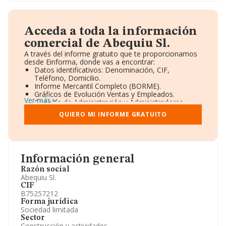
Acceda a toda la información
comercial de Abequiu Sl.
A través del informe gratuito que te proporcionamos
desde Einforma, donde vas a encontrar:
Datos identificativos: Denominación, CIF,
Teléfono, Domicilio.
Informe Mercantil Completo (BORME).
Gráficos de Evolución Ventas y Empleados.
Ver más
Consejo de Administración y Administradores.
Directivos y Ejecutivos.
QUIERO MI INFORME GRATUITO
Accionistas.
Participaciones y Vinculaciones en otras empresas.
Artículos de prensa publicados sobre la empresa.
Información oficial y registral complementaria.
Información general
Razón social
Abequiu Sl.
CIF
B75257212
Forma jurídica
Sociedad limitada
Sector
Construcción y actividades