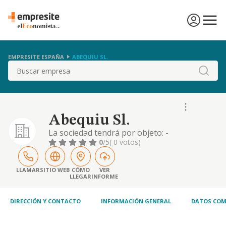
EMPRESITE ESPAÑA
ABEQUIU SL.
Buscar
Abequiu Sl.
La sociedad tendrá por objeto: -
compraventa de bienes inmobiliarios . -
0
/5
( 0 votos)
intermediación en la compraventa de
inmuebles . - gestión y administración de la
propiedad inmobiliaria. - estudios de
LLAMAR
SITIO WEB
CÓMO
VER
LLEGAR
INFORME
mercadotecnia y consultoría inmobiliaria . -
diseño de interiores . - trabajos de
albañilería , pin
DIRECCIÓN Y CONTACTO
INFORMACIÓN GENERAL
DATOS COM