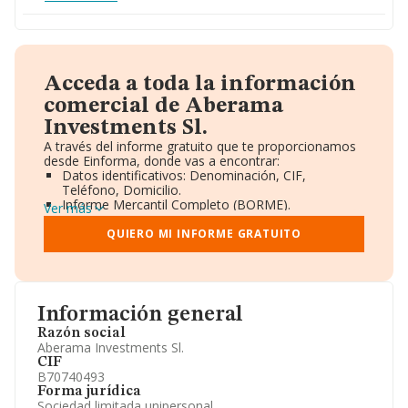
Acceda a toda la información
comercial de Aberama
Investments Sl.
A través del informe gratuito que te proporcionamos
desde Einforma, donde vas a encontrar:
Datos identificativos: Denominación, CIF,
Teléfono, Domicilio.
Informe Mercantil Completo (BORME).
Ver más
Gráficos de Evolución Ventas y Empleados.
Consejo de Administración y Administradores.
QUIERO MI INFORME GRATUITO
Directivos y Ejecutivos.
Accionistas.
Participaciones y Vinculaciones en otras empresas.
Artículos de prensa publicados sobre la empresa.
Información oficial y registral complementaria.
Información general
Razón social
Aberama Investments Sl.
CIF
B70740493
Forma jurídica
Sociedad limitada unipersonal