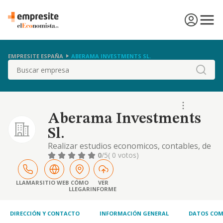
EMPRESITE ESPAÑA
ABERAMA INVESTMENTS SL.
Buscar
Aberama Investments
Sl.
Realizar estudios economicos, contables, de
mercado, sociologicos, tecnologicos, de
0
/5
( 0 votos)
mercadotecnia
LLAMAR
SITIO WEB
CÓMO
VER
LLEGAR
INFORME
DIRECCIÓN Y CONTACTO
INFORMACIÓN GENERAL
DATOS COM