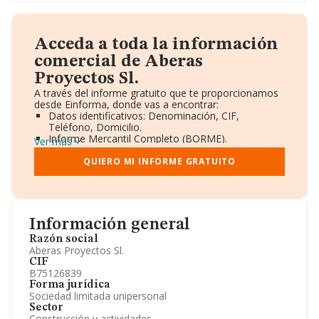
Acceda a toda la información
comercial de Aberas
Proyectos Sl.
A través del informe gratuito que te proporcionamos
desde Einforma, donde vas a encontrar:
Datos identificativos: Denominación, CIF,
Teléfono, Domicilio.
Informe Mercantil Completo (BORME).
Ver más
Gráficos de Evolución Ventas y Empleados.
Consejo de Administración y Administradores.
QUIERO MI INFORME GRATUITO
Directivos y Ejecutivos.
Accionistas.
Participaciones y Vinculaciones en otras empresas.
Artículos de prensa publicados sobre la empresa.
Información oficial y registral complementaria.
Información general
Razón social
Aberas Proyectos Sl.
CIF
B75126839
Forma jurídica
Sociedad limitada unipersonal
Sector
Construcción y actividades