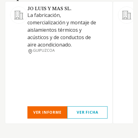
JO LUIS Y MAS SL.
La fabricación,
A
comercialización y montaje de
e
aislamientos térmicos y
a
acústicos y de conductos de
c
aire acondicionado.
a
GUIPUZCOA
t
e
i
g
d
e
c
VER INFORME
VER FICHA