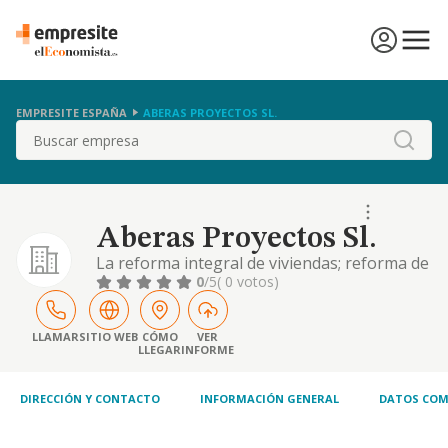
EMPRESITE ESPAÑA
ABERAS PROYECTOS SL.
Buscar
Aberas Proyectos Sl.
La reforma integral de viviendas; reforma de
fachadas y tejados, obras de construcción,
0
/5
( 0 votos)
albañilería, carpintería, fontanería y pintura
en general; la limpieza de fachadas y edificios
en general
LLAMAR
SITIO WEB
CÓMO
VER
LLEGAR
INFORME
DIRECCIÓN Y CONTACTO
INFORMACIÓN GENERAL
DATOS COM