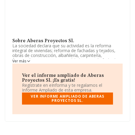
Sobre Aberas Proyectos Sl.
La sociedad declara que su actividad es la reforma
integral de viviendas; reforma de fachadas y tejados,
obras de construcción, albañilería, carpintería,
fontanería y pintura en general; la limpieza de fachadas
Ver más
y edificios en general. La empresa es una Sociedad
Limitada. La actividad de referencia CNAE corresponde
a 'Otras actividades de construcción especializada
Ver el informe ampliado de Aberas
n.c.o.p.', cuyo Código es 4399. La sociedad no tiene
Proyectos Sl. ¡Es gratis!
actividad en mercados exteriores.
Regístrate en eInforma y te regalamos el
Informe Ampliado de esta empresa.
La sociedad
Aberas Proyectos S.L
, con CIF
VER INFORME AMPLIADO DE ABERAS
B75126839, se encuentra en Calle Leitzalde Garaia núm.
PROYECTOS SL.
S/N Piso 1, (20492), Berastegi, en Guipúzcoa, País
Vasco.
En relación con el sector y disponiendo de los datos de
hasta 41.135 empresas, en el ámbito nacional la
facturación alcanza la cifra de 15.864 millones de euros
y se calcula un promedio de facturación de 385 mil