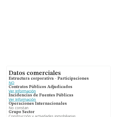
euros entre todas las compañías. Teniendo en cuenta la
información sobre Guipúzcoa, en la base de datos de
INFORMA aparecen 692 empresas, cuyas ventas han
obtenido los 268 millones de euros. Con el fin de
ampliar la información relativa a las compañías, la
media de empleados es de 3. La antigüedad alcanza los
16 años desde la constitución.
Datos comerciales
Estructura corporativa - Participaciones
NO
Contratos Públicos Adjudicados
Ver Información
Incidencias de Fuentes Públicas
Ver Información
Operaciones Internacionales
No constan
Grupo Sector
Construcción y actividades inmobiliarias