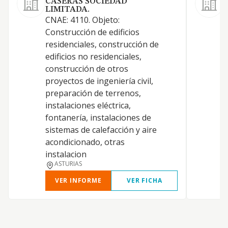
CASERAS SOCIEDAD
LIMITADA.
CNAE: 4110. Objeto:
C
Construcción de edificios
c
residenciales, construcción de
t
edificios no residenciales,
u
construcción de otros
g
proyectos de ingeniería civil,
t
preparación de terrenos,
i
instalaciones eléctrica,
c
fontanería, instalaciones de
y
sistemas de calefacción y aire
a
acondicionado, otras
e
instalacion
ASTURIAS
VER INFORME
VER FICHA