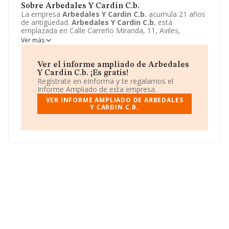
Sobre Arbedales Y Cardin C.b.
La empresa
Arbedales Y Cardin C.b.
acumula 21 años
de antigüedad.
Arbedales Y Cardin C.b.
está
emplazada en Calle Carreño Miranda, 11, Aviles,
Asturias. Centra su actividad CNAE como 6812 -
Ver más
Promoción inmobiliaria. La empresa
Arbedales Y
Cardin C.b.
es Comunidad de bienes.
Ver el informe ampliado de Arbedales
Y Cardin C.b. ¡Es gratis!
Regístrate en eInforma y te regalamos el
Informe Ampliado de esta empresa.
VER INFORME AMPLIADO DE ARBEDALES
Y CARDIN C.B.