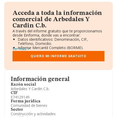
Acceda a toda la información
comercial de Arbedales Y
Cardin C.b.
A través del informe gratuito que te proporcionamos
desde Einforma, donde vas a encontrar:
Datos identificativos: Denominación, CIF,
Teléfono, Domicilio.
Informe Mercantil Completo (BORME).
Ver más
Gráficos de Evolución Ventas y Empleados.
Consejo de Administración y Administradores.
QUIERO MI INFORME GRATUITO
Directivos y Ejecutivos.
Accionistas.
Participaciones y Vinculaciones en otras empresas.
Artículos de prensa publicados sobre la empresa.
Información oficial y registral complementaria.
Información general
Razón social
Arbedales Y Cardin C.b.
CIF
E74129149
Forma jurídica
Comunidad de bienes
Sector
Construcción y actividades