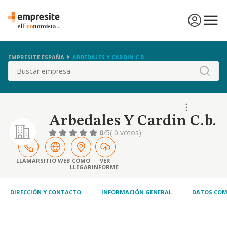
EMPRESITE ESPAÑA
ARBEDALES Y CARDIN C.B.
Buscar
Arbedales Y Cardin C.b.
0
/5
( 0 votos)
LLAMAR
SITIO WEB
CÓMO
VER
LLEGAR
INFORME
DIRECCIÓN Y CONTACTO
INFORMACIÓN GENERAL
DATOS COM