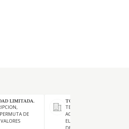
DAD LIMITADA.
TOTAL MOTU PROPIO SL
IPCION,
TENENCIA, ADQUISICION DE
 PERMUTA DE
ACCIONES, DERECHOS, OPCI
 VALORES
EL DESARROLLO Y PROMOCI
DE EMPRESAS.