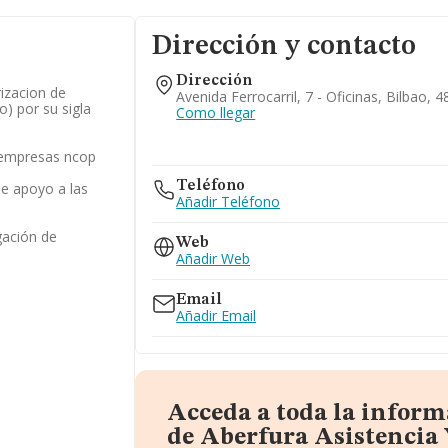
Dirección y contacto
Dirección
rizacion de
Avenida Ferrocarril, 7 - Oficinas, Bilbao, 
) por su sigla
Como llegar
s empresas ncop
Teléfono
de apoyo a las
Añadir Teléfono
gación de
Web
Añadir Web
Email
Añadir Email
Acceda a toda la infor
de Aberfura Asistencia