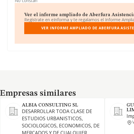
No constan
Ver el informe ampliado de Aberfura Asistencia
Regístrate en eInforma y te regalamos el Informe Ampl
VER INFORME AMPLIADO DE ABERFURA ASISTE
Empresas similares
Empresas similares
ALBIA CONSULTING SL
GU
LI
DESARROLLAR TODA CLASE DE
Imp
ESTUDIOS URBANISTICOS,
SOCIOLOGICOS, ECONOMICOS, DE
MERCADOS Y DE CUALQUIER