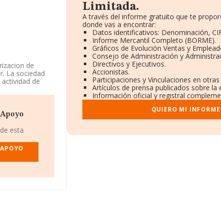
Limitada.
A través del informe gratuito que te prop
donde vas a encontrar:
Datos identificativos: Denominación, CIF
Informe Mercantil Completo (BORME).
Gráficos de Evolución Ventas y Emplead
Consejo de Administración y Administra
Directivos y Ejecutivos.
rizacion de
Accionistas.
r. La sociedad
Participaciones y Vinculaciones en otra
 actividad de
Artículos de prensa publicados sobre la
s empresas
Información oficial y registral compleme
n y/o
QUIERO MI INFORME
 Apoyo
a
, con NIF
48012), Bilbao,
 de esta
Y APOYO
16 compañías, a
y se calcula un
ías. En relación
tos INFORMA
s. Por último,
esa, la media de
pleados de las