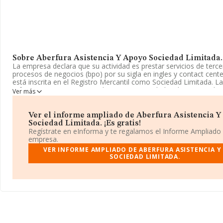
Sobre Aberfura Asistencia Y Apoyo Sociedad Limitada.
La empresa declara que su actividad es prestar servicios de terce
procesos de negocios (bpo) por su sigla en ingles y contact cente
está inscrita en el Registro Mercantil como Sociedad Limitada. La
referencia CNAE corresponde a 'Otras actividades de apoyo a la
Ver más
n.c.o.p.', cuyo Código es 8299. No realiza actividad de importació
exportación.
Ver el informe ampliado de Aberfura Asistencia Y
La sociedad
Aberfura Asistencia y Apoyo Sociedad Limitad
Sociedad Limitada. ¡Es gratis!
B95951414, está situada en Avenida Ferrocarril núm. 7 Oficinas, (
Regístrate en eInforma y te regalamos el Informe Ampliado
Vizcaya, País Vasco.
empresa.
VER INFORME AMPLIADO DE ABERFURA ASISTENCIA 
En base a la información de la que dispone INFORMA sobre 24.8
SOCIEDAD LIMITADA.
nivel nacional la facturación asciende a 12.793 millones de euros 
promedio de facturación de 515 mil euros entre todas las compañ
con la información de la provincia de Vizcaya, en la base de da
constan 451 empresas, con ventas de hasta 221 millones de euro
con el fin de ampliar la información relativa al ámbito de la empr
antigüedad desde la constitución es de 18 años. La media de em
empresas es de 4.