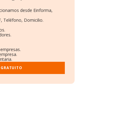
orcionamos desde Einforma,
, Teléfono, Domicilio.
os.
dores.
s empresas.
 empresa.
ntaria.
 GRATUITO