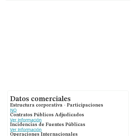
hasta 72.271 empresas, a nivel nacional la facturación
asciende a 15.184 millones de euros y en 2023 la media
de facturación de ventas entre todas las compañías
alcanza los 210 mil euros. Respecto a la información de
la provincia (hablamos de Madrid), en la base de datos
de INFORMA aparecen 24646 empresas, con ventas en
el año 2023 de 8.058 millones de euros. Como
información adicional de interés, la media de empleados
de las empresas es de 2; la antigüedad desde la
constitución es de 13 años.
Datos comerciales
Estructura corporativa - Participaciones
NO
Contratos Públicos Adjudicados
Ver Información
Incidencias de Fuentes Públicas
Ver Información
Operaciones Internacionales