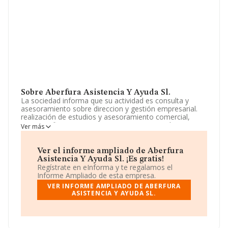
Sobre Aberfura Asistencia Y Ayuda Sl.
La sociedad informa que su actividad es consulta y
asesoramiento sobre direccion y gestión empresarial.
realización de estudios y asesoramiento comercial,
tecnico y financiero en proyectos empresariales.
Ver más
promoción, construcción, explotacon y parcelacion todo
ello por cuenta propia o de terceros, de toda clase de
bienes inmuebles. etc. La sociedad está registrada
Ver el informe ampliado de Aberfura
como Sociedad Limitada. Tiene CNAE: 7020 - '%cnae%'.
Asistencia Y Ayuda Sl. ¡Es gratis!
La sociedad no tiene actividad en mercados exteriores.
Regístrate en eInforma y te regalamos el
Informe Ampliado de esta empresa.
La compañía
Aberfura Asistencia y Ayuda S.L
, CIF
VER INFORME AMPLIADO DE ABERFURA
B88383476, está situada en Calle Domingo Fernandez
ASISTENCIA Y AYUDA SL.
núm. 5 Loc 2, (28036), en el municipio de Madrid,
Madrid.
En relación con el sector y disponiendo de los datos de