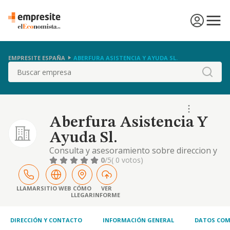
EMPRESITE ESPAÑA
ABERFURA ASISTENCIA Y AYUDA SL.
Buscar
Aberfura Asistencia Y
Ayuda Sl.
Consulta y asesoramiento sobre direccion y
gestion empresarial. realizacion de estudios
0
/5
( 0 votos)
y asesoramiento comercial, tecnico y
financiero en proyectos empresariales.
promocion, construccion, explotacon y
LLAMAR
SITIO WEB
CÓMO
VER
LLEGAR
INFORME
parcelacion todo ello por cuenta propia o de
terceros, de toda clase de bienes inmuebles.
etc..
DIRECCIÓN Y CONTACTO
INFORMACIÓN GENERAL
DATOS COM