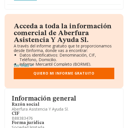
Acceda a toda la información
comercial de Aberfura
Asistencia Y Ayuda Sl.
A través del informe gratuito que te proporcionamos
desde Einforma, donde vas a encontrar:
Datos identificativos: Denominación, CIF,
Teléfono, Domicilio.
Informe Mercantil Completo (BORME).
Ver más
Gráficos de Evolución Ventas y Empleados.
Consejo de Administración y Administradores.
QUIERO MI INFORME GRATUITO
Directivos y Ejecutivos.
Accionistas.
Participaciones y Vinculaciones en otras empresas.
Artículos de prensa publicados sobre la empresa.
Información oficial y registral complementaria.
Información general
Razón social
Aberfura Asistencia Y Ayuda Sl.
CIF
B88383476
Forma jurídica
Sociedad limitada