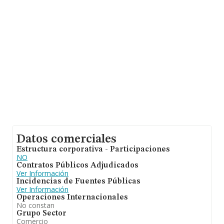
entre todas las compañías es de 1 millón de euros de
ventas. Por último, con el fin de ampliar la información
relativa al ámbito de la empresa, los empleados de
media son 4. La antigüedad alcanza los 20 años desde
la constitución.
Datos comerciales
Estructura corporativa - Participaciones
NO
Contratos Públicos Adjudicados
Ver Información
Incidencias de Fuentes Públicas
Ver Información
Operaciones Internacionales
No constan
Grupo Sector
Comercio