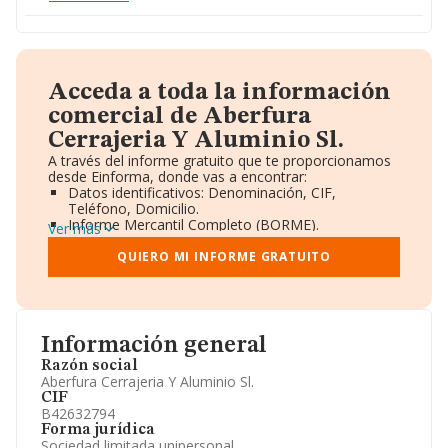
Acceda a toda la información
comercial de Aberfura
Cerrajeria Y Aluminio Sl.
A través del informe gratuito que te proporcionamos
desde Einforma, donde vas a encontrar:
Datos identificativos: Denominación, CIF,
Teléfono, Domicilio.
Informe Mercantil Completo (BORME).
Ver más
Gráficos de Evolución Ventas y Empleados.
Consejo de Administración y Administradores.
QUIERO MI INFORME GRATUITO
Directivos y Ejecutivos.
Accionistas.
Participaciones y Vinculaciones en otras empresas.
Artículos de prensa publicados sobre la empresa.
Información oficial y registral complementaria.
Información general
Razón social
Aberfura Cerrajeria Y Aluminio Sl.
CIF
B42632794
Forma jurídica
Sociedad limitada unipersonal