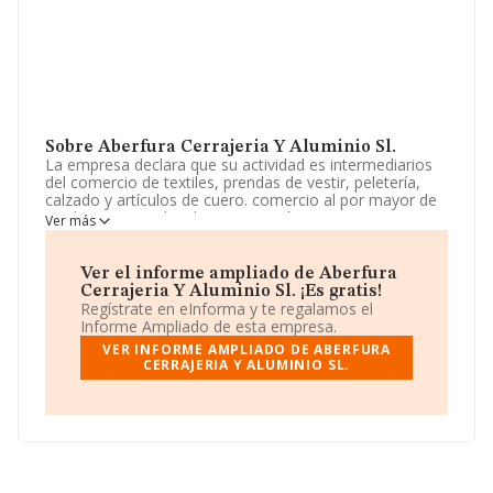
Sobre Aberfura Cerrajeria Y Aluminio Sl.
La empresa declara que su actividad es intermediarios
del comercio de textiles, prendas de vestir, peletería,
calzado y artículos de cuero. comercio al por mayor de
madera, materiales de construcción y aparatos
Ver más
sanitarios. agentes de la propiedad inmobiliaria.
comercio al por mayor de ordenadores, equipos
periféricos y programs informáti. La sociedad está
Ver el informe ampliado de Aberfura
registrada como Sociedad Limitada. Su actividad CNAE
Cerrajeria Y Aluminio Sl. ¡Es gratis!
es '%cnae%' con código 4683. No realiza actividad de
Regístrate en eInforma y te regalamos el
importación y/o exportación.
Informe Ampliado de esta empresa.
VER INFORME AMPLIADO DE ABERFURA
La compañía
Aberfura Cerrajeria y Aluminio S.L
, CIF
CERRAJERIA Y ALUMINIO SL.
B42632794, se encuentra en Calle Oriola núm. 5,
(03560), en el municipio de El Campello, Alicante,
Comunidad Valenciana.
En relación con el sector y disponiendo de los datos de
hasta 20.345 empresas, la facturación en el ámbito
nacional alcanza los 21.890 millones de euros y la media