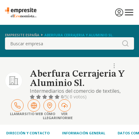
EMPRESITE ESPAÑA
ABERFURA CERRAJERIA Y ALUMINIO SL.
Buscar
Aberfura Cerrajeria Y
Aluminio Sl.
Intermediarios del comercio de textiles,
prendas de vestir, peletería, calzado y
0
/5
( 0 votos)
artículos de cuero. comercio al por mayor de
madera, materiales de construcción y
aparatos sanitarios. agentes de la propiedad
LLAMAR
SITIO WEB
CÓMO
VER
LLEGAR
INFORME
inmobiliaria. comercio al por mayor de
ordenadores, equipos periféricos y
programs informáti
DIRECCIÓN Y CONTACTO
INFORMACIÓN GENERAL
DATOS COM