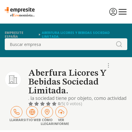
EMPRESITE
ABERFURA LICORES Y BEBIDAS SOCIEDAD
ESPAÑA
LIMITADA.
Buscar
Aberfura Licores Y
Bebidas Sociedad
Limitada.
. la sociedad tiene por objeto, como actividad
principal, el establecimiento de bebidas -
0
/5
( 0 votos)
cnae 56.30-. además tendrá por objeto:-
restaurantes y puestos de comidas.
provisión de comidas preparadas para
LLAMAR
SITIO WEB
CÓMO
VER
LLEGAR
INFORME
eventos. otros servicios de comidas. hoteles
y alojamientos similares. alojamientos