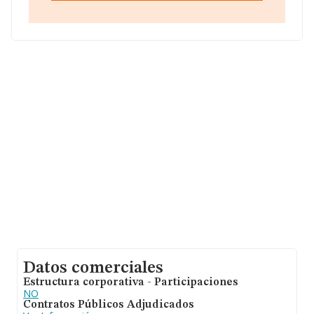
B90430570, tiene domicilio fiscal en Calle Santa Monica
Nucleo Residencial 4, Bl. A,, (41100), Coria Del Rio,
Sevilla, Andalucía.
En relación con el sector y disponiendo de los datos de
hasta 66.566 empresas, a nivel nacional la facturación
asciende a 5.524 millones de euros y se estima que el
promedio de la facturación entre todas las empresas es
de 82 mil euros. Respecto a la información de la
provincia (hablamos de Sevilla), en la base de datos
INFORMA constan 3141 empresas, con ventas de hasta
244 millones de euros. Con el fin de ampliar la
información relativa a las compañías, la media de
empleados es de 2. La antigüedad desde la constitución
es de 16 años.
Datos comerciales
Estructura corporativa - Participaciones
NO
Contratos Públicos Adjudicados