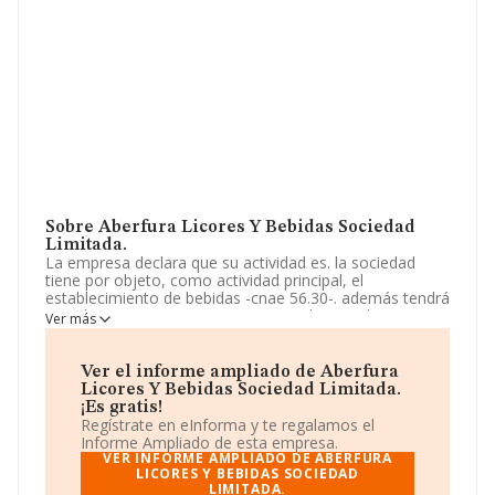
Sobre Aberfura Licores Y Bebidas Sociedad
Limitada.
La empresa declara que su actividad es. la sociedad
tiene por objeto, como actividad principal, el
establecimiento de bebidas -cnae 56.30-. además tendrá
por objeto:- restaurantes y puestos de comidas.
Ver más
provisión de comidas preparadas para eventos. otros
servicios de comidas. hoteles y alojamientos similares.
alojamientos turísticos. La empresa aparece inscrita en
Ver el informe ampliado de Aberfura
el Registro Mercantil como Sociedad Limitada. Su CNAE
Licores Y Bebidas Sociedad Limitada.
corresponde a 5630 con código 'Establecimientos de
¡Es gratis!
bebidas'. La empresa no tiene actividad en mercados
Regístrate en eInforma y te regalamos el
exteriores.
Informe Ampliado de esta empresa.
VER INFORME AMPLIADO DE ABERFURA
La sociedad
LICORES Y BEBIDAS SOCIEDAD
Aberfura Licores y Bebidas Sociedad
LIMITADA.
Limitada
, con número de identificación fiscal