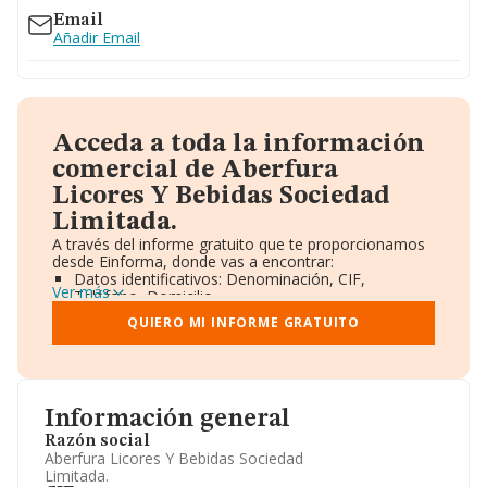
Email
Añadir Email
Acceda a toda la información
comercial de Aberfura
Licores Y Bebidas Sociedad
Limitada.
A través del informe gratuito que te proporcionamos
desde Einforma, donde vas a encontrar:
Datos identificativos: Denominación, CIF,
Ver más
Teléfono, Domicilio.
Informe Mercantil Completo (BORME).
QUIERO MI INFORME GRATUITO
Gráficos de Evolución Ventas y Empleados.
Consejo de Administración y Administradores.
Directivos y Ejecutivos.
Accionistas.
Participaciones y Vinculaciones en otras empresas.
Información general
Artículos de prensa publicados sobre la empresa.
Información oficial y registral complementaria.
Razón social
Aberfura Licores Y Bebidas Sociedad
Limitada.