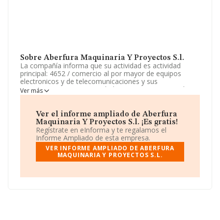
Sobre Aberfura Maquinaria Y Proyectos S.l.
La compañía informa que su actividad es actividad
principal: 4652 / comercio al por mayor de equipos
electronicos y de telecomunicaciones y sus
componentes. otras actividades: 4643 / comercio al por
Ver más
mayor de aparatos electrodomesticos, etc. La empresa
es una Sociedad Limitada. La actividad de referencia
CNAE corresponde a '%cnae%', cuyo Código es 4650.
Ver el informe ampliado de Aberfura
La empresa no tiene actividad en mercados exteriores.
Maquinaria Y Proyectos S.l. ¡Es gratis!
Regístrate en eInforma y te regalamos el
La sociedad española
Aberfura Maquinaria y
Informe Ampliado de esta empresa.
Proyectos S.L
, con número de identificación fiscal
VER INFORME AMPLIADO DE ABERFURA
B67376145, se encuentra en Avenida Diagonal núm.
MAQUINARIA Y PROYECTOS S.L.
440, (08037), Barcelona, Cataluña.
En relación con el sector y disponiendo de los datos de
hasta 15.491 empresas, en el ámbito nacional la
facturación alcanza la cifra de 28.352 millones de euros
y la media entre todas las compañías es de 1 millón de
euros de ventas. Finalmente, para completar los datos
de sector la antigüedad alcanza los 16 años desde la