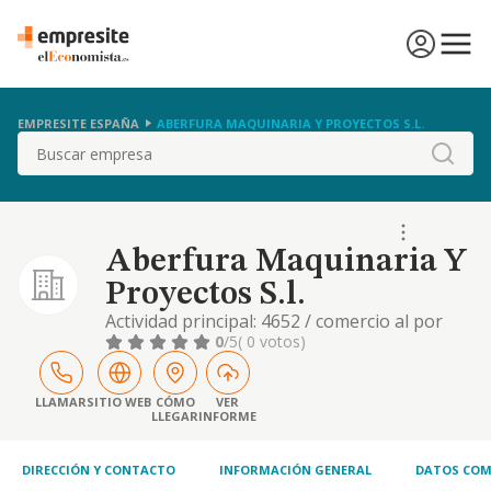
EMPRESITE ESPAÑA
ABERFURA MAQUINARIA Y PROYECTOS S.L.
Buscar
Aberfura Maquinaria Y
Proyectos S.l.
Actividad principal: 4652 / comercio al por
mayor de equipos electronicos y de
0
/5
( 0 votos)
telecomunicaciones y sus componentes.
otras actividades: 4643 / comercio al por
mayor de aparatos electrodomesticos, etc
LLAMAR
SITIO WEB
CÓMO
VER
LLEGAR
INFORME
DIRECCIÓN Y CONTACTO
INFORMACIÓN GENERAL
DATOS COM