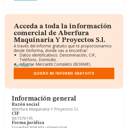
Acceda a toda la información
comercial de Aberfura
Maquinaria Y Proyectos S.l.
A través del informe gratuito que te proporcionamos
desde Einforma, donde vas a encontrar:
Datos identificativos: Denominación, CIF,
Teléfono, Domicilio.
Informe Mercantil Completo (BORME).
Ver más
Gráficos de Evolución Ventas y Empleados.
Consejo de Administración y Administradores.
QUIERO MI INFORME GRATUITO
Directivos y Ejecutivos.
Accionistas.
Participaciones y Vinculaciones en otras empresas.
Artículos de prensa publicados sobre la empresa.
Información oficial y registral complementaria.
Información general
Razón social
Aberfura Maquinaria Y Proyectos S.l.
CIF
B67376145
Forma jurídica
Sociedad limitada unipersonal