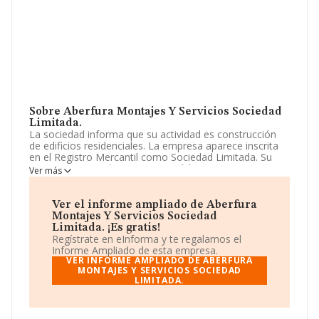
Sobre Aberfura Montajes Y Servicios Sociedad
Limitada.
La sociedad informa que su actividad es construcción
de edificios residenciales. La empresa aparece inscrita
en el Registro Mercantil como Sociedad Limitada. Su
CNAE corresponde a 4101 con código '%cnae%'. La
Ver más
empresa no tiene actividad en mercados exteriores.
La empresa
Aberfura Montajes y Servicios
Ver el informe ampliado de Aberfura
Sociedad Limitada
, con CIF B40565442, tiene su
Montajes Y Servicios Sociedad
domicilio social establecido en Avenida Albacete núm.
Limitada. ¡Es gratis!
56, (46340), Requena, en Valencia, Comunidad
Regístrate en eInforma y te regalamos el
Valenciana.
Informe Ampliado de esta empresa.
VER INFORME AMPLIADO DE ABERFURA
Con los datos a disposición de INFORMA sobre 188.948
MONTAJES Y SERVICIOS SOCIEDAD
LIMITADA.
empresas pertenecientes al sector, en el ámbito
nacional la facturación alcanza la cifra de 36.783
millones de euros y se estima que el promedio de la
facturación entre todas las empresas es de 194 mil