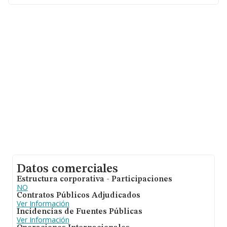
euros. Respecto a la información de la provincia
(hablamos de Valencia), en la base de datos INFORMA
constan 10107 empresas, con ventas de hasta 1.503
millones de euros. Por último, con el fin de ampliar la
información relativa al ámbito de la empresa, la media
de empleados es de 2; la media de antigüedad desde la
constitución es de 17 años.
Datos comerciales
Estructura corporativa - Participaciones
NO
Contratos Públicos Adjudicados
Ver Información
Incidencias de Fuentes Públicas
Ver Información