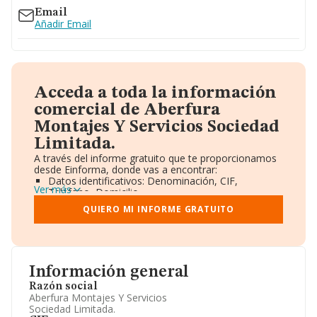
Email
Añadir Email
Acceda a toda la información
comercial de Aberfura
Montajes Y Servicios Sociedad
Limitada.
A través del informe gratuito que te proporcionamos
desde Einforma, donde vas a encontrar:
Datos identificativos: Denominación, CIF,
Ver más
Teléfono, Domicilio.
Informe Mercantil Completo (BORME).
QUIERO MI INFORME GRATUITO
Gráficos de Evolución Ventas y Empleados.
Consejo de Administración y Administradores.
Directivos y Ejecutivos.
Accionistas.
Participaciones y Vinculaciones en otras empresas.
Información general
Artículos de prensa publicados sobre la empresa.
Información oficial y registral complementaria.
Razón social
Aberfura Montajes Y Servicios
Sociedad Limitada.