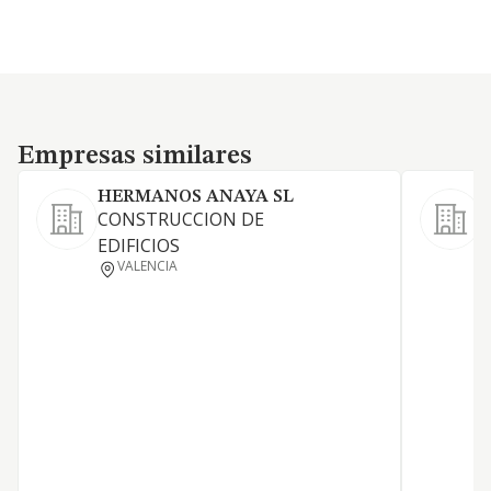
Empresas similares
Empresas similares
HERMANOS ANAYA SL
CONSTRUCCION DE
EDIFICIOS
L
VALENCIA
D
T
G