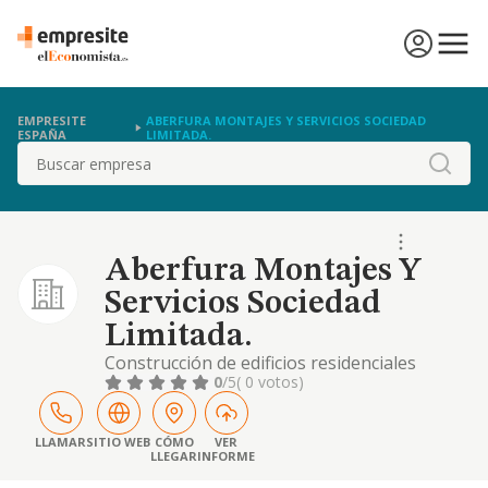
EMPRESITE
ABERFURA MONTAJES Y SERVICIOS SOCIEDAD
ESPAÑA
LIMITADA.
Buscar
Aberfura Montajes Y
Servicios Sociedad
Limitada.
Construcción de edificios residenciales
0
/5
( 0 votos)
LLAMAR
SITIO WEB
CÓMO
VER
LLEGAR
INFORME